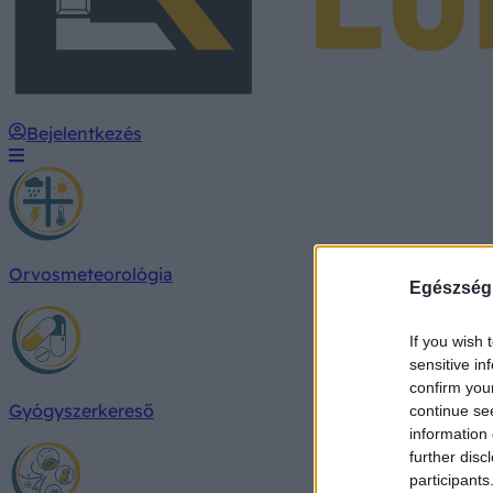
Bejelentkezés
Orvosmeteorológia
Egészség
If you wish 
sensitive in
confirm you
Gyógyszerkereső
continue se
information 
further disc
participants