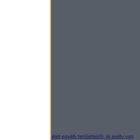
elvonva figyelmét az élet egyéb területeiről, jó esély van