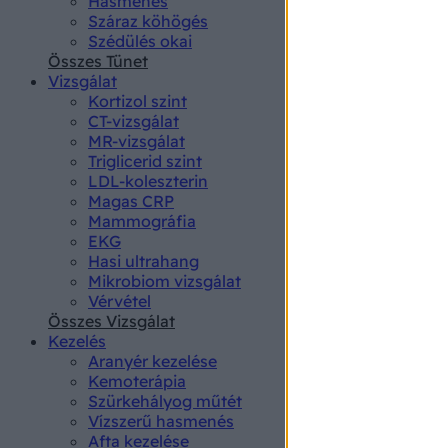
Hasmenés
authenti
Száraz köhögés
Szédülés okai
Összes Tünet
Vizsgálat
Kortizol szint
CT-vizsgálat
MR-vizsgálat
Triglicerid szint
LDL-koleszterin
Magas CRP
Mammográfia
EKG
Hasi ultrahang
Mikrobiom vizsgálat
Vérvétel
Összes Vizsgálat
Kezelés
Aranyér kezelése
Kemoterápia
Szürkehályog műtét
Vízszerű hasmenés
Afta kezelése