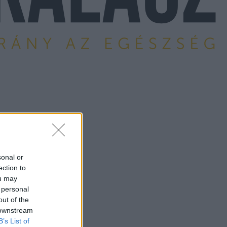
sonal or
ection to
ou may
 personal
out of the
 downstream
B’s List of