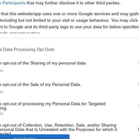
Participants
that may further disclose it to other third parties.
 that this website/app uses one or more Google services and may gath
including but not limited to your visit or usage behaviour. You may click 
 to Google and its third-party tags to use your data for below specifi
ogle consent section.
l Data Processing Opt Outs
o opt-out of the Sharing of my personal data.
In
o opt-out of the Sale of my Personal Data.
In
to opt-out of processing my Personal Data for Targeted
ing.
In
o opt-out of Collection, Use, Retention, Sale, and/or Sharing
ersonal Data that Is Unrelated with the Purposes for which it
lected.