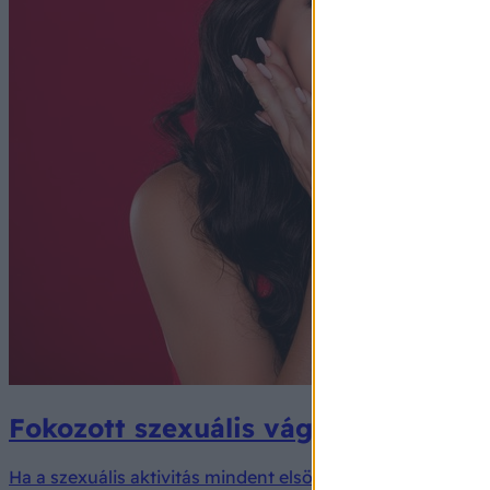
Fokozott szexuális vágy oka, tünetei
Ha a szexuális aktivitás mindent elsöprően, ellenállhatatla