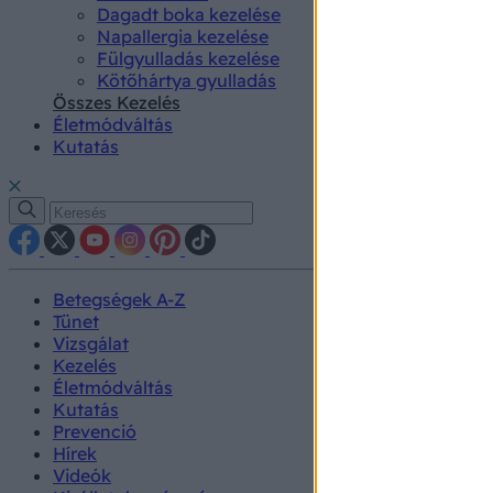
Dagadt boka kezelése
Napallergia kezelése
Fülgyulladás kezelése
Kötőhártya gyulladás
Összes Kezelés
Életmódváltás
Kutatás
Betegségek A-Z
Tünet
Vizsgálat
Kezelés
Életmódváltás
Kutatás
Prevenció
Hírek
Videók