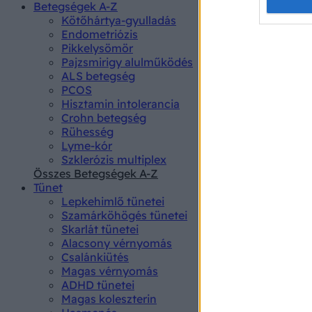
Opted 
Betegségek A-Z
Kötőhártya-gyulladás
Endometriózis
Google 
Pikkelysömör
Pajzsmirigy alulműködés
I want t
ALS betegség
web or d
PCOS
Hisztamin intolerancia
I want t
Crohn betegség
purpose
Rühesség
Lyme-kór
I want 
Szklerózis multiplex
Összes Betegségek A-Z
I want t
Tünet
web or d
Lepkehimlő tünetei
Szamárköhögés tünetei
I want t
Skarlát tünetei
or app.
Alacsony vérnyomás
Csalánkiütés
I want t
Magas vérnyomás
ADHD tünetei
Magas koleszterin
I want t