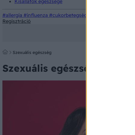
Kisállatok egészsége
#allergia
#influenza
#cukorbetegség
#orvosmeteorológi
Regisztráció
Szexuális egészség
Szexuális egészség