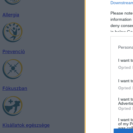
Downstream 
Please note
Allergia
information 
deny consent
in below Go
Persona
Prevenció
I want t
Opted 
I want t
Fókuszban
Opted 
I want 
Advertis
Opted 
I want t
of my P
Kisállatok egészsége
was col