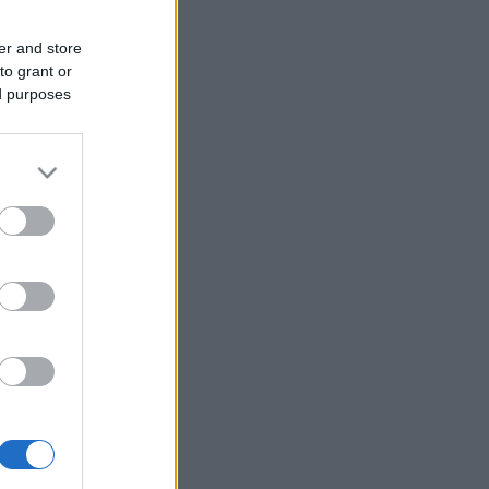
er and store
to grant or
ed purposes