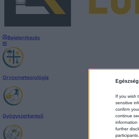
Bejelentkezés
Orvosmeteorológia
Egészség
If you wish 
sensitive in
confirm you
Gyógyszerkereső
continue se
information 
further disc
participants