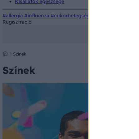
Kisállatok egészsége
#allergia
#influenza
#cukorbetegség
#orvosmeteorológi
Regisztráció
Színek
Színek