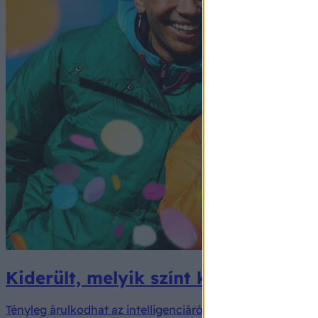
Kiderült, melyik színt kedvelik leg
Tényleg árulkodhat az intelligenciáról az, hogy kinek mi a