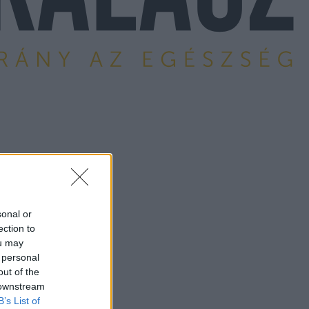
sonal or
ection to
ou may
 personal
out of the
 downstream
B’s List of