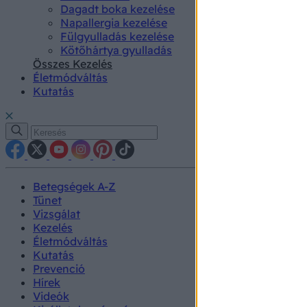
Dagadt boka kezelése
Napallergia kezelése
Fülgyulladás kezelése
Kötőhártya gyulladás
Összes Kezelés
Életmódváltás
Kutatás
Betegségek A-Z
Tünet
Vizsgálat
Kezelés
Életmódváltás
Kutatás
Prevenció
Hírek
Videók