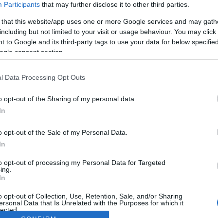
Participants
that may further disclose it to other third parties.
 that this website/app uses one or more Google services and may gath
including but not limited to your visit or usage behaviour. You may click 
 to Google and its third-party tags to use your data for below specifi
ogle consent section.
l Data Processing Opt Outs
o opt-out of the Sharing of my personal data.
In
o opt-out of the Sale of my Personal Data.
In
to opt-out of processing my Personal Data for Targeted
ing.
In
o opt-out of Collection, Use, Retention, Sale, and/or Sharing
ersonal Data that Is Unrelated with the Purposes for which it
lected.