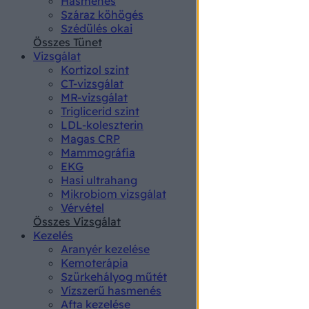
Hasmenés
authenti
Száraz köhögés
Szédülés okai
Összes Tünet
Vizsgálat
Kortizol szint
CT-vizsgálat
MR-vizsgálat
Triglicerid szint
LDL-koleszterin
Magas CRP
Mammográfia
EKG
Hasi ultrahang
Mikrobiom vizsgálat
Vérvétel
Összes Vizsgálat
Kezelés
Aranyér kezelése
Kemoterápia
Szürkehályog műtét
Vízszerű hasmenés
Afta kezelése