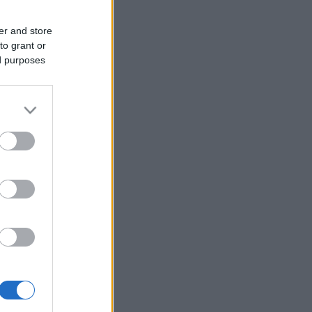
er and store
to grant or
ed purposes