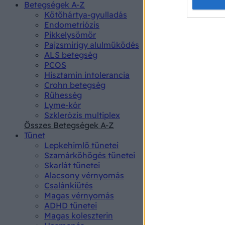
Opted 
Betegségek A-Z
Kötőhártya-gyulladás
Endometriózis
Google 
Pikkelysömör
Pajzsmirigy alulműködés
I want t
ALS betegség
web or d
PCOS
Hisztamin intolerancia
I want t
Crohn betegség
purpose
Rühesség
Lyme-kór
I want 
Szklerózis multiplex
Összes Betegségek A-Z
I want t
Tünet
web or d
Lepkehimlő tünetei
Szamárköhögés tünetei
I want t
Skarlát tünetei
or app.
Alacsony vérnyomás
Csalánkiütés
I want t
Magas vérnyomás
ADHD tünetei
Magas koleszterin
I want t