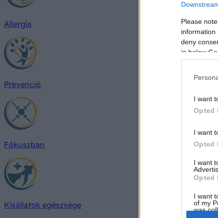
Downstream 
Please note
Allergia
information 
deny consent
in below Go
Persona
Prevenció
I want t
Opted 
I want t
Fókuszban
Opted 
I want 
Advertis
Opted 
I want t
of my P
Kisállatok egészsége
was col