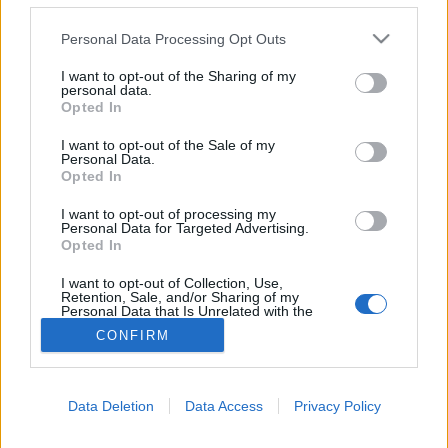
MR-vizsgálat
Triglicerid szint
Please note that this website/app uses one or more Google
LDL-koleszterin
Personal Data Processing Opt Outs
services and may gather and store information including but
Magas CRP
not limited to your visit or usage behaviour. You may click to
I want to opt-out of the Sharing of my
Mammográfia
personal data.
grant or deny consent to Google and its third-party tags to
EKG
Opted In
use your data for below specified purposes in below Google
Összes Vizsgálat
Kezelés
consent section.
I want to opt-out of the Sale of my
Aranyér kezelése
Personal Data.
Opted In
Kemoterápia
Szürkehályog műtét
I want to opt-out of processing my
Vízszerű hasmenés
Personal Data for Targeted Advertising.
Afta kezelése
Opted In
Dagadt boka kezelése
Napallergia kezelése
I want to opt-out of Collection, Use,
Retention, Sale, and/or Sharing of my
Fülgyulladás kezelése
Personal Data that Is Unrelated with the
Összes Kezelés
Purposes for which it was collected.
CONFIRM
Életmódváltás
Opted Out
Kutatás
Google consents
Data Deletion
Data Access
Privacy Policy
I want to allow Google to enable storage
related to advertising like cookies on web or