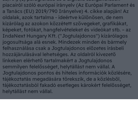
piacairól szóló európai irányelv (Az Európai Parlament és
a Tanács (EU) 2019/790 Irányelve) 4. cikke alapján! Az
oldalak, azok tartalma - ideértve különösen, de nem
kizárólag az azokon közzétett szövegeket, grafikákat,
képeket, fotókat, hangfelvételeket és videókat stb. – az
IndaNext Hungary Kft. ("Jogtulajdonos") kizárólagos
jogosultsága alá esnek. Mindezek minden és bármely
felhasználása csak a Jogtulajdonos előzetes írásbeli
hozzájárulásával lehetséges. Az oldalról kivezető
linkeken elérhető tartalmakért a Jogtulajdonos
semmilyen felelősséget, helytállást nem vállal. A
Jogtulajdonos pontos és hiteles információk közlésére,
tájékoztatás megadására törekszik, de a közlésből,
tájékoztatásból fakadó esetleges károkért felelősséget,
helytállást nem vállal.