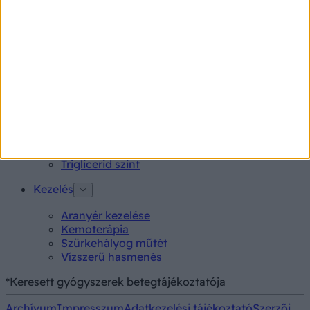
Tünet
Lepkehimlő tünetei
Szamárköhögés tünetei
Skarlát tünetei
Alacsony vérnyomás
Vizsgálat
Kortizol szint
CT-vizsgálat
MR-vizsgálat
Triglicerid szint
Kezelés
Aranyér kezelése
Kemoterápia
Szürkehályog műtét
Vízszerű hasmenés
*Keresett gyógyszerek betegtájékoztatója
Archívum
Impresszum
Adatkezelési tájékoztató
Szerzői