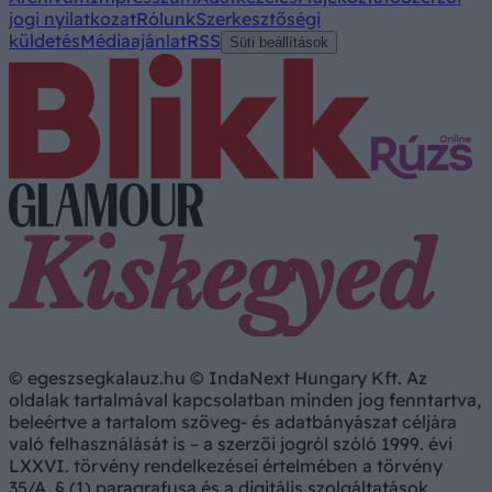
jogi nyilatkozat
Rólunk
Szerkesztőségi
küldetés
Médiaajánlat
RSS
Süti beállítások
© egeszsegkalauz.hu © IndaNext Hungary Kft. Az
oldalak tartalmával kapcsolatban minden jog fenntartva,
beleértve a tartalom szöveg- és adatbányászat céljára
való felhasználását is – a szerzői jogról szóló 1999. évi
LXXVI. törvény rendelkezései értelmében a törvény
35/A. § (1) paragrafusa és a digitális szolgáltatások