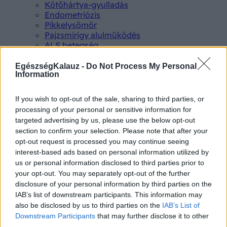
Kötőhártya-gyulladás
Endometriózis
Pikkelysömör
Pajzsmirigy alulműködés
ALS betegség
PCOS
Hisztamin intolerancia
EgészségKalauz -
Do Not Process My Personal
Information
Crohn betegség
Összes Betegségek A-Z
Tünet
If you wish to opt-out of the sale, sharing to third parties, or
Lepkehimlő tünetei
processing of your personal or sensitive information for
Szamárköhögés tünetei
targeted advertising by us, please use the below opt-out
Skarlát tünetei
section to confirm your selection. Please note that after your
Alacsony vérnyomás
opt-out request is processed you may continue seeing
Csalánkiütés
interest-based ads based on personal information utilized by
Magas vérnyomás
us or personal information disclosed to third parties prior to
ADHD tünetei
your opt-out. You may separately opt-out of the further
Magas koleszterin
disclosure of your personal information by third parties on the
Összes Tünet
IAB’s list of downstream participants. This information may
Vizsgálat
also be disclosed by us to third parties on the
IAB’s List of
Kortizol szint
Downstream Participants
that may further disclose it to other
CT-vizsgálat
third parties.