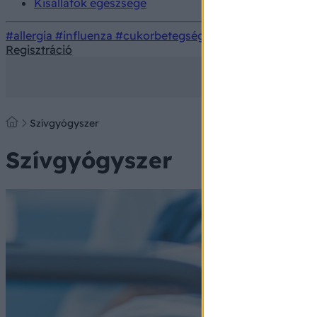
Kisállatok egészsége
#allergia
#influenza
#cukorbetegség
#orvosmeteorológi
Regisztráció
Szívgyógyszer
Szívgyógyszer