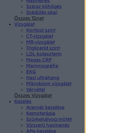
Hasmenés
authenti
Száraz köhögés
Szédülés okai
Összes Tünet
Vizsgálat
Kortizol szint
CT-vizsgálat
MR-vizsgálat
Triglicerid szint
LDL-koleszterin
Magas CRP
Mammográfia
EKG
Hasi ultrahang
Mikrobiom vizsgálat
Vérvétel
Összes Vizsgálat
Kezelés
Aranyér kezelése
Kemoterápia
Szürkehályog műtét
Vízszerű hasmenés
Afta kezelése