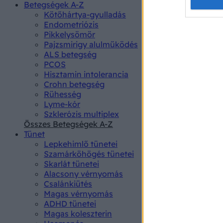
Opted 
Betegségek A-Z
Kötőhártya-gyulladás
Endometriózis
Google 
Pikkelysömör
Pajzsmirigy alulműködés
I want t
ALS betegség
web or d
PCOS
Hisztamin intolerancia
I want t
Crohn betegség
purpose
Rühesség
Lyme-kór
I want 
Szklerózis multiplex
Összes Betegségek A-Z
I want t
Tünet
web or d
Lepkehimlő tünetei
Szamárköhögés tünetei
I want t
Skarlát tünetei
or app.
Alacsony vérnyomás
Csalánkiütés
I want t
Magas vérnyomás
ADHD tünetei
Magas koleszterin
I want t