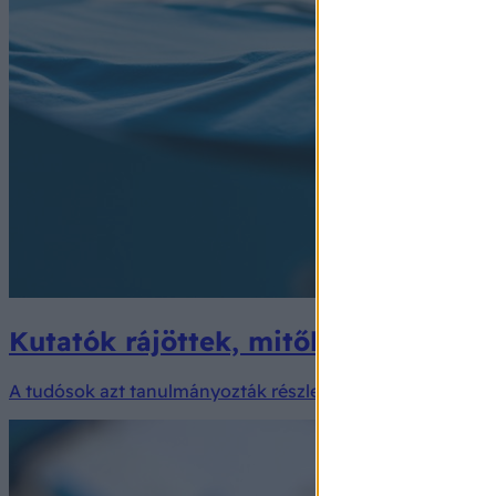
Kutatók rájöttek, mitől képes regen
A tudósok azt tanulmányozták részletesen, hogy a szív mi