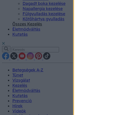
Dagadt boka kezelése
Napallergia kezelése
Fülgyulladás kezelése
Kötőhártya gyulladás
Összes Kezelés
Életmódváltás
Kutatás
Betegségek A-Z
Tünet
Vizsgálat
Kezelés
Életmódváltás
Kutatás
Prevenció
Hírek
Videók