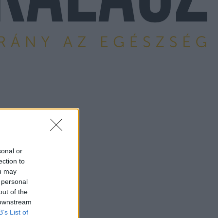
sonal or
ection to
ou may
 personal
out of the
 downstream
B’s List of