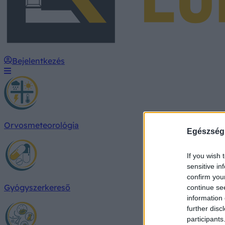
Bejelentkezés
Orvosmeteorológia
Egészség
If you wish 
sensitive in
confirm you
Gyógyszerkereső
continue se
information 
further disc
participants