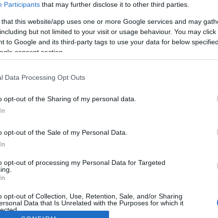
Participants
that may further disclose it to other third parties.
 that this website/app uses one or more Google services and may gath
including but not limited to your visit or usage behaviour. You may click 
 to Google and its third-party tags to use your data for below specifi
ogle consent section.
l Data Processing Opt Outs
o opt-out of the Sharing of my personal data.
In
o opt-out of the Sale of my Personal Data.
In
to opt-out of processing my Personal Data for Targeted
ing.
In
o opt-out of Collection, Use, Retention, Sale, and/or Sharing
ersonal Data that Is Unrelated with the Purposes for which it
lected.