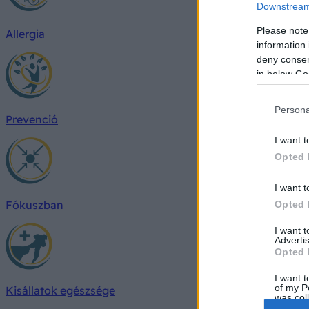
Downstream 
Please note
Allergia
information 
deny consent
in below Go
Persona
Prevenció
I want t
Opted 
I want t
Fókuszban
Opted 
I want 
Advertis
Opted 
I want t
of my P
Kisállatok egészsége
was col