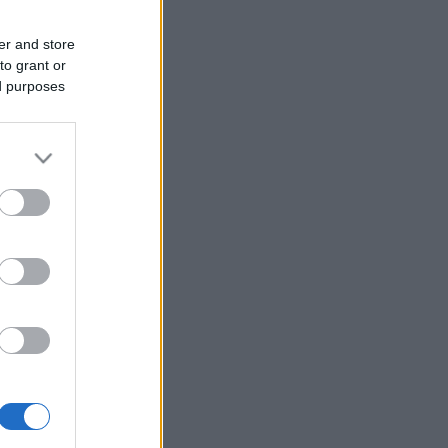
er and store
to grant or
ed purposes