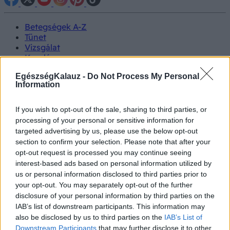
Betegségek A-Z
Tünet
Vizsgálat
Kezelés
Életmódváltás
EgészségKalauz -
Do Not Process My Personal
Kutatás
Information
Prevenció
Hírek
Videók
If you wish to opt-out of the sale, sharing to third parties, or
Kisállatok egészsége
processing of your personal or sensitive information for
targeted advertising by us, please use the below opt-out
#allergia
#influenza
#cukorbetegség
section to confirm your selection. Please note that after your
#orvosmeteorológia
#vérnyomás
#stroke
#rákbetegség
opt-out request is processed you may continue seeing
#pajzsmirigy
#reflux
#ekcéma
#herpesz
interest-based ads based on personal information utilized by
Regisztráció
us or personal information disclosed to third parties prior to
your opt-out. You may separately opt-out of the further
disclosure of your personal information by third parties on the
IAB’s list of downstream participants. This information may
also be disclosed by us to third parties on the
IAB’s List of
Szülészet-nőgyógyászat
Downstream Participants
that may further disclose it to other