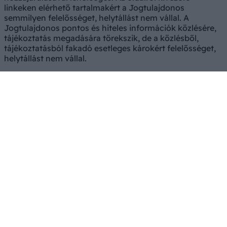
linkeken elérhető tartalmakért a Jogtulajdonos
semmilyen felelősséget, helytállást nem vállal. A
Jogtulajdonos pontos és hiteles információk közlésére,
tájékoztatás megadására törekszik, de a közlésből,
tájékoztatásból fakadó esetleges károkért felelősséget,
helytállást nem vállal.