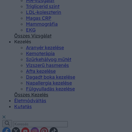
MR-vizsgálat
Triglicerid szint
LDL-koleszterin
Magas CRP
Mammográfia
EKG
Összes Vizsgálat
Kezelés
Aranyér kezelése
Kemoterápia
Szürkehályog műtét
Vízszerű hasmenés
Afta kezelése
Dagadt boka kezelése
Napallergia kezelése
Fülgyulladás kezelése
Összes Kezelés
Életmódváltás
Kutatás