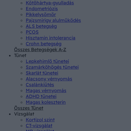
Kötőhártya-gyulladás
Endometriózis
Pikkelysömör
Pajzsmirigy alulműködés
ALS betegség
PCOS
Hisztamin intolerancia
Crohn betegség
Összes Betegségek A-Z
Tünet
Lepkehimlő tünetei
Szamárköhögés tünetei
Skarlát tünetei
Alacsony vérnyomás
Csalánkiütés
Magas vérnyomás
ADHD tünetei
Magas koleszterin
Összes Tünet
Vizsgálat
Kortizol szint
CT-vizsgálat