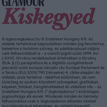
© egeszsegkalauz.hu © IndaNext Hungary Kft. Az
oldalak tartalmával kapcsolatban minden jog fenntartva,
beleértve a tartalom szöveg- és adatbányászat céljára
való felhasználását is – a szerzői jogról szóló 1999. évi
LXXVI. törvény rendelkezései értelmében a törvény
35/A. § (1) paragrafusa és a digitális szolgáltatások
piacairól szóló európai irányelv (Az Európai Parlament és
a Tanács (EU) 2019/790 Irányelve) 4. cikke alapján! Az
oldalak, azok tartalma - ideértve különösen, de nem
kizárólag az azokon közzétett szövegeket, grafikákat,
képeket, fotókat, hangfelvételeket és videókat stb. – az
IndaNext Hungary Kft. ("Jogtulajdonos") kizárólagos
jogosultsága alá esnek. Mindezek minden és bármely
felhasználása csak a Jogtulajdonos előzetes írásbeli
hozzájárulásával lehetséges. Az oldalról kivezető