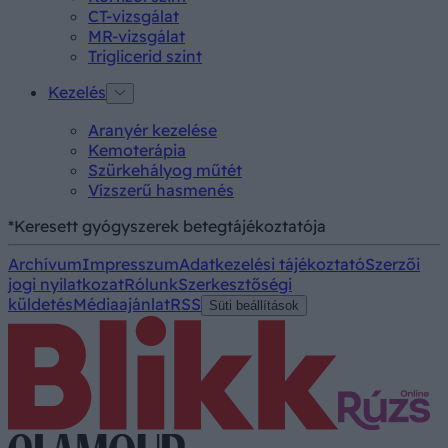
CT-vizsgálat
MR-vizsgálat
Triglicerid szint
Kezelés
Aranyér kezelése
Kemoterápia
Szürkehályog műtét
Vízszerű hasmenés
*Keresett gyógyszerek betegtájékoztatója
Archívum
Impresszum
Adatkezelési tájékoztató
Szerzői
jogi nyilatkozat
Rólunk
Szerkesztőségi
küldetés
Médiaajánlat
RSS
Süti beállítások