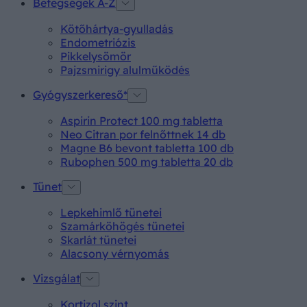
Betegségek A-Z
Kötőhártya-gyulladás
Endometriózis
Pikkelysömör
Pajzsmirigy alulműködés
Gyógyszerkereső*
Aspirin Protect 100 mg tabletta
Neo Citran por felnőttnek 14 db
Magne B6 bevont tabletta 100 db
Rubophen 500 mg tabletta 20 db
Tünet
Lepkehimlő tünetei
Szamárköhögés tünetei
Skarlát tünetei
Alacsony vérnyomás
Vizsgálat
Kortizol szint