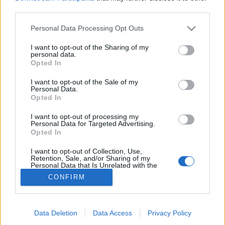
third parties.
Szülészet-nőgyógyászat
Please note that this website/app uses one or more Google
Personal Data Processing Opt Outs
services and may gather and store information including but
not limited to your visit or usage behaviour. You may click to
I want to opt-out of the Sharing of my
personal data.
grant or deny consent to Google and its third-party tags to
Opted In
use your data for below specified purposes in below Google
consent section.
I want to opt-out of the Sale of my
Personal Data.
Opted In
I want to opt-out of processing my
Personal Data for Targeted Advertising.
Opted In
I want to opt-out of Collection, Use,
Retention, Sale, and/or Sharing of my
Personal Data that Is Unrelated with the
Purposes for which it was collected.
CONFIRM
Opted Out
Google consents
Data Deletion
Data Access
Privacy Policy
I want to allow Google to enable storage