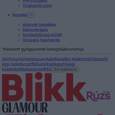
MR-vizsgálat
Triglicerid szint
Kezelés
Aranyér kezelése
Kemoterápia
Szürkehályog műtét
Vízszerű hasmenés
*Keresett gyógyszerek betegtájékoztatója
Archívum
Impresszum
Adatkezelési tájékoztató
Szerzői
jogi nyilatkozat
Rólunk
Szerkesztőségi
küldetés
Médiaajánlat
RSS
Süti beállítások