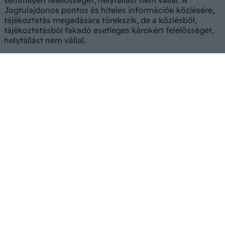
semmilyen felelősséget, helytállást nem vállal. A
Jogtulajdonos pontos és hiteles információk közlésére,
tájékoztatás megadására törekszik, de a közlésből,
tájékoztatásból fakadó esetleges károkért felelősséget,
helytállást nem vállal.