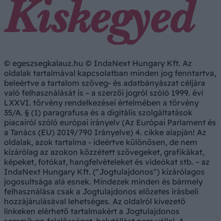
© egeszsegkalauz.hu © IndaNext Hungary Kft. Az
oldalak tartalmával kapcsolatban minden jog fenntartva,
beleértve a tartalom szöveg- és adatbányászat céljára
való felhasználását is – a szerzői jogról szóló 1999. évi
LXXVI. törvény rendelkezései értelmében a törvény
35/A. § (1) paragrafusa és a digitális szolgáltatások
piacairól szóló európai irányelv (Az Európai Parlament és
a Tanács (EU) 2019/790 Irányelve) 4. cikke alapján! Az
oldalak, azok tartalma - ideértve különösen, de nem
kizárólag az azokon közzétett szövegeket, grafikákat,
képeket, fotókat, hangfelvételeket és videókat stb. – az
IndaNext Hungary Kft. ("Jogtulajdonos") kizárólagos
jogosultsága alá esnek. Mindezek minden és bármely
felhasználása csak a Jogtulajdonos előzetes írásbeli
hozzájárulásával lehetséges. Az oldalról kivezető
linkeken elérhető tartalmakért a Jogtulajdonos