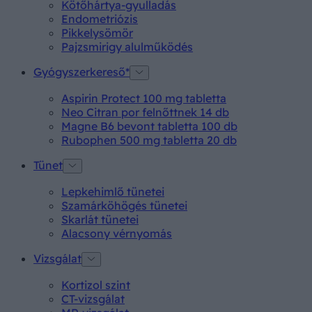
Kötőhártya-gyulladás
Endometriózis
Pikkelysömör
Pajzsmirigy alulműködés
Gyógyszerkereső*
Aspirin Protect 100 mg tabletta
Neo Citran por felnőttnek 14 db
Magne B6 bevont tabletta 100 db
Rubophen 500 mg tabletta 20 db
Tünet
Lepkehimlő tünetei
Szamárköhögés tünetei
Skarlát tünetei
Alacsony vérnyomás
Vizsgálat
Kortizol szint
CT-vizsgálat