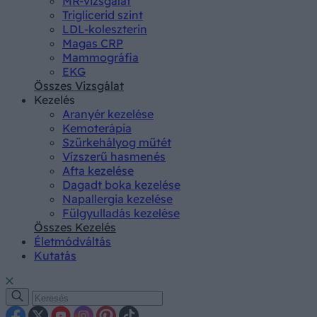
MR-vizsgálat
Triglicerid szint
LDL-koleszterin
Magas CRP
Mammográfia
EKG
Összes Vizsgálat
Kezelés
Aranyér kezelése
Kemoterápia
Szürkehályog műtét
Vízszerű hasmenés
Afta kezelése
Dagadt boka kezelése
Napallergia kezelése
Fülgyulladás kezelése
Összes Kezelés
Életmódváltás
Kutatás