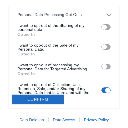
third parties.
Szuperbaktérium
Please note that this website/app uses one or more Google
Personal Data Processing Opt Outs
services and may gather and store information including but
not limited to your visit or usage behaviour. You may click to
I want to opt-out of the Sharing of my
personal data.
grant or deny consent to Google and its third-party tags to
Opted In
use your data for below specified purposes in below Google
consent section.
I want to opt-out of the Sale of my
Personal Data.
Opted In
I want to opt-out of processing my
Personal Data for Targeted Advertising.
Opted In
I want to opt-out of Collection, Use,
Retention, Sale, and/or Sharing of my
Personal Data that Is Unrelated with the
Purposes for which it was collected.
CONFIRM
Opted Out
Google consents
Data Deletion
Data Access
Privacy Policy
I want to allow Google to enable storage