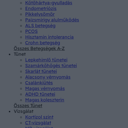
Kötőhártya-gyulladás
Endometriózis
Pikkelysömör
Pajzsmirigy alulműködés
ALS betegség
PCOS
Hisztamin intolerancia
Crohn betegség
Összes Betegségek A-Z
Tünet
Lepkehimlő tünetei
Szamárköhögés tünetei
Skarlát tünetei
Alacsony vérnyomás
Csalánkiütés
Magas vérnyomás
ADHD tünetei
Magas koleszterin
Összes Tünet
Vizsgálat
Kortizol szint
CT-vizsgálat