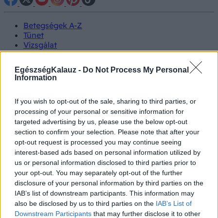
Betegségek A-Z
Tünet
Vizsgálat
Kezelés
Életmódváltás
EgészségKalauz -
Do Not Process My Personal
Kutatás
Information
Prevenció
Hírek
If you wish to opt-out of the sale, sharing to third parties, or
Videók
processing of your personal or sensitive information for
Kisállatok egészsége
targeted advertising by us, please use the below opt-out
section to confirm your selection. Please note that after your
#allergia
#influenza
#cukorbetegség
opt-out request is processed you may continue seeing
#orvosmeteorológia
#vérnyomás
#stroke
#rákbetegség
interest-based ads based on personal information utilized by
#pajzsmirigy
#reflux
#ekcéma
#herpesz
us or personal information disclosed to third parties prior to
Regisztráció
your opt-out. You may separately opt-out of the further
disclosure of your personal information by third parties on the
IAB’s list of downstream participants. This information may
also be disclosed by us to third parties on the
IAB’s List of
Downstream Participants
that may further disclose it to other
Szuperbaktérium