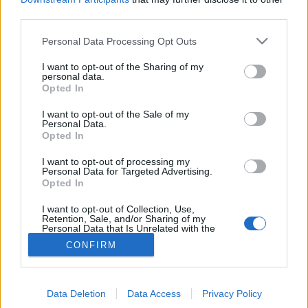
third parties.
Szűrőbusz
Please note that this website/app uses one or more Google
Personal Data Processing Opt Outs
services and may gather and store information including but
not limited to your visit or usage behaviour. You may click to
I want to opt-out of the Sharing of my
personal data.
grant or deny consent to Google and its third-party tags to
Opted In
use your data for below specified purposes in below Google
consent section.
I want to opt-out of the Sale of my
Personal Data.
Opted In
I want to opt-out of processing my
Personal Data for Targeted Advertising.
Opted In
I want to opt-out of Collection, Use,
Retention, Sale, and/or Sharing of my
Personal Data that Is Unrelated with the
Purposes for which it was collected.
CONFIRM
Opted Out
Google consents
Data Deletion
Data Access
Privacy Policy
I want to allow Google to enable storage