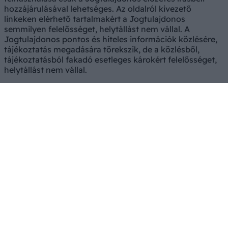
hozzájárulásával lehetséges. Az oldalról kivezető
linkeken elérhető tartalmakért a Jogtulajdonos
semmilyen felelősséget, helytállást nem vállal. A
Jogtulajdonos pontos és hiteles információk közlésére,
tájékoztatás megadására törekszik, de a közlésből,
tájékoztatásból fakadó esetleges károkért felelősséget,
helytállást nem vállal.