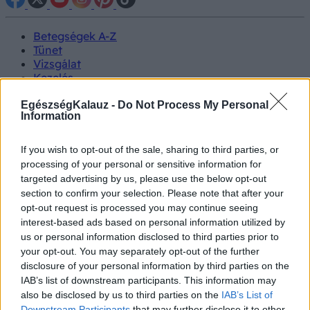
Betegségek A-Z
Tünet
Vizsgálat
Kezelés
Életmódváltás
Kutatás
EgészségKalauz -
Do Not Process My Personal
Information
Prevenció
Hírek
Videók
If you wish to opt-out of the sale, sharing to third parties, or
Kisállatok egészsége
processing of your personal or sensitive information for
targeted advertising by us, please use the below opt-out
#allergia
#influenza
#cukorbetegség
section to confirm your selection. Please note that after your
#orvosmeteorológia
#vérnyomás
#stroke
#rákbetegség
opt-out request is processed you may continue seeing
#pajzsmirigy
#reflux
#ekcéma
#herpesz
interest-based ads based on personal information utilized by
Regisztráció
us or personal information disclosed to third parties prior to
your opt-out. You may separately opt-out of the further
disclosure of your personal information by third parties on the
IAB’s list of downstream participants. This information may
also be disclosed by us to third parties on the
IAB’s List of
Szűrőbusz
Downstream Participants
that may further disclose it to other