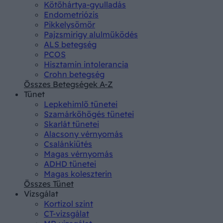
Kötőhártya-gyulladás
Endometriózis
Pikkelysömör
Pajzsmirigy alulműködés
ALS betegség
PCOS
Hisztamin intolerancia
Crohn betegség
Összes Betegségek A-Z
Tünet
Lepkehimlő tünetei
Szamárköhögés tünetei
Skarlát tünetei
Alacsony vérnyomás
Csalánkiütés
Magas vérnyomás
ADHD tünetei
Magas koleszterin
Összes Tünet
Vizsgálat
Kortizol szint
CT-vizsgálat