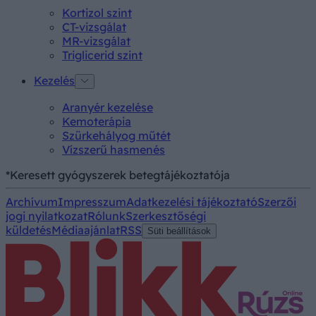
Kortizol szint
CT-vizsgálat
MR-vizsgálat
Triglicerid szint
Kezelés
Aranyér kezelése
Kemoterápia
Szürkehályog műtét
Vízszerű hasmenés
*Keresett gyógyszerek betegtájékoztatója
Archívum
Impresszum
Adatkezelési tájékoztató
Szerzői
jogi nyilatkozat
Rólunk
Szerkesztőségi
küldetés
Médiaajánlat
RSS
Süti beállítások