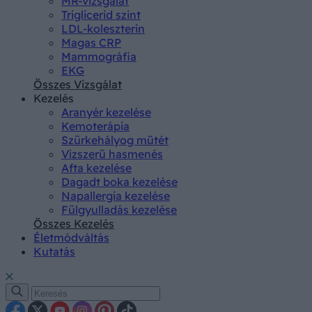
MR-vizsgálat
Triglicerid szint
LDL-koleszterin
Magas CRP
Mammográfia
EKG
Összes Vizsgálat
Kezelés
Aranyér kezelése
Kemoterápia
Szürkehályog műtét
Vízszerű hasmenés
Afta kezelése
Dagadt boka kezelése
Napallergia kezelése
Fülgyulladás kezelése
Összes Kezelés
Életmódváltás
Kutatás