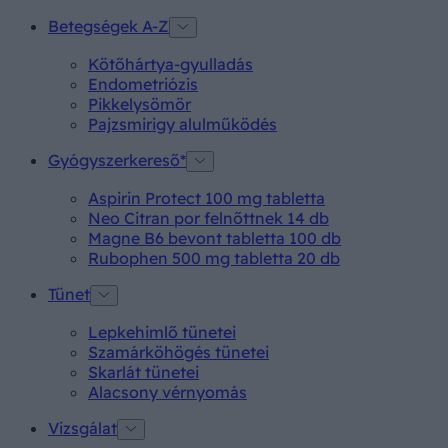
Betegségek A-Z
Kötőhártya-gyulladás
Endometriózis
Pikkelysömör
Pajzsmirigy alulműködés
Gyógyszerkereső*
Aspirin Protect 100 mg tabletta
Neo Citran por felnőttnek 14 db
Magne B6 bevont tabletta 100 db
Rubophen 500 mg tabletta 20 db
Tünet
Lepkehimlő tünetei
Szamárköhögés tünetei
Skarlát tünetei
Alacsony vérnyomás
Vizsgálat