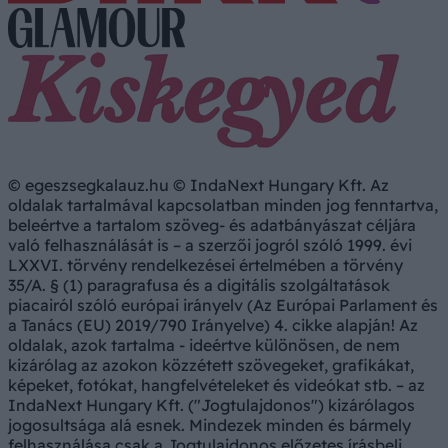
© egeszsegkalauz.hu © IndaNext Hungary Kft. Az
oldalak tartalmával kapcsolatban minden jog fenntartva,
beleértve a tartalom szöveg- és adatbányászat céljára
való felhasználását is – a szerzői jogról szóló 1999. évi
LXXVI. törvény rendelkezései értelmében a törvény
35/A. § (1) paragrafusa és a digitális szolgáltatások
piacairól szóló európai irányelv (Az Európai Parlament és
a Tanács (EU) 2019/790 Irányelve) 4. cikke alapján! Az
oldalak, azok tartalma - ideértve különösen, de nem
kizárólag az azokon közzétett szövegeket, grafikákat,
képeket, fotókat, hangfelvételeket és videókat stb. – az
IndaNext Hungary Kft. ("Jogtulajdonos") kizárólagos
jogosultsága alá esnek. Mindezek minden és bármely
felhasználása csak a Jogtulajdonos előzetes írásbeli