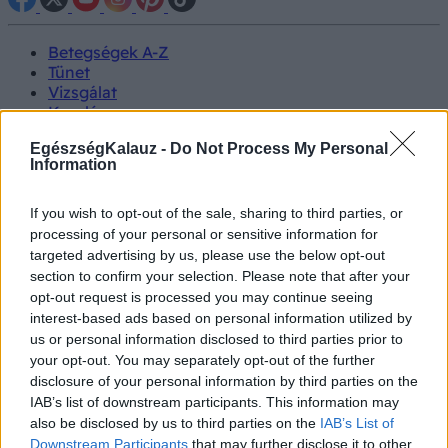
Betegségek A-Z
Tünet
Vizsgálat
Kezelés
Életmódváltás
EgészségKalauz -
Do Not Process My Personal
Kutatás
Information
Prevenció
Hírek
Videók
If you wish to opt-out of the sale, sharing to third parties, or
Kisállatok egészsége
processing of your personal or sensitive information for
targeted advertising by us, please use the below opt-out
#allergia
#influenza
#cukorbetegség
section to confirm your selection. Please note that after your
#orvosmeteorológia
#vérnyomás
#stroke
#rákbetegség
opt-out request is processed you may continue seeing
#pajzsmirigy
#reflux
#ekcéma
#herpesz
interest-based ads based on personal information utilized by
Regisztráció
us or personal information disclosed to third parties prior to
your opt-out. You may separately opt-out of the further
disclosure of your personal information by third parties on the
IAB’s list of downstream participants. This information may
also be disclosed by us to third parties on the
IAB’s List of
Takarítás
Downstream Participants
that may further disclose it to other