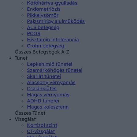
Kötőhártya-gyulladás
Endometriózis
Pikkelysömör
Pajzsmirigy alulműködés
ALS betegség
PCOS
Hisztamin intolerancia
Crohn betegség
Összes Betegségek A-Z
Tünet
Lepkehimlő tünetei
Szamárköhögés tünetei
Skarlát tünetei
Alacsony vérnyomás
Csalánkiütés
Magas vérnyomás
ADHD tünetei
Magas koleszterin
Összes Tünet
Vizsgálat
Kortizol szint
CT-vizsgálat