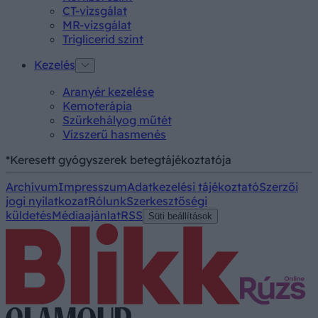
CT-vizsgálat
MR-vizsgálat
Triglicerid szint
Kezelés
Aranyér kezelése
Kemoterápia
Szürkehályog műtét
Vízszerű hasmenés
*Keresett gyógyszerek betegtájékoztatója
Archívum
Impresszum
Adatkezelési tájékoztató
Szerzői
jogi nyilatkozat
Rólunk
Szerkesztőségi
küldetés
Médiaajánlat
RSS
Süti beállítások