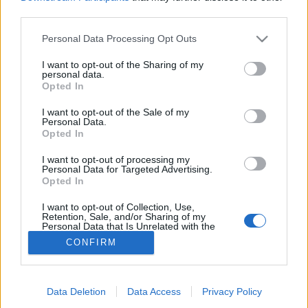
third parties.
Takarítás
Please note that this website/app uses one or more Google
Personal Data Processing Opt Outs
services and may gather and store information including but
not limited to your visit or usage behaviour. You may click to
I want to opt-out of the Sharing of my
personal data.
grant or deny consent to Google and its third-party tags to
Opted In
use your data for below specified purposes in below Google
consent section.
I want to opt-out of the Sale of my
Personal Data.
Opted In
I want to opt-out of processing my
Personal Data for Targeted Advertising.
Opted In
I want to opt-out of Collection, Use,
Retention, Sale, and/or Sharing of my
Personal Data that Is Unrelated with the
Purposes for which it was collected.
CONFIRM
Opted Out
Google consents
Data Deletion
Data Access
Privacy Policy
I want to allow Google to enable storage