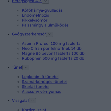
Betegségek A-Z
Kötőhártya-gyulladás
Endometriózis
Pikkelysömör
Pajzsmirigy alulműködés
Gyógyszerkereső*
Aspirin Protect 100 mg tabletta
Neo Citran por felnőttnek 14 db
Magne B6 bevont tabletta 100 db
Rubophen 500 mg tabletta 20 db
Tünet
Lepkehimlő tünetei
Szamárköhögés tünetei
Skarlát tünetei
Alacsony vérnyomás
Vizsgálat
Kortizol szint