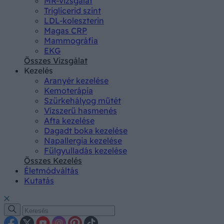
MR-vizsgálat
Triglicerid szint
LDL-koleszterin
Magas CRP
Mammográfia
EKG
Összes Vizsgálat
Kezelés
Aranyér kezelése
Kemoterápia
Szürkehályog műtét
Vízszerű hasmenés
Afta kezelése
Dagadt boka kezelése
Napallergia kezelése
Fülgyulladás kezelése
Összes Kezelés
Életmódváltás
Kutatás