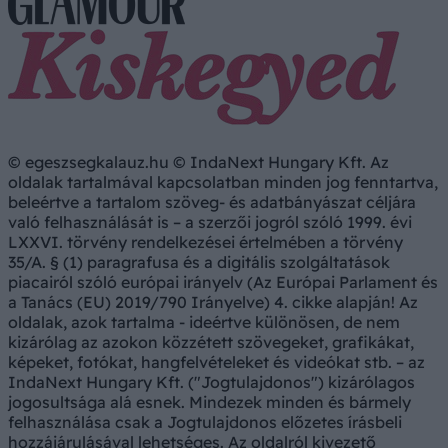
© egeszsegkalauz.hu © IndaNext Hungary Kft. Az
oldalak tartalmával kapcsolatban minden jog fenntartva,
beleértve a tartalom szöveg- és adatbányászat céljára
való felhasználását is – a szerzői jogról szóló 1999. évi
LXXVI. törvény rendelkezései értelmében a törvény
35/A. § (1) paragrafusa és a digitális szolgáltatások
piacairól szóló európai irányelv (Az Európai Parlament és
a Tanács (EU) 2019/790 Irányelve) 4. cikke alapján! Az
oldalak, azok tartalma - ideértve különösen, de nem
kizárólag az azokon közzétett szövegeket, grafikákat,
képeket, fotókat, hangfelvételeket és videókat stb. – az
IndaNext Hungary Kft. ("Jogtulajdonos") kizárólagos
jogosultsága alá esnek. Mindezek minden és bármely
felhasználása csak a Jogtulajdonos előzetes írásbeli
hozzájárulásával lehetséges. Az oldalról kivezető