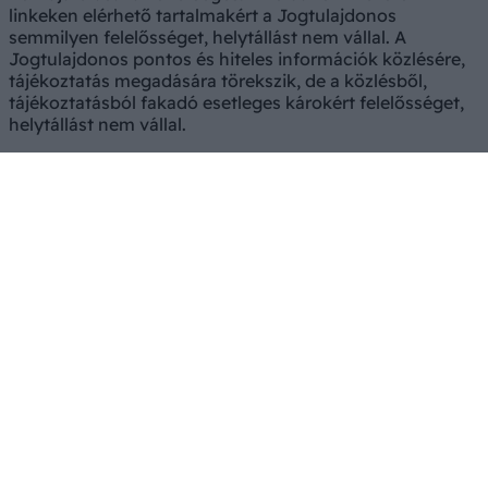
linkeken elérhető tartalmakért a Jogtulajdonos
semmilyen felelősséget, helytállást nem vállal. A
Jogtulajdonos pontos és hiteles információk közlésére,
tájékoztatás megadására törekszik, de a közlésből,
tájékoztatásból fakadó esetleges károkért felelősséget,
helytállást nem vállal.