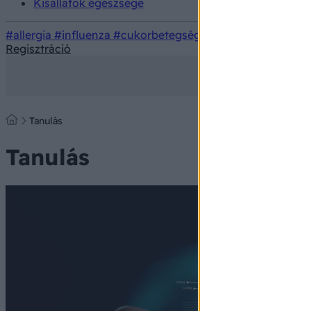
Kisállatok egészsége
#allergia
#influenza
#cukorbetegség
#orvosmeteorológi
Regisztráció
Tanulás
Tanulás