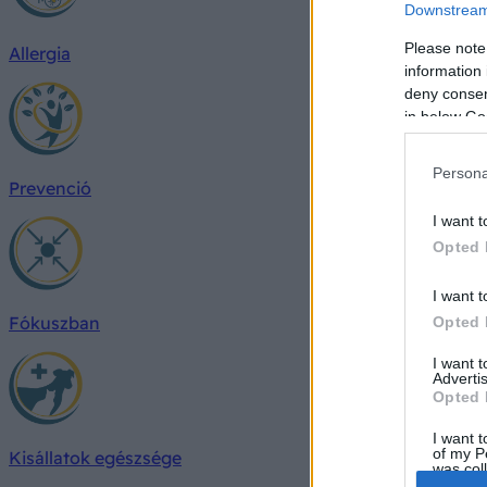
Downstream 
Please note
Allergia
information 
deny consent
in below Go
Persona
Prevenció
I want t
Opted 
I want t
Fókuszban
Opted 
I want 
Advertis
Opted 
I want t
of my P
Kisállatok egészsége
was col