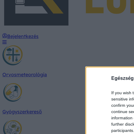
Bejelentkezés
Orvosmeteorológia
Egészség
If you wish 
sensitive in
confirm you
Gyógyszerkereső
continue se
information 
further disc
participants