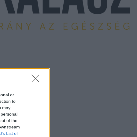
sonal or
ection to
ou may
 personal
out of the
 downstream
B’s List of