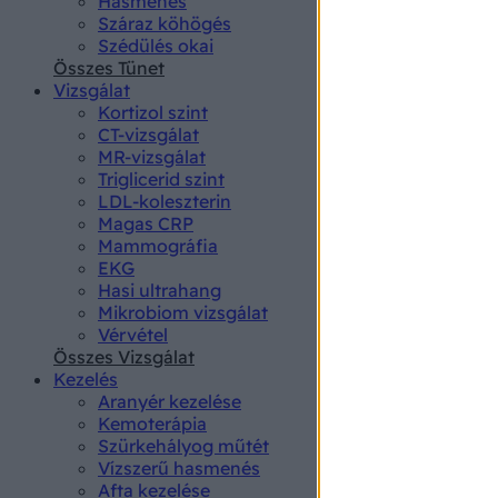
Hasmenés
authenti
Száraz köhögés
Szédülés okai
Összes Tünet
Vizsgálat
Kortizol szint
CT-vizsgálat
MR-vizsgálat
Triglicerid szint
LDL-koleszterin
Magas CRP
Mammográfia
EKG
Hasi ultrahang
Mikrobiom vizsgálat
Vérvétel
Összes Vizsgálat
Kezelés
Aranyér kezelése
Kemoterápia
Szürkehályog műtét
Vízszerű hasmenés
Afta kezelése