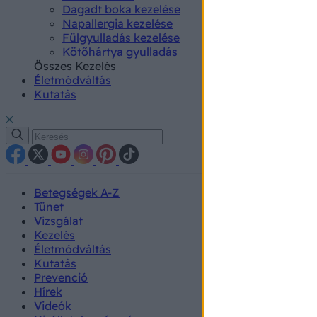
Dagadt boka kezelése
Napallergia kezelése
Fülgyulladás kezelése
Kötőhártya gyulladás
Összes Kezelés
Életmódváltás
Kutatás
Betegségek A-Z
Tünet
Vizsgálat
Kezelés
Életmódváltás
Kutatás
Prevenció
Hírek
Videók