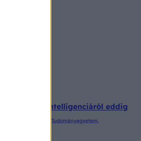
esterséges intelligenciáról eddig
t indít az Eötvös Loránd Tudományegyetem.