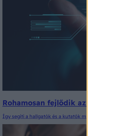
Rohamosan fejlődik az MI: egymást f
Így segíti a hallgatók és a kutatók munkáját a mesterség