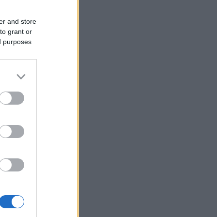
er and store
to grant or
ed purposes