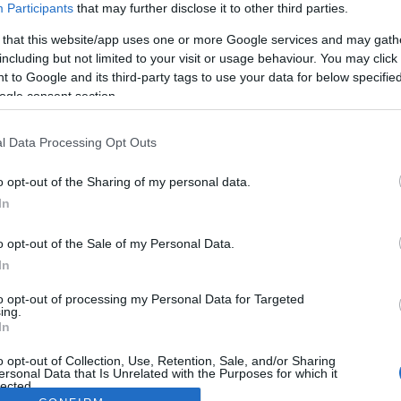
Participants
that may further disclose it to other third parties.
 that this website/app uses one or more Google services and may gath
including but not limited to your visit or usage behaviour. You may click 
 to Google and its third-party tags to use your data for below specifi
ogle consent section.
l Data Processing Opt Outs
o opt-out of the Sharing of my personal data.
In
o opt-out of the Sale of my Personal Data.
In
to opt-out of processing my Personal Data for Targeted
ing.
In
o opt-out of Collection, Use, Retention, Sale, and/or Sharing
ersonal Data that Is Unrelated with the Purposes for which it
lected.