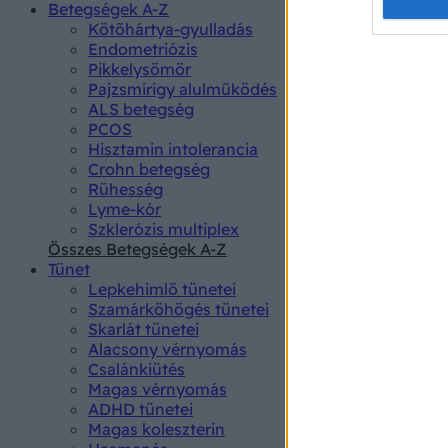
Opted 
Betegségek A-Z
Kötőhártya-gyulladás
Endometriózis
Google 
Pikkelysömör
Pajzsmirigy alulműködés
I want t
ALS betegség
web or d
PCOS
Hisztamin intolerancia
I want t
Crohn betegség
purpose
Rühesség
Lyme-kór
I want 
Szklerózis multiplex
Összes Betegségek A-Z
I want t
Tünet
web or d
Lepkehimlő tünetei
Szamárköhögés tünetei
I want t
Skarlát tünetei
or app.
Alacsony vérnyomás
Csalánkiütés
I want t
Magas vérnyomás
ADHD tünetei
Magas koleszterin
I want t