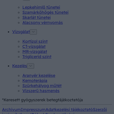
Lepkehimlő tünetei
Szamárköhögés tünetei
Skarlát tünetei
Alacsony vérnyomás
Vizsgálat
Kortizol szint
CT-vizsgálat
MR-vizsgálat
Triglicerid szint
Kezelés
Aranyér kezelése
Kemoterápia
Szürkehályog műtét
Vízszerű hasmenés
*Keresett gyógyszerek betegtájékoztatója
Archívum
Impresszum
Adatkezelési tájékoztató
Szerzői