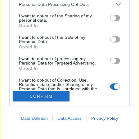
Please note that this website/app uses one or more Google
Personal Data Processing Opt Outs
services and may gather and store information including but
Táplálkozási zavar
not limited to your visit or usage behaviour. You may click to
I want to opt-out of the Sharing of my
personal data.
grant or deny consent to Google and its third-party tags to
Opted In
use your data for below specified purposes in below Google
consent section.
I want to opt-out of the Sale of my
Personal Data.
Opted In
I want to opt-out of processing my
Personal Data for Targeted Advertising.
Opted In
I want to opt-out of Collection, Use,
Retention, Sale, and/or Sharing of my
Personal Data that Is Unrelated with the
Purposes for which it was collected.
CONFIRM
Opted Out
Google consents
Data Deletion
Data Access
Privacy Policy
I want to allow Google to enable storage
related to advertising like cookies on web or
device identifiers in apps.