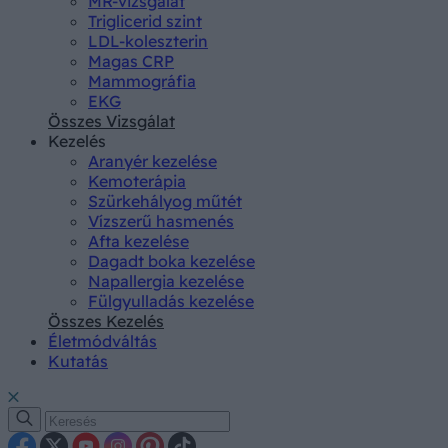
MR-vizsgálat
Triglicerid szint
LDL-koleszterin
Magas CRP
Mammográfia
EKG
Összes Vizsgálat
Kezelés
Aranyér kezelése
Kemoterápia
Szürkehályog műtét
Vízszerű hasmenés
Afta kezelése
Dagadt boka kezelése
Napallergia kezelése
Fülgyulladás kezelése
Összes Kezelés
Életmódváltás
Kutatás