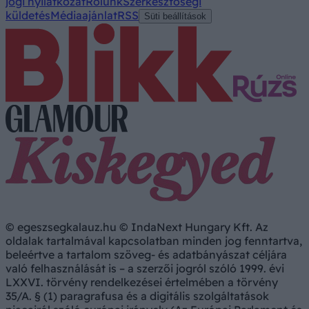
jogi nyilatkozat
Rólunk
Szerkesztőségi
küldetés
Médiaajánlat
RSS
Süti beállítások
© egeszsegkalauz.hu © IndaNext Hungary Kft. Az
oldalak tartalmával kapcsolatban minden jog fenntartva,
beleértve a tartalom szöveg- és adatbányászat céljára
való felhasználását is – a szerzői jogról szóló 1999. évi
LXXVI. törvény rendelkezései értelmében a törvény
35/A. § (1) paragrafusa és a digitális szolgáltatások