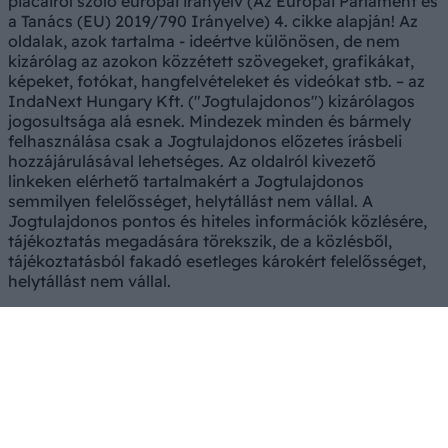
piacairól szóló európai irányelv (Az Európai Parlament és
a Tanács (EU) 2019/790 Irányelve) 4. cikke alapján! Az
oldalak, azok tartalma - ideértve különösen, de nem
kizárólag az azokon közzétett szövegeket, grafikákat,
képeket, fotókat, hangfelvételeket és videókat stb. – az
IndaNext Hungary Kft. ("Jogtulajdonos") kizárólagos
jogosultsága alá esnek. Mindezek minden és bármely
felhasználása csak a Jogtulajdonos előzetes írásbeli
hozzájárulásával lehetséges. Az oldalról kivezető
linkeken elérhető tartalmakért a Jogtulajdonos
semmilyen felelősséget, helytállást nem vállal. A
Jogtulajdonos pontos és hiteles információk közlésére,
tájékoztatás megadására törekszik, de a közlésből,
tájékoztatásból fakadó esetleges károkért felelősséget,
helytállást nem vállal.