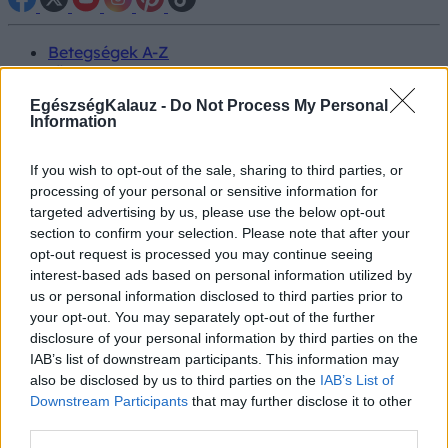
Betegségek A-Z
Tünet
Vizsgálat
EgészségKalauz -
Do Not Process My Personal
Kezelés
Information
Életmódváltás
Kutatás
Prevenció
If you wish to opt-out of the sale, sharing to third parties, or
Hírek
processing of your personal or sensitive information for
Videók
targeted advertising by us, please use the below opt-out
Kisállatok egészsége
section to confirm your selection. Please note that after your
opt-out request is processed you may continue seeing
interest-based ads based on personal information utilized by
#allergia
#influenza
#cukorbetegség
#orvosmeteorológia
#vérnyomás
#stroke
#rákbetegség
us or personal information disclosed to third parties prior to
#pajzsmirigy
#reflux
#ekcéma
#herpesz
your opt-out. You may separately opt-out of the further
Regisztráció
disclosure of your personal information by third parties on the
IAB’s list of downstream participants. This information may
also be disclosed by us to third parties on the
IAB’s List of
Downstream Participants
that may further disclose it to other
third parties.
Táplálkozási zavar