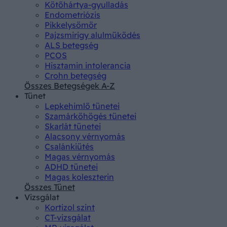
Kötőhártya-gyulladás
Endometriózis
Pikkelysömör
Pajzsmirigy alulműködés
ALS betegség
PCOS
Hisztamin intolerancia
Crohn betegség
Összes Betegségek A-Z
Tünet
Lepkehimlő tünetei
Szamárköhögés tünetei
Skarlát tünetei
Alacsony vérnyomás
Csalánkiütés
Magas vérnyomás
ADHD tünetei
Magas koleszterin
Összes Tünet
Vizsgálat
Kortizol szint
CT-vizsgálat