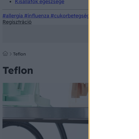
Kisállatok egészsége
#allergia
#influenza
#cukorbetegség
#orvosmeteorológi
Regisztráció
Teflon
Teflon