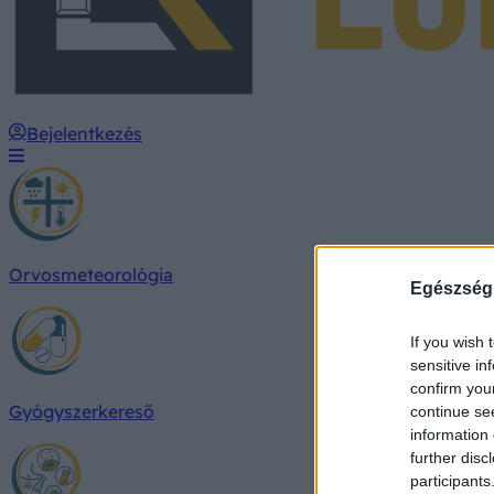
Bejelentkezés
Orvosmeteorológia
Egészség
If you wish 
sensitive in
confirm you
Gyógyszerkereső
continue se
information 
further disc
participants