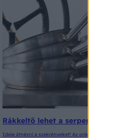
Rákkeltő lehet a serpenyője? Az onk
Ideje átnézni a szekrényeket! Az onkológusok szerint az 