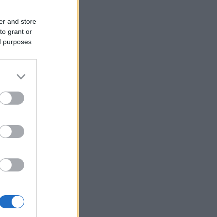
er and store
to grant or
ed purposes