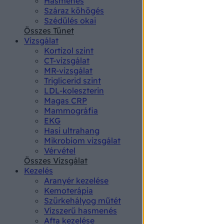
Hasmenés
authenti
Száraz köhögés
Szédülés okai
Összes Tünet
Vizsgálat
Kortizol szint
CT-vizsgálat
MR-vizsgálat
Triglicerid szint
LDL-koleszterin
Magas CRP
Mammográfia
EKG
Hasi ultrahang
Mikrobiom vizsgálat
Vérvétel
Összes Vizsgálat
Kezelés
Aranyér kezelése
Kemoterápia
Szürkehályog műtét
Vízszerű hasmenés
Afta kezelése