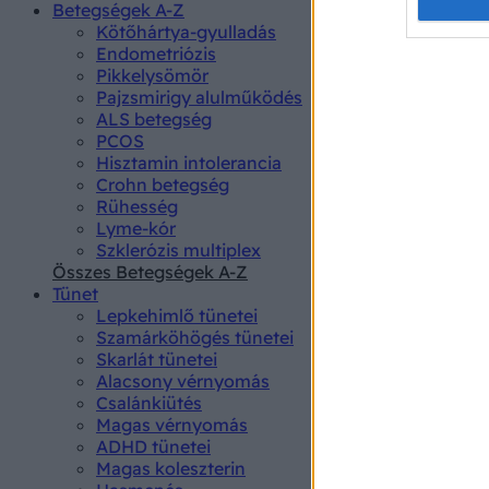
Opted 
Betegségek A-Z
Kötőhártya-gyulladás
Endometriózis
Google 
Pikkelysömör
Pajzsmirigy alulműködés
I want t
ALS betegség
web or d
PCOS
Hisztamin intolerancia
I want t
Crohn betegség
purpose
Rühesség
Lyme-kór
I want 
Szklerózis multiplex
Összes Betegségek A-Z
I want t
Tünet
web or d
Lepkehimlő tünetei
Szamárköhögés tünetei
I want t
Skarlát tünetei
or app.
Alacsony vérnyomás
Csalánkiütés
I want t
Magas vérnyomás
ADHD tünetei
Magas koleszterin
I want t