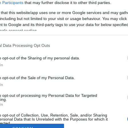
Participants
that may further disclose it to other third parties.
 that this website/app uses one or more Google services and may gath
including but not limited to your visit or usage behaviour. You may click 
 to Google and its third-party tags to use your data for below specifi
ogle consent section.
l Data Processing Opt Outs
o opt-out of the Sharing of my personal data.
In
o opt-out of the Sale of my Personal Data.
In
to opt-out of processing my Personal Data for Targeted
ing.
In
o opt-out of Collection, Use, Retention, Sale, and/or Sharing
ersonal Data that Is Unrelated with the Purposes for which it
lected.