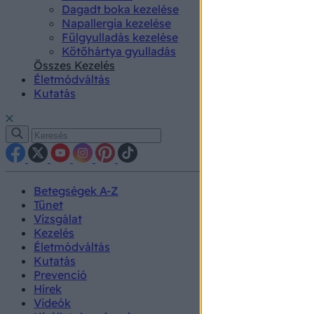
Dagadt boka kezelése
Napallergia kezelése
Fülgyulladás kezelése
Kötőhártya gyulladás
Összes Kezelés
Életmódváltás
Kutatás
Betegségek A-Z
Tünet
Vizsgálat
Kezelés
Életmódváltás
Kutatás
Prevenció
Hírek
Videók