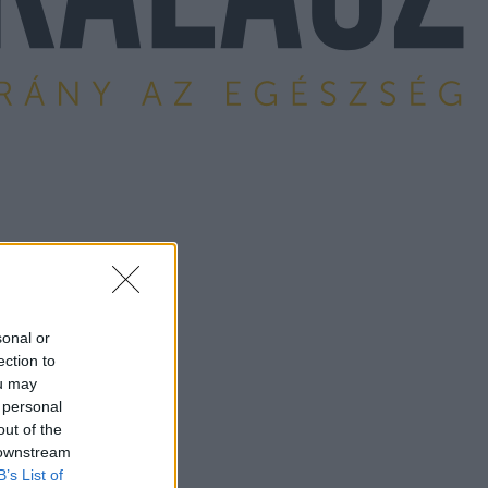
sonal or
ection to
ou may
 personal
out of the
 downstream
B’s List of