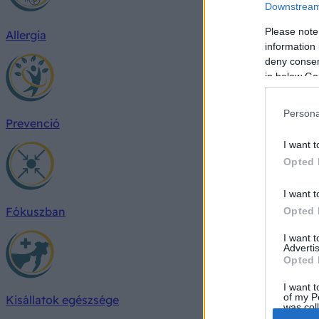
Downstream 
Please note
Allergia
information 
deny consent
in below Go
Persona
Prevenció
I want t
Opted 
I want t
Fókuszban
Opted 
I want 
Advertis
Opted 
I want t
of my P
Kisállatok egészsége
was col