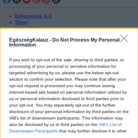
Betegségek A-Z
Tünet
Vizsgálat
Kezelés
EgészségKalauz -
Do Not Process My Personal
Életmódváltás
Information
Kutatás
Prevenció
Hírek
If you wish to opt-out of the sale, sharing to third parties, or
Videók
processing of your personal or sensitive information for
Kisállatok egészsége
targeted advertising by us, please use the below opt-out
section to confirm your selection. Please note that after your
#allergia
#influenza
#cukorbetegség
opt-out request is processed you may continue seeing
#orvosmeteorológia
#vérnyomás
#stroke
#rákbetegség
interest-based ads based on personal information utilized by
#pajzsmirigy
#reflux
#ekcéma
#herpesz
us or personal information disclosed to third parties prior to
Regisztráció
your opt-out. You may separately opt-out of the further
disclosure of your personal information by third parties on the
IAB’s list of downstream participants. This information may
also be disclosed by us to third parties on the
IAB’s List of
Downstream Participants
that may further disclose it to other
Tetvesség
third parties.