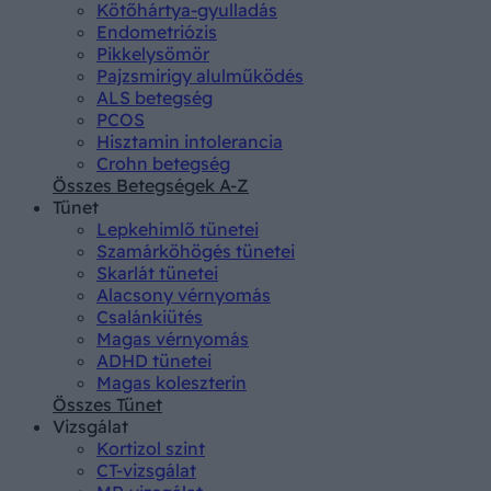
Kötőhártya-gyulladás
Endometriózis
Pikkelysömör
Pajzsmirigy alulműködés
ALS betegség
PCOS
Hisztamin intolerancia
Crohn betegség
Összes Betegségek A-Z
Tünet
Lepkehimlő tünetei
Szamárköhögés tünetei
Skarlát tünetei
Alacsony vérnyomás
Csalánkiütés
Magas vérnyomás
ADHD tünetei
Magas koleszterin
Összes Tünet
Vizsgálat
Kortizol szint
CT-vizsgálat