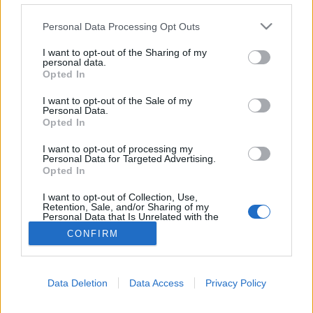
Tetvesség
Please note that this website/app uses one or more Google
Personal Data Processing Opt Outs
services and may gather and store information including but
not limited to your visit or usage behaviour. You may click to
I want to opt-out of the Sharing of my
personal data.
grant or deny consent to Google and its third-party tags to
Opted In
use your data for below specified purposes in below Google
consent section.
I want to opt-out of the Sale of my
Personal Data.
Opted In
I want to opt-out of processing my
Personal Data for Targeted Advertising.
Opted In
I want to opt-out of Collection, Use,
Retention, Sale, and/or Sharing of my
Personal Data that Is Unrelated with the
Purposes for which it was collected.
CONFIRM
Opted Out
Google consents
Data Deletion
Data Access
Privacy Policy
I want to allow Google to enable storage
related to advertising like cookies on web or