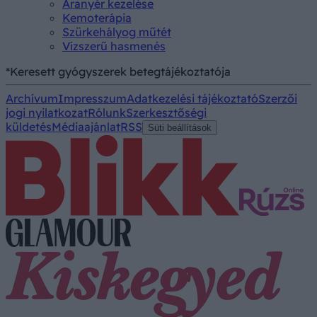
Aranyér kezelése
Kemoterápia
Szürkehályog műtét
Vízszerű hasmenés
*Keresett gyógyszerek betegtájékoztatója
Archívum
Impresszum
Adatkezelési tájékoztató
Szerzői
jogi nyilatkozat
Rólunk
Szerkesztőségi
küldetés
Médiaajánlat
RSS
Süti beállítások