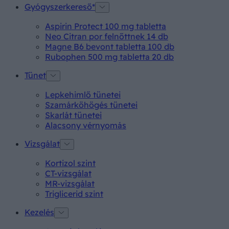
Gyógyszerkereső*
Aspirin Protect 100 mg tabletta
Neo Citran por felnőttnek 14 db
Magne B6 bevont tabletta 100 db
Rubophen 500 mg tabletta 20 db
Tünet
Lepkehimlő tünetei
Szamárköhögés tünetei
Skarlát tünetei
Alacsony vérnyomás
Vizsgálat
Kortizol szint
CT-vizsgálat
MR-vizsgálat
Triglicerid szint
Kezelés