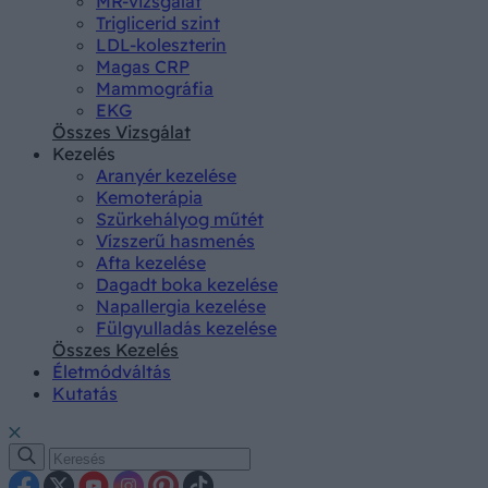
MR-vizsgálat
Triglicerid szint
LDL-koleszterin
Magas CRP
Mammográfia
EKG
Összes Vizsgálat
Kezelés
Aranyér kezelése
Kemoterápia
Szürkehályog műtét
Vízszerű hasmenés
Afta kezelése
Dagadt boka kezelése
Napallergia kezelése
Fülgyulladás kezelése
Összes Kezelés
Életmódváltás
Kutatás