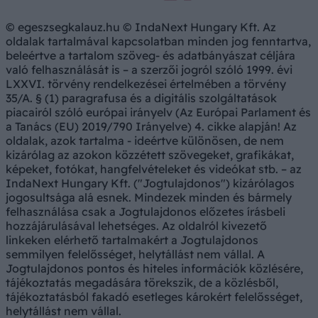
© egeszsegkalauz.hu © IndaNext Hungary Kft. Az
oldalak tartalmával kapcsolatban minden jog fenntartva,
beleértve a tartalom szöveg- és adatbányászat céljára
való felhasználását is – a szerzői jogról szóló 1999. évi
LXXVI. törvény rendelkezései értelmében a törvény
35/A. § (1) paragrafusa és a digitális szolgáltatások
piacairól szóló európai irányelv (Az Európai Parlament és
a Tanács (EU) 2019/790 Irányelve) 4. cikke alapján! Az
oldalak, azok tartalma - ideértve különösen, de nem
kizárólag az azokon közzétett szövegeket, grafikákat,
képeket, fotókat, hangfelvételeket és videókat stb. – az
IndaNext Hungary Kft. ("Jogtulajdonos") kizárólagos
jogosultsága alá esnek. Mindezek minden és bármely
felhasználása csak a Jogtulajdonos előzetes írásbeli
hozzájárulásával lehetséges. Az oldalról kivezető
linkeken elérhető tartalmakért a Jogtulajdonos
semmilyen felelősséget, helytállást nem vállal. A
Jogtulajdonos pontos és hiteles információk közlésére,
tájékoztatás megadására törekszik, de a közlésből,
tájékoztatásból fakadó esetleges károkért felelősséget,
helytállást nem vállal.