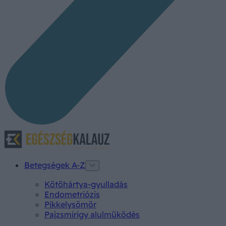
Betegségek A-Z
Kötőhártya-gyulladás
Endometriózis
Pikkelysömör
Pajzsmirigy alulműködés