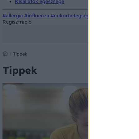
Kisállatok egészsége
#allergia
#influenza
#cukorbetegség
#orvosmeteorológi
Regisztráció
Tippek
Tippek