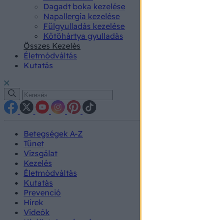
Dagadt boka kezelése
Napallergia kezelése
Fülgyulladás kezelése
Kötőhártya gyulladás
Összes Kezelés
Életmódváltás
Kutatás
Betegségek A-Z
Tünet
Vizsgálat
Kezelés
Életmódváltás
Kutatás
Prevenció
Hírek
Videók