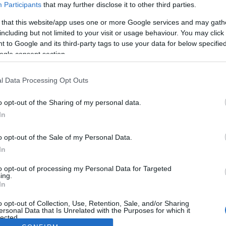
Participants
that may further disclose it to other third parties.
 that this website/app uses one or more Google services and may gath
including but not limited to your visit or usage behaviour. You may click 
 to Google and its third-party tags to use your data for below specifi
ogle consent section.
l Data Processing Opt Outs
o opt-out of the Sharing of my personal data.
In
o opt-out of the Sale of my Personal Data.
In
to opt-out of processing my Personal Data for Targeted
ing.
In
o opt-out of Collection, Use, Retention, Sale, and/or Sharing
ersonal Data that Is Unrelated with the Purposes for which it
lected.