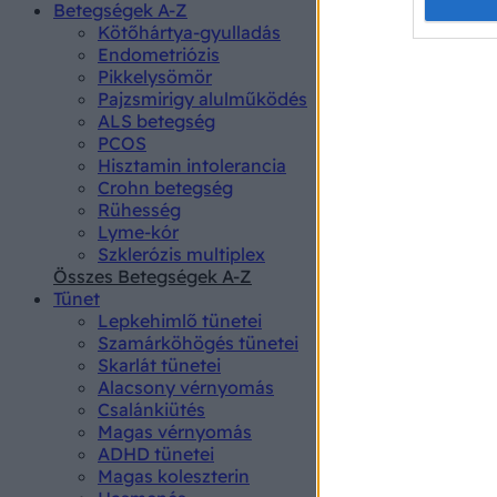
Opted 
Betegségek A-Z
Kötőhártya-gyulladás
Endometriózis
Google 
Pikkelysömör
Pajzsmirigy alulműködés
I want t
ALS betegség
web or d
PCOS
Hisztamin intolerancia
I want t
Crohn betegség
purpose
Rühesség
Lyme-kór
I want 
Szklerózis multiplex
Összes Betegségek A-Z
I want t
Tünet
web or d
Lepkehimlő tünetei
Szamárköhögés tünetei
I want t
Skarlát tünetei
or app.
Alacsony vérnyomás
Csalánkiütés
I want t
Magas vérnyomás
ADHD tünetei
Magas koleszterin
I want t