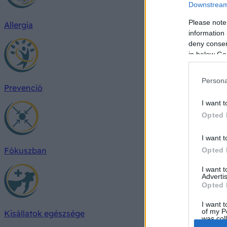
Downstream 
Please note
Allergia
information 
deny consent
in below Go
Persona
Prevenció
I want t
Opted 
I want t
Fókuszban
Opted 
I want 
Advertis
Opted 
I want t
of my P
Kisállatok egészsége
was col