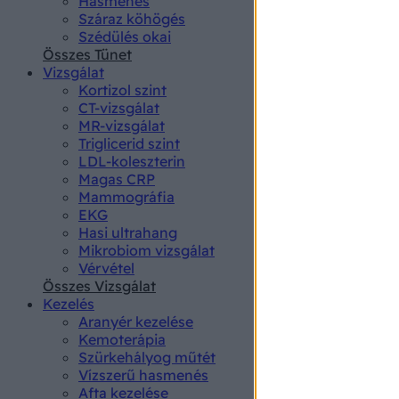
Hasmenés
authenti
Száraz köhögés
Szédülés okai
Összes Tünet
Vizsgálat
Kortizol szint
CT-vizsgálat
MR-vizsgálat
Triglicerid szint
LDL-koleszterin
Magas CRP
Mammográfia
EKG
Hasi ultrahang
Mikrobiom vizsgálat
Vérvétel
Összes Vizsgálat
Kezelés
Aranyér kezelése
Kemoterápia
Szürkehályog műtét
Vízszerű hasmenés
Afta kezelése