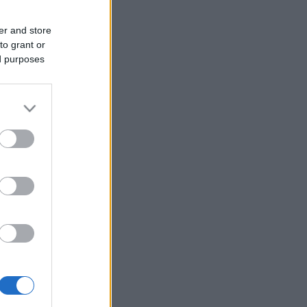
er and store
to grant or
ed purposes