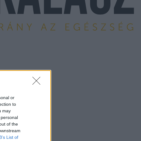
sonal or
ection to
ou may
 personal
out of the
 downstream
B’s List of