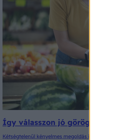
Így válasszon jó görögdinnyét: a sza
Kétségtelenül kényelmes megoldás ilyen dinnyét venni, á