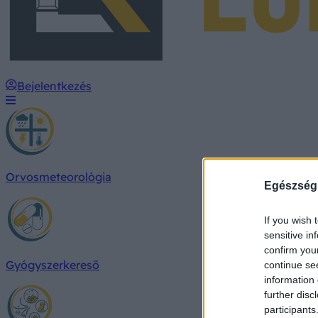
Bejelentkezés
Orvosmeteorológia
Egészség
If you wish 
sensitive in
confirm you
Gyógyszerkereső
continue se
information 
further disc
participants