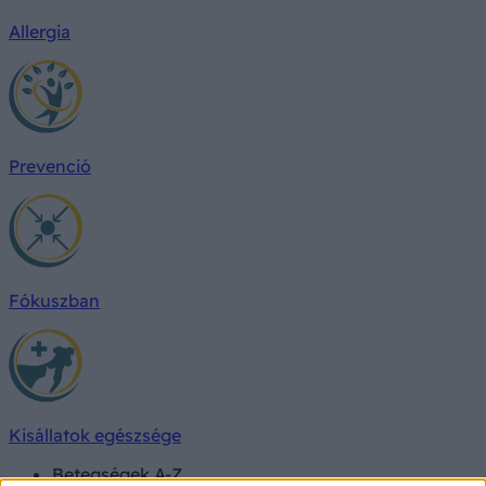
Allergia
Prevenció
Fókuszban
Kisállatok egészsége
Betegségek A-Z