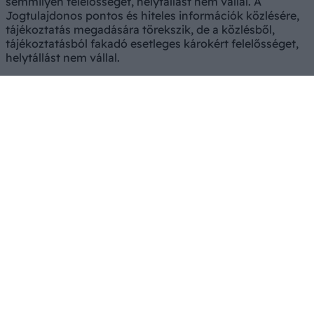
semmilyen felelősséget, helytállást nem vállal. A
Jogtulajdonos pontos és hiteles információk közlésére,
tájékoztatás megadására törekszik, de a közlésből,
tájékoztatásból fakadó esetleges károkért felelősséget,
helytállást nem vállal.