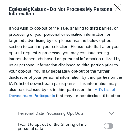
Kötőhártya-gyulladás
Endometriózis
EgészségKalauz -
Do Not Process My Personal
Pikkelysömör
Information
Pajzsmirigy alulműködés
ALS betegség
If you wish to opt-out of the sale, sharing to third parties, or
PCOS
processing of your personal or sensitive information for
Hisztamin intolerancia
targeted advertising by us, please use the below opt-out
Crohn betegség
section to confirm your selection. Please note that after your
Összes Betegségek A-Z
opt-out request is processed you may continue seeing
Tünet
interest-based ads based on personal information utilized by
Lepkehimlő tünetei
us or personal information disclosed to third parties prior to
Szamárköhögés tünetei
your opt-out. You may separately opt-out of the further
Skarlát tünetei
disclosure of your personal information by third parties on the
Alacsony vérnyomás
IAB’s list of downstream participants. This information may
Csalánkiütés
also be disclosed by us to third parties on the
IAB’s List of
Magas vérnyomás
ADHD tünetei
Downstream Participants
that may further disclose it to other
Magas koleszterin
third parties.
Összes Tünet
Please note that this website/app uses one or more Google
Vizsgálat
Personal Data Processing Opt Outs
services and may gather and store information including but
Kortizol szint
not limited to your visit or usage behaviour. You may click to
I want to opt-out of the Sharing of my
CT-vizsgálat
personal data.
grant or deny consent to Google and its third-party tags to