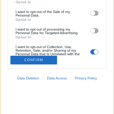
MR-vizsgálat
Opted In
Triglicerid szint
use your data for below specified purposes in below Google
LDL-koleszterin
consent section.
I want to opt-out of the Sale of my
Magas CRP
Personal Data.
Opted In
Mammográfia
EKG
I want to opt-out of processing my
Összes Vizsgálat
Personal Data for Targeted Advertising.
Kezelés
Opted In
Aranyér kezelése
Kemoterápia
I want to opt-out of Collection, Use,
Retention, Sale, and/or Sharing of my
Szürkehályog műtét
Personal Data that Is Unrelated with the
Vízszerű hasmenés
Purposes for which it was collected.
CONFIRM
Afta kezelése
Opted Out
Dagadt boka kezelése
Napallergia kezelése
Google consents
Fülgyulladás kezelése
Data Deletion
Data Access
Privacy Policy
Összes Kezelés
I want to allow Google to enable storage
Életmódváltás
related to advertising like cookies on web or
Kutatás
device identifiers in apps.
I want to allow my user data to be sent to
Google for online advertising purposes.