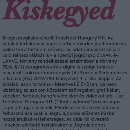
© egeszsegkalauz.hu © IndaNext Hungary Kft. Az
oldalak tartalmával kapcsolatban minden jog fenntartva,
beleértve a tartalom szöveg- és adatbányászat céljára
való felhasználását is – a szerzői jogról szóló 1999. évi
LXXVI. törvény rendelkezései értelmében a törvény
35/A. § (1) paragrafusa és a digitális szolgáltatások
piacairól szóló európai irányelv (Az Európai Parlament és
a Tanács (EU) 2019/790 Irányelve) 4. cikke alapján! Az
oldalak, azok tartalma - ideértve különösen, de nem
kizárólag az azokon közzétett szövegeket, grafikákat,
képeket, fotókat, hangfelvételeket és videókat stb. – az
IndaNext Hungary Kft. ("Jogtulajdonos") kizárólagos
jogosultsága alá esnek. Mindezek minden és bármely
felhasználása csak a Jogtulajdonos előzetes írásbeli
hozzájárulásával lehetséges. Az oldalról kivezető
linkeken elérhető tartalmakért a Jogtulajdonos