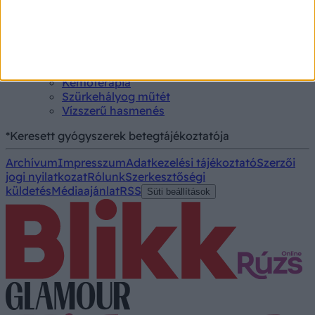
MR-vizsgálat
Triglicerid szint
Kezelés
Aranyér kezelése
Kemoterápia
Szürkehályog műtét
Vízszerű hasmenés
*Keresett gyógyszerek betegtájékoztatója
Archívum
Impresszum
Adatkezelési tájékoztató
Szerzői
jogi nyilatkozat
Rólunk
Szerkesztőségi
küldetés
Médiaajánlat
RSS
Süti beállítások