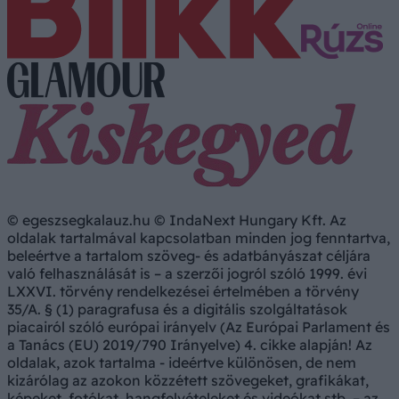
© egeszsegkalauz.hu © IndaNext Hungary Kft. Az
oldalak tartalmával kapcsolatban minden jog fenntartva,
beleértve a tartalom szöveg- és adatbányászat céljára
való felhasználását is – a szerzői jogról szóló 1999. évi
LXXVI. törvény rendelkezései értelmében a törvény
35/A. § (1) paragrafusa és a digitális szolgáltatások
piacairól szóló európai irányelv (Az Európai Parlament és
a Tanács (EU) 2019/790 Irányelve) 4. cikke alapján! Az
oldalak, azok tartalma - ideértve különösen, de nem
kizárólag az azokon közzétett szövegeket, grafikákat,
képeket, fotókat, hangfelvételeket és videókat stb. – az