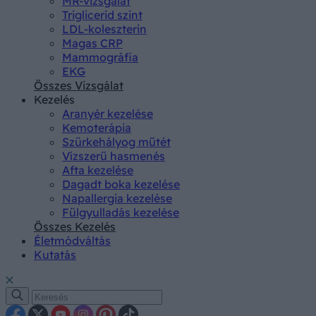
MR-vizsgálat
Triglicerid szint
LDL-koleszterin
Magas CRP
Mammográfia
EKG
Összes Vizsgálat
Kezelés
Aranyér kezelése
Kemoterápia
Szürkehályog műtét
Vízszerű hasmenés
Afta kezelése
Dagadt boka kezelése
Napallergia kezelése
Fülgyulladás kezelése
Összes Kezelés
Életmódváltás
Kutatás