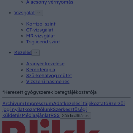
Alacsony vérnyomás
Vizsgálat
Kortizol szint
CT-vizsgálat
MR-vizsgálat
Triglicerid szint
Kezelés
Aranyér kezelése
Kemoterápia
Szürkehályog műtét
Vízszerű hasmenés
*Keresett gyógyszerek betegtájékoztatója
Archívum
Impresszum
Adatkezelési tájékoztató
Szerzői
jogi nyilatkozat
Rólunk
Szerkesztőségi
küldetés
Médiaajánlat
RSS
Süti beállítások