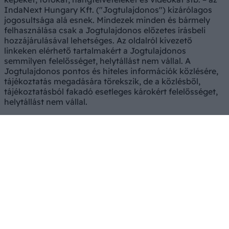
IndaNext Hungary Kft. ("Jogtulajdonos") kizárólagos
jogosultsága alá esnek. Mindezek minden és bármely
felhasználása csak a Jogtulajdonos előzetes írásbeli
hozzájárulásával lehetséges. Az oldalról kivezető
linkeken elérhető tartalmakért a Jogtulajdonos
semmilyen felelősséget, helytállást nem vállal. A
Jogtulajdonos pontos és hiteles információk közlésére,
tájékoztatás megadására törekszik, de a közlésből,
tájékoztatásból fakadó esetleges károkért felelősséget,
helytállást nem vállal.