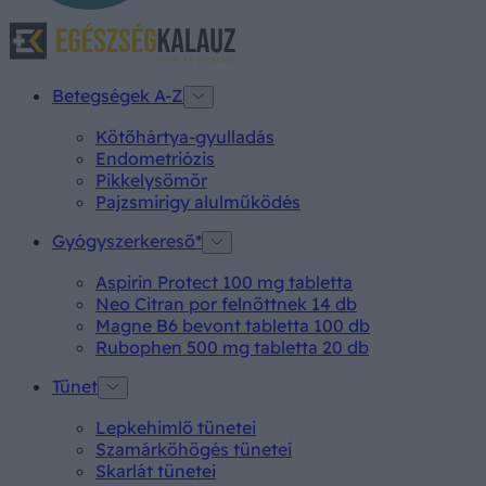
Betegségek A-Z
Kötőhártya-gyulladás
Endometriózis
Pikkelysömör
Pajzsmirigy alulműködés
Gyógyszerkereső*
Aspirin Protect 100 mg tabletta
Neo Citran por felnőttnek 14 db
Magne B6 bevont tabletta 100 db
Rubophen 500 mg tabletta 20 db
Tünet
Lepkehimlő tünetei
Szamárköhögés tünetei
Skarlát tünetei