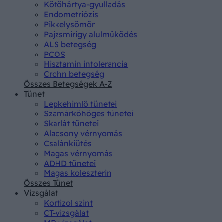
Kötőhártya-gyulladás
Endometriózis
Pikkelysömör
Pajzsmirigy alulműködés
ALS betegség
PCOS
Hisztamin intolerancia
Crohn betegség
Összes Betegségek A-Z
Tünet
Lepkehimlő tünetei
Szamárköhögés tünetei
Skarlát tünetei
Alacsony vérnyomás
Csalánkiütés
Magas vérnyomás
ADHD tünetei
Magas koleszterin
Összes Tünet
Vizsgálat
Kortizol szint
CT-vizsgálat