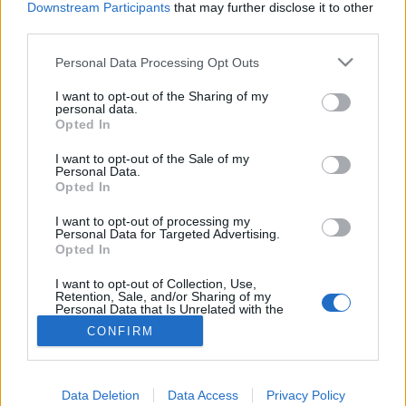
Downstream Participants
that may further disclose it to other
third parties.
Túladagolás
Please note that this website/app uses one or more Google
Personal Data Processing Opt Outs
services and may gather and store information including but
not limited to your visit or usage behaviour. You may click to
I want to opt-out of the Sharing of my
personal data.
grant or deny consent to Google and its third-party tags to
Opted In
use your data for below specified purposes in below Google
consent section.
I want to opt-out of the Sale of my
Personal Data.
Opted In
I want to opt-out of processing my
Personal Data for Targeted Advertising.
Opted In
I want to opt-out of Collection, Use,
Retention, Sale, and/or Sharing of my
Personal Data that Is Unrelated with the
Purposes for which it was collected.
CONFIRM
Opted Out
Google consents
Data Deletion
Data Access
Privacy Policy