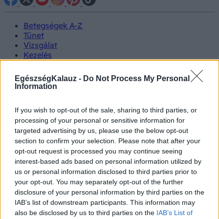
Betegségek A-Z
Tünet
Vizsgálat
Kezelés
Életmódváltás
Kutatás
EgészségKalauz -
Do Not Process My Personal
Prevenció
Information
Hírek
Videók
If you wish to opt-out of the sale, sharing to third parties, or
Kisállatok egészsége
processing of your personal or sensitive information for
targeted advertising by us, please use the below opt-out
#allergia
#influenza
#cukorbetegség
section to confirm your selection. Please note that after your
#orvosmeteorológia
#vérnyomás
#stroke
#rákbetegség
opt-out request is processed you may continue seeing
#pajzsmirigy
#reflux
#ekcéma
#herpesz
interest-based ads based on personal information utilized by
Regisztráció
us or personal information disclosed to third parties prior to
your opt-out. You may separately opt-out of the further
disclosure of your personal information by third parties on the
IAB’s list of downstream participants. This information may
also be disclosed by us to third parties on the
IAB’s List of
Túladagolás