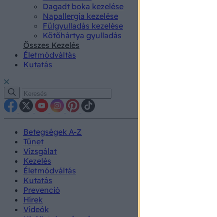
Dagadt boka kezelése
Napallergia kezelése
Fülgyulladás kezelése
Kötőhártya gyulladás
Összes Kezelés
Életmódváltás
Kutatás
Betegségek A-Z
Tünet
Vizsgálat
Kezelés
Életmódváltás
Kutatás
Prevenció
Hírek
Videók