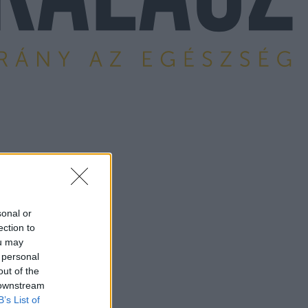
sonal or
ection to
ou may
 personal
out of the
 downstream
B’s List of