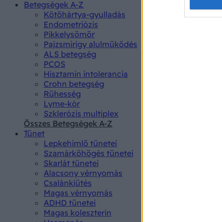
Opted 
Betegségek A-Z
Kötőhártya-gyulladás
Endometriózis
Google 
Pikkelysömör
Pajzsmirigy alulműködés
I want t
ALS betegség
web or d
PCOS
Hisztamin intolerancia
I want t
Crohn betegség
purpose
Rühesség
Lyme-kór
I want 
Szklerózis multiplex
Összes Betegségek A-Z
I want t
Tünet
web or d
Lepkehimlő tünetei
Szamárköhögés tünetei
I want t
Skarlát tünetei
or app.
Alacsony vérnyomás
Csalánkiütés
I want t
Magas vérnyomás
ADHD tünetei
Magas koleszterin
I want t