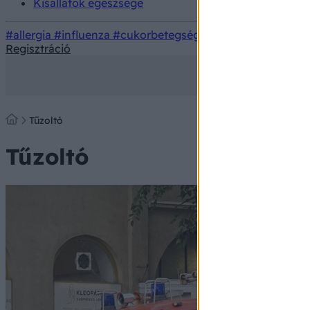
Kisállatok egészsége
#allergia
#influenza
#cukorbetegség
#orvosmeteorológi
Regisztráció
Tűzoltó
Tűzoltó