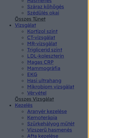
Hasmenés
authenti
Száraz köhögés
Szédülés okai
Összes Tünet
Vizsgálat
Kortizol szint
CT-vizsgálat
MR-vizsgálat
Triglicerid szint
LDL-koleszterin
Magas CRP
Mammográfia
EKG
Hasi ultrahang
Mikrobiom vizsgálat
Vérvétel
Összes Vizsgálat
Kezelés
Aranyér kezelése
Kemoterápia
Szürkehályog műtét
Vízszerű hasmenés
Afta kezelése