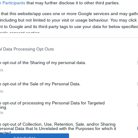
Participants
that may further disclose it to other third parties.
 that this website/app uses one or more Google services and may gath
including but not limited to your visit or usage behaviour. You may click 
 to Google and its third-party tags to use your data for below specifi
ogle consent section.
l Data Processing Opt Outs
o opt-out of the Sharing of my personal data.
In
o opt-out of the Sale of my Personal Data.
In
to opt-out of processing my Personal Data for Targeted
ing.
In
o opt-out of Collection, Use, Retention, Sale, and/or Sharing
ersonal Data that Is Unrelated with the Purposes for which it
lected.