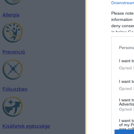
Downstream 
Please note
Allergia
information 
deny consent
in below Go
Persona
Prevenció
I want t
Opted 
I want t
Fókuszban
Opted 
I want 
Advertis
Opted 
I want t
of my P
Kisállatok egészsége
was col