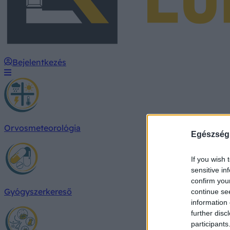
Bejelentkezés
Orvosmeteorológia
Egészség
If you wish 
sensitive in
confirm you
Gyógyszerkereső
continue se
information 
further disc
participants