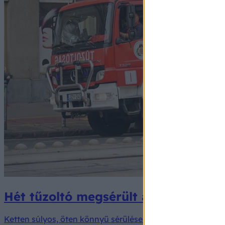
Hét tűzoltó megsérült a viharkárok
Ketten súlyos, öten könnyű sérüléseket szenvedtek. Az egy