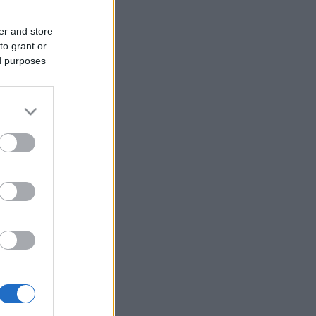
er and store
to grant or
ed purposes