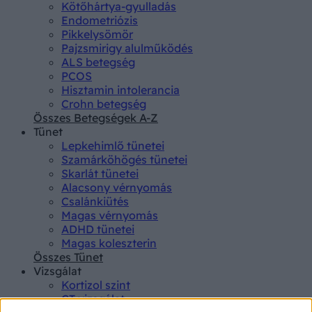
Kötőhártya-gyulladás
Endometriózis
Pikkelysömör
Pajzsmirigy alulműködés
ALS betegség
PCOS
Hisztamin intolerancia
Crohn betegség
Összes Betegségek A-Z
Tünet
Lepkehimlő tünetei
Szamárköhögés tünetei
Skarlát tünetei
Alacsony vérnyomás
Csalánkiütés
Magas vérnyomás
ADHD tünetei
Magas koleszterin
Összes Tünet
Vizsgálat
Kortizol szint
CT-vizsgálat