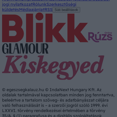
jogi nyilatkozat
Rólunk
Szerkesztőségi
küldetés
Médiaajánlat
RSS
Süti beállítások
© egeszsegkalauz.hu © IndaNext Hungary Kft. Az
oldalak tartalmával kapcsolatban minden jog fenntartva,
beleértve a tartalom szöveg- és adatbányászat céljára
való felhasználását is – a szerzői jogról szóló 1999. évi
LXXVI. törvény rendelkezései értelmében a törvény
35/A. § (1) paragrafusa és a digitális szolgáltatások