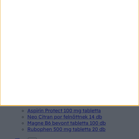
Betegségek A-Z
Kötőhártya-gyulladás
Endometriózis
Pikkelysömör
Pajzsmirigy alulműködés
Gyógyszerkereső*
Aspirin Protect 100 mg tabletta
Neo Citran por felnőttnek 14 db
Magne B6 bevont tabletta 100 db
Rubophen 500 mg tabletta 20 db