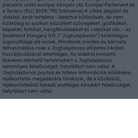
piacairól szóló európai irányelv (Az Európai Parlament és
a Tanács (EU) 2019/790 Irányelve) 4. cikke alapján! Az
oldalak, azok tartalma - ideértve különösen, de nem
kizárólag az azokon közzétett szövegeket, grafikákat,
képeket, fotókat, hangfelvételeket és videókat stb. – az
IndaNext Hungary Kft. ("Jogtulajdonos") kizárólagos
jogosultsága alá esnek. Mindezek minden és bármely
felhasználása csak a Jogtulajdonos előzetes írásbeli
hozzájárulásával lehetséges. Az oldalról kivezető
linkeken elérhető tartalmakért a Jogtulajdonos
semmilyen felelősséget, helytállást nem vállal. A
Jogtulajdonos pontos és hiteles információk közlésére,
tájékoztatás megadására törekszik, de a közlésből,
tájékoztatásból fakadó esetleges károkért felelősséget,
helytállást nem vállal.