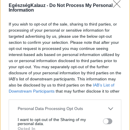
MR-vizsgálat
EgészségKalauz -
Do Not Process My Personal
Triglicerid szint
Information
LDL-koleszterin
Magas CRP
Mammográfia
If you wish to opt-out of the sale, sharing to third parties, or
EKG
processing of your personal or sensitive information for
Összes Vizsgálat
targeted advertising by us, please use the below opt-out
Kezelés
section to confirm your selection. Please note that after your
Aranyér kezelése
opt-out request is processed you may continue seeing
Kemoterápia
interest-based ads based on personal information utilized by
Szürkehályog műtét
us or personal information disclosed to third parties prior to
Vízszerű hasmenés
your opt-out. You may separately opt-out of the further
Afta kezelése
disclosure of your personal information by third parties on the
Dagadt boka kezelése
IAB’s list of downstream participants. This information may
Napallergia kezelése
also be disclosed by us to third parties on the
IAB’s List of
Fülgyulladás kezelése
Downstream Participants
that may further disclose it to other
Összes Kezelés
third parties.
Életmódváltás
Kutatás
Please note that this website/app uses one or more Google
Personal Data Processing Opt Outs
services and may gather and store information including but
not limited to your visit or usage behaviour. You may click to
I want to opt-out of the Sharing of my
personal data.
grant or deny consent to Google and its third-party tags to
Opted In