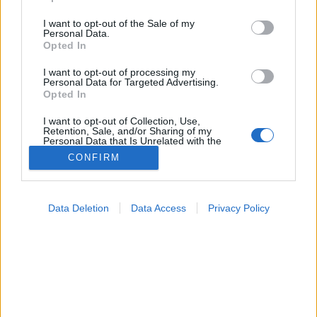
use your data for below specified purposes in below Google
consent section.
I want to opt-out of the Sale of my
Personal Data.
Betegségek A-Z
Opted In
Tünet
Vizsgálat
I want to opt-out of processing my
Kezelés
Personal Data for Targeted Advertising.
Életmódváltás
Opted In
Kutatás
Prevenció
I want to opt-out of Collection, Use,
Retention, Sale, and/or Sharing of my
Hírek
Personal Data that Is Unrelated with the
Videók
Purposes for which it was collected.
CONFIRM
Kisállatok egészsége
Opted Out
Google consents
#allergia
#influenza
#cukorbetegség
Data Deletion
Data Access
Privacy Policy
#orvosmeteorológia
#vérnyomás
#stroke
#rákbetegség
I want to allow Google to enable storage
#pajzsmirigy
#reflux
#ekcéma
#herpesz
related to advertising like cookies on web or
Regisztráció
device identifiers in apps.
I want to allow my user data to be sent to
Google for online advertising purposes.
Újranyitás