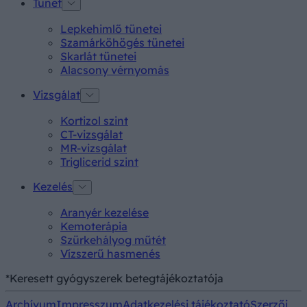
Tünet
Lepkehimlő tünetei
Szamárköhögés tünetei
Skarlát tünetei
Alacsony vérnyomás
Vizsgálat
Kortizol szint
CT-vizsgálat
MR-vizsgálat
Triglicerid szint
Kezelés
Aranyér kezelése
Kemoterápia
Szürkehályog műtét
Vízszerű hasmenés
*Keresett gyógyszerek betegtájékoztatója
Archívum
Impresszum
Adatkezelési tájékoztató
Szerzői