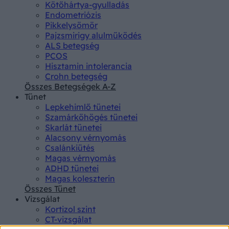
Kötőhártya-gyulladás
Endometriózis
Pikkelysömör
Pajzsmirigy alulműködés
ALS betegség
PCOS
Hisztamin intolerancia
Crohn betegség
Összes Betegségek A-Z
Tünet
Lepkehimlő tünetei
Szamárköhögés tünetei
Skarlát tünetei
Alacsony vérnyomás
Csalánkiütés
Magas vérnyomás
ADHD tünetei
Magas koleszterin
Összes Tünet
Vizsgálat
Kortizol szint
CT-vizsgálat