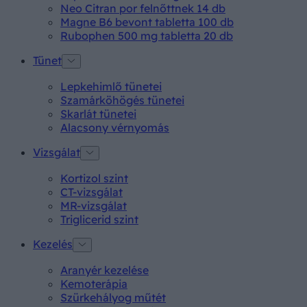
Neo Citran por felnőttnek 14 db
Magne B6 bevont tabletta 100 db
Rubophen 500 mg tabletta 20 db
Tünet
Lepkehimlő tünetei
Szamárköhögés tünetei
Skarlát tünetei
Alacsony vérnyomás
Vizsgálat
Kortizol szint
CT-vizsgálat
MR-vizsgálat
Triglicerid szint
Kezelés
Aranyér kezelése
Kemoterápia
Szürkehályog műtét