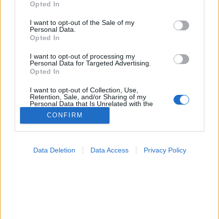
Opted In
use your data for below specified purposes in below Google
consent section.
I want to opt-out of the Sale of my
Betegségek A-Z
Personal Data.
Tünet
Opted In
Vizsgálat
Kezelés
I want to opt-out of processing my
Personal Data for Targeted Advertising.
Életmódváltás
Opted In
Kutatás
Prevenció
I want to opt-out of Collection, Use,
Hírek
Retention, Sale, and/or Sharing of my
Videók
Personal Data that Is Unrelated with the
Purposes for which it was collected.
Kisállatok egészsége
CONFIRM
Opted Out
#allergia
#influenza
#cukorbetegség
Google consents
#orvosmeteorológia
#vérnyomás
#stroke
#rákbetegség
Data Deletion
Data Access
Privacy Policy
#pajzsmirigy
#reflux
#ekcéma
#herpesz
I want to allow Google to enable storage
Regisztráció
related to advertising like cookies on web or
device identifiers in apps.
I want to allow my user data to be sent to
Google for online advertising purposes.
Urológia