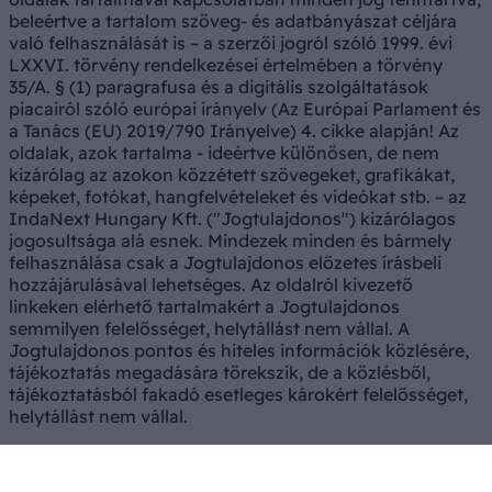
beleértve a tartalom szöveg- és adatbányászat céljára
való felhasználását is – a szerzői jogról szóló 1999. évi
LXXVI. törvény rendelkezései értelmében a törvény
35/A. § (1) paragrafusa és a digitális szolgáltatások
piacairól szóló európai irányelv (Az Európai Parlament és
a Tanács (EU) 2019/790 Irányelve) 4. cikke alapján! Az
oldalak, azok tartalma - ideértve különösen, de nem
kizárólag az azokon közzétett szövegeket, grafikákat,
képeket, fotókat, hangfelvételeket és videókat stb. – az
IndaNext Hungary Kft. ("Jogtulajdonos") kizárólagos
jogosultsága alá esnek. Mindezek minden és bármely
felhasználása csak a Jogtulajdonos előzetes írásbeli
hozzájárulásával lehetséges. Az oldalról kivezető
linkeken elérhető tartalmakért a Jogtulajdonos
semmilyen felelősséget, helytállást nem vállal. A
Jogtulajdonos pontos és hiteles információk közlésére,
tájékoztatás megadására törekszik, de a közlésből,
tájékoztatásból fakadó esetleges károkért felelősséget,
helytállást nem vállal.