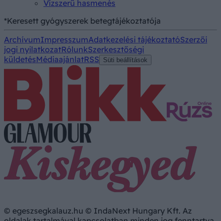
Vízszerű hasmenés
*Keresett gyógyszerek betegtájékoztatója
Archívum
Impresszum
Adatkezelési tájékoztató
Szerzői
jogi nyilatkozat
Rólunk
Szerkesztőségi
küldetés
Médiaajánlat
RSS
Süti beállítások
© egeszsegkalauz.hu © IndaNext Hungary Kft. Az
oldalak tartalmával kapcsolatban minden jog fenntartva,