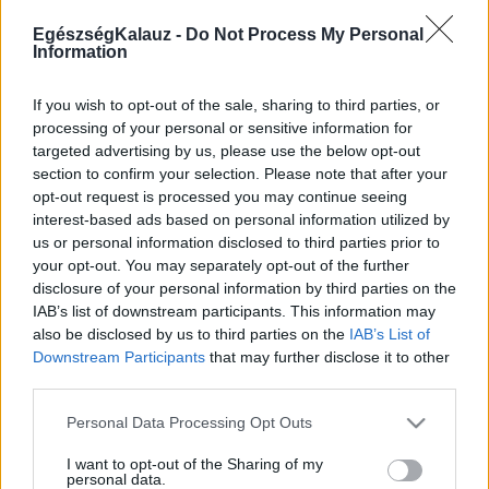
MR-vizsgálat
Triglicerid szint
EgészségKalauz -
Do Not Process My Personal
LDL-koleszterin
Information
Magas CRP
Mammográfia
If you wish to opt-out of the sale, sharing to third parties, or
EKG
processing of your personal or sensitive information for
Összes Vizsgálat
targeted advertising by us, please use the below opt-out
Kezelés
Aranyér kezelése
section to confirm your selection. Please note that after your
Kemoterápia
opt-out request is processed you may continue seeing
Szürkehályog műtét
interest-based ads based on personal information utilized by
Vízszerű hasmenés
us or personal information disclosed to third parties prior to
Afta kezelése
your opt-out. You may separately opt-out of the further
Dagadt boka kezelése
disclosure of your personal information by third parties on the
Napallergia kezelése
IAB’s list of downstream participants. This information may
Fülgyulladás kezelése
also be disclosed by us to third parties on the
IAB’s List of
Összes Kezelés
Downstream Participants
that may further disclose it to other
Életmódváltás
third parties.
Kutatás
Please note that this website/app uses one or more Google
Personal Data Processing Opt Outs
services and may gather and store information including but
not limited to your visit or usage behaviour. You may click to
I want to opt-out of the Sharing of my
personal data.
grant or deny consent to Google and its third-party tags to