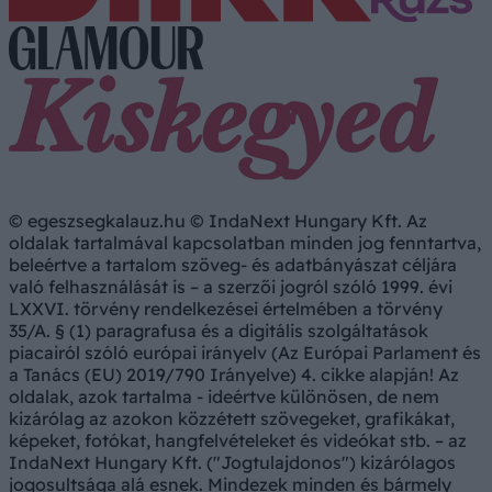
© egeszsegkalauz.hu © IndaNext Hungary Kft. Az
oldalak tartalmával kapcsolatban minden jog fenntartva,
beleértve a tartalom szöveg- és adatbányászat céljára
való felhasználását is – a szerzői jogról szóló 1999. évi
LXXVI. törvény rendelkezései értelmében a törvény
35/A. § (1) paragrafusa és a digitális szolgáltatások
piacairól szóló európai irányelv (Az Európai Parlament és
a Tanács (EU) 2019/790 Irányelve) 4. cikke alapján! Az
oldalak, azok tartalma - ideértve különösen, de nem
kizárólag az azokon közzétett szövegeket, grafikákat,
képeket, fotókat, hangfelvételeket és videókat stb. – az
IndaNext Hungary Kft. ("Jogtulajdonos") kizárólagos
jogosultsága alá esnek. Mindezek minden és bármely