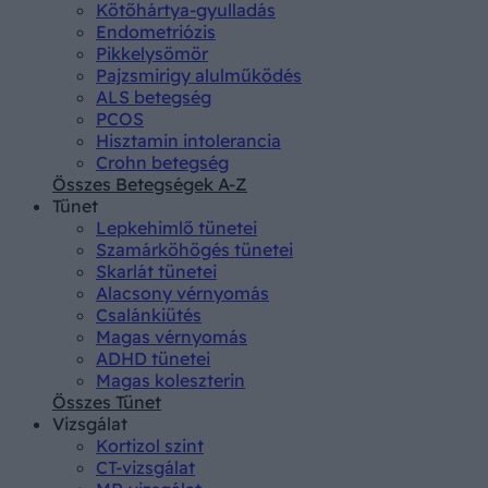
Kötőhártya-gyulladás
Endometriózis
Pikkelysömör
Pajzsmirigy alulműködés
ALS betegség
PCOS
Hisztamin intolerancia
Crohn betegség
Összes Betegségek A-Z
Tünet
Lepkehimlő tünetei
Szamárköhögés tünetei
Skarlát tünetei
Alacsony vérnyomás
Csalánkiütés
Magas vérnyomás
ADHD tünetei
Magas koleszterin
Összes Tünet
Vizsgálat
Kortizol szint
CT-vizsgálat