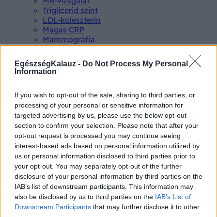
MR-vizsgálat
Triglicerid szint
LDL-koleszterin
Magas CRP
Mammográfia
EKG
Összes Vizsgálat
EgészségKalauz -
Do Not Process My Personal
Kezelés
Information
Aranyér kezelése
Kemoterápia
If you wish to opt-out of the sale, sharing to third parties, or
Szürkehályog műtét
processing of your personal or sensitive information for
Vízszerű hasmenés
targeted advertising by us, please use the below opt-out
Afta kezelése
Dagadt boka kezelése
section to confirm your selection. Please note that after your
Napallergia kezelése
opt-out request is processed you may continue seeing
Fülgyulladás kezelése
interest-based ads based on personal information utilized by
Összes Kezelés
us or personal information disclosed to third parties prior to
Életmódváltás
your opt-out. You may separately opt-out of the further
Kutatás
disclosure of your personal information by third parties on the
IAB’s list of downstream participants. This information may
also be disclosed by us to third parties on the
IAB’s List of
Downstream Participants
that may further disclose it to other