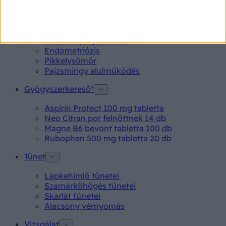
Betegségek A-Z
Kötőhártya-gyulladás
Endometriózis
Pikkelysömör
Pajzsmirigy alulműködés
Gyógyszerkereső*
Aspirin Protect 100 mg tabletta
Neo Citran por felnőttnek 14 db
Magne B6 bevont tabletta 100 db
Rubophen 500 mg tabletta 20 db
Tünet
Lepkehimlő tünetei
Szamárköhögés tünetei
Skarlát tünetei
Alacsony vérnyomás
Vizsgálat