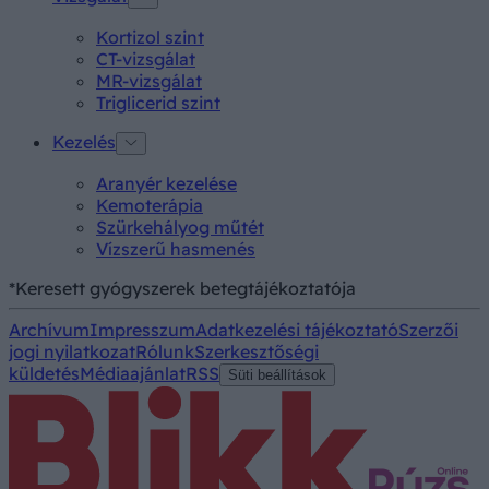
Kortizol szint
CT-vizsgálat
MR-vizsgálat
Triglicerid szint
Kezelés
Aranyér kezelése
Kemoterápia
Szürkehályog műtét
Vízszerű hasmenés
*Keresett gyógyszerek betegtájékoztatója
Archívum
Impresszum
Adatkezelési tájékoztató
Szerzői
jogi nyilatkozat
Rólunk
Szerkesztőségi
küldetés
Médiaajánlat
RSS
Süti beállítások