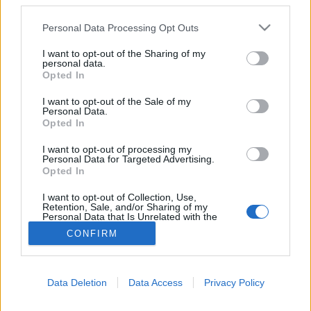
third parties.
Please note that this website/app uses one or more Google
Personal Data Processing Opt Outs
Betegségek A-Z
services and may gather and store information including but
Tünet
not limited to your visit or usage behaviour. You may click to
I want to opt-out of the Sharing of my
Vizsgálat
personal data.
grant or deny consent to Google and its third-party tags to
Opted In
Kezelés
use your data for below specified purposes in below Google
Életmódváltás
consent section.
I want to opt-out of the Sale of my
Kutatás
Personal Data.
Prevenció
Opted In
Hírek
Videók
I want to opt-out of processing my
Personal Data for Targeted Advertising.
Kisállatok egészsége
Opted In
#allergia
#influenza
#cukorbetegség
I want to opt-out of Collection, Use,
#orvosmeteorológia
#vérnyomás
#stroke
#rákbetegség
Retention, Sale, and/or Sharing of my
Personal Data that Is Unrelated with the
#pajzsmirigy
#reflux
#ekcéma
#herpesz
Purposes for which it was collected.
Regisztráció
CONFIRM
Opted Out
Google consents
Data Deletion
Data Access
Privacy Policy
I want to allow Google to enable storage
Vastagbéltükrözés
related to advertising like cookies on web or