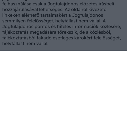
felhasználása csak a Jogtulajdonos előzetes írásbeli
hozzájárulásával lehetséges. Az oldalról kivezető
linkeken elérhető tartalmakért a Jogtulajdonos
semmilyen felelősséget, helytállást nem vállal. A
Jogtulajdonos pontos és hiteles információk közlésére,
tájékoztatás megadására törekszik, de a közlésből,
tájékoztatásból fakadó esetleges károkért felelősséget,
helytállást nem vállal.