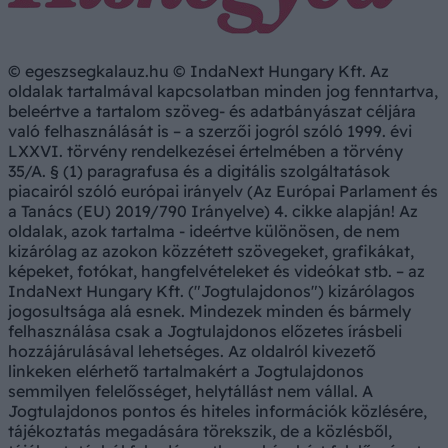
© egeszsegkalauz.hu © IndaNext Hungary Kft. Az
oldalak tartalmával kapcsolatban minden jog fenntartva,
beleértve a tartalom szöveg- és adatbányászat céljára
való felhasználását is – a szerzői jogról szóló 1999. évi
LXXVI. törvény rendelkezései értelmében a törvény
35/A. § (1) paragrafusa és a digitális szolgáltatások
piacairól szóló európai irányelv (Az Európai Parlament és
a Tanács (EU) 2019/790 Irányelve) 4. cikke alapján! Az
oldalak, azok tartalma - ideértve különösen, de nem
kizárólag az azokon közzétett szövegeket, grafikákat,
képeket, fotókat, hangfelvételeket és videókat stb. – az
IndaNext Hungary Kft. ("Jogtulajdonos") kizárólagos
jogosultsága alá esnek. Mindezek minden és bármely
felhasználása csak a Jogtulajdonos előzetes írásbeli
hozzájárulásával lehetséges. Az oldalról kivezető
linkeken elérhető tartalmakért a Jogtulajdonos
semmilyen felelősséget, helytállást nem vállal. A
Jogtulajdonos pontos és hiteles információk közlésére,
tájékoztatás megadására törekszik, de a közlésből,