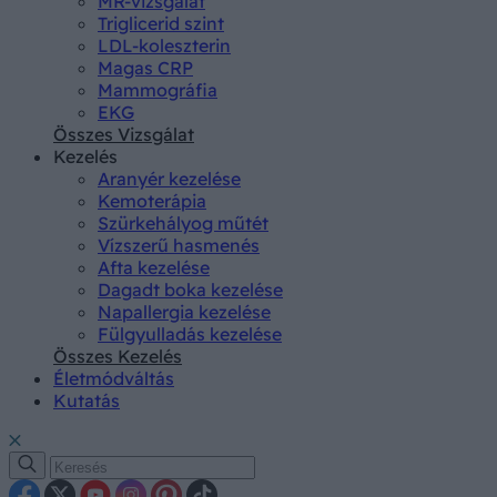
MR-vizsgálat
Triglicerid szint
LDL-koleszterin
Magas CRP
Mammográfia
EKG
Összes Vizsgálat
Kezelés
Aranyér kezelése
Kemoterápia
Szürkehályog műtét
Vízszerű hasmenés
Afta kezelése
Dagadt boka kezelése
Napallergia kezelése
Fülgyulladás kezelése
Összes Kezelés
Életmódváltás
Kutatás