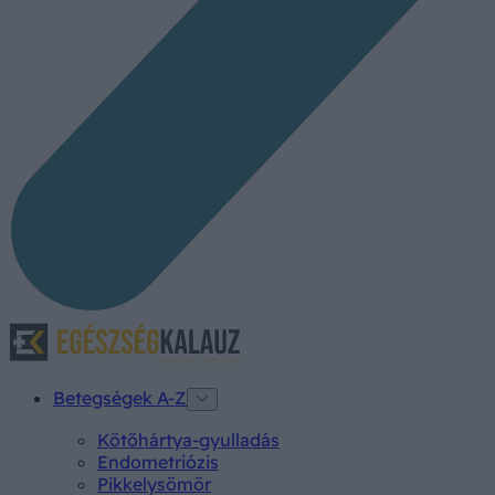
Betegségek A-Z
Kötőhártya-gyulladás
Endometriózis
Pikkelysömör