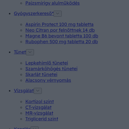
Pajzsmirigy alulműködés
Gyógyszerkereső*
Aspirin Protect 100 mg tabletta
Neo Citran por felnőttnek 14 db
Magne B6 bevont tabletta 100 db
Rubophen 500 mg tabletta 20 db
Tünet
Lepkehimlő tünetei
Szamárköhögés tünetei
Skarlát tünetei
Alacsony vérnyomás
Vizsgálat
Kortizol szint
CT-vizsgálat
MR-vizsgálat
Triglicerid szint