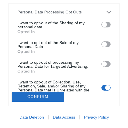
third parties.
Védettségi igazolvány
Please note that this website/app uses one or more Google
Personal Data Processing Opt Outs
services and may gather and store information including but
not limited to your visit or usage behaviour. You may click to
I want to opt-out of the Sharing of my
personal data.
grant or deny consent to Google and its third-party tags to
Opted In
use your data for below specified purposes in below Google
consent section.
I want to opt-out of the Sale of my
Personal Data.
Opted In
I want to opt-out of processing my
Personal Data for Targeted Advertising.
Opted In
I want to opt-out of Collection, Use,
Retention, Sale, and/or Sharing of my
Personal Data that Is Unrelated with the
Purposes for which it was collected.
CONFIRM
Opted Out
Google consents
Data Deletion
Data Access
Privacy Policy
I want to allow Google to enable storage
related to advertising like cookies on web or