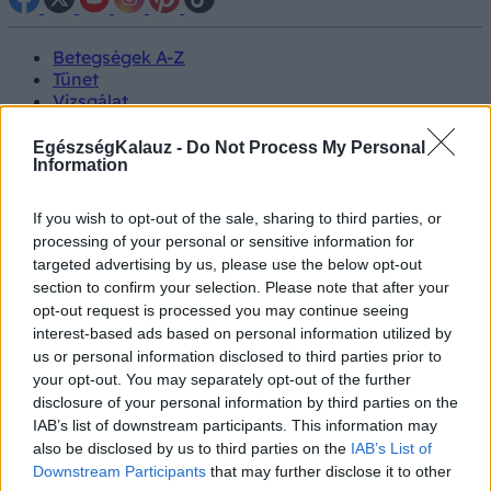
Betegségek A-Z
Tünet
Vizsgálat
Kezelés
Életmódváltás
EgészségKalauz -
Do Not Process My Personal
Kutatás
Information
Prevenció
Hírek
If you wish to opt-out of the sale, sharing to third parties, or
Videók
processing of your personal or sensitive information for
Kisállatok egészsége
targeted advertising by us, please use the below opt-out
section to confirm your selection. Please note that after your
#allergia
#influenza
#cukorbetegség
opt-out request is processed you may continue seeing
#orvosmeteorológia
#vérnyomás
#stroke
#rákbetegség
interest-based ads based on personal information utilized by
#pajzsmirigy
#reflux
#ekcéma
#herpesz
us or personal information disclosed to third parties prior to
Regisztráció
your opt-out. You may separately opt-out of the further
disclosure of your personal information by third parties on the
IAB’s list of downstream participants. This information may
also be disclosed by us to third parties on the
IAB’s List of
Downstream Participants
that may further disclose it to other
Védettségi igazolvány