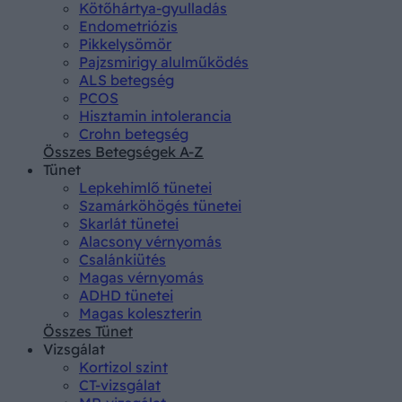
Kötőhártya-gyulladás
Endometriózis
Pikkelysömör
Pajzsmirigy alulműködés
ALS betegség
PCOS
Hisztamin intolerancia
Crohn betegség
Összes Betegségek A-Z
Tünet
Lepkehimlő tünetei
Szamárköhögés tünetei
Skarlát tünetei
Alacsony vérnyomás
Csalánkiütés
Magas vérnyomás
ADHD tünetei
Magas koleszterin
Összes Tünet
Vizsgálat
Kortizol szint
CT-vizsgálat