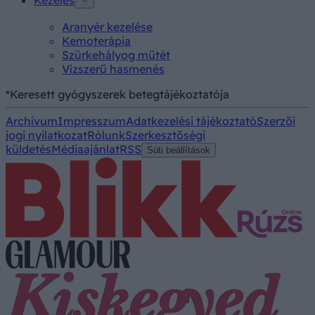
Kezelés
Aranyér kezelése
Kemoterápia
Szürkehályog műtét
Vízszerű hasmenés
*Keresett gyógyszerek betegtájékoztatója
Archívum
Impresszum
Adatkezelési tájékoztató
Szerzői
jogi nyilatkozat
Rólunk
Szerkesztőségi
küldetés
Médiaajánlat
RSS
Süti beállítások