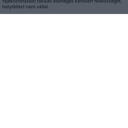
tájékoztatásból fakadó esetleges károkért felelősséget,
helytállást nem vállal.