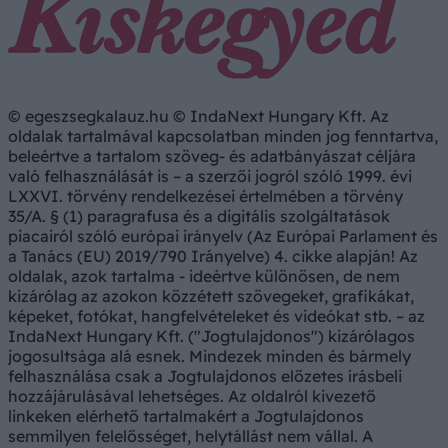
© egeszsegkalauz.hu © IndaNext Hungary Kft. Az
oldalak tartalmával kapcsolatban minden jog fenntartva,
beleértve a tartalom szöveg- és adatbányászat céljára
való felhasználását is – a szerzői jogról szóló 1999. évi
LXXVI. törvény rendelkezései értelmében a törvény
35/A. § (1) paragrafusa és a digitális szolgáltatások
piacairól szóló európai irányelv (Az Európai Parlament és
a Tanács (EU) 2019/790 Irányelve) 4. cikke alapján! Az
oldalak, azok tartalma - ideértve különösen, de nem
kizárólag az azokon közzétett szövegeket, grafikákat,
képeket, fotókat, hangfelvételeket és videókat stb. – az
IndaNext Hungary Kft. ("Jogtulajdonos") kizárólagos
jogosultsága alá esnek. Mindezek minden és bármely
felhasználása csak a Jogtulajdonos előzetes írásbeli
hozzájárulásával lehetséges. Az oldalról kivezető
linkeken elérhető tartalmakért a Jogtulajdonos
semmilyen felelősséget, helytállást nem vállal. A