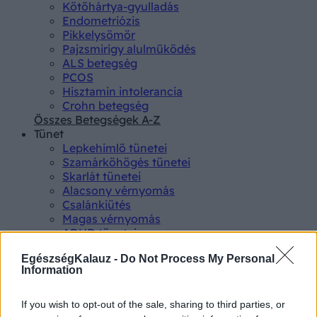
Kötőhártya-gyulladás
Endometriózis
Pikkelysömör
Pajzsmirigy alulműködés
ALS betegség
PCOS
Hisztamin intolerancia
Crohn betegség
Összes Betegségek A-Z
Tünet
Lepkehimlő tünetei
Szamárköhögés tünetei
Skarlát tünetei
Alacsony vérnyomás
Csalánkiütés
Magas vérnyomás
ADHD tünetei
Magas koleszterin
EgészségKalauz -
Do Not Process My Personal
Összes Tünet
Information
Vizsgálat
Kortizol szint
CT-vizsgálat
If you wish to opt-out of the sale, sharing to third parties, or