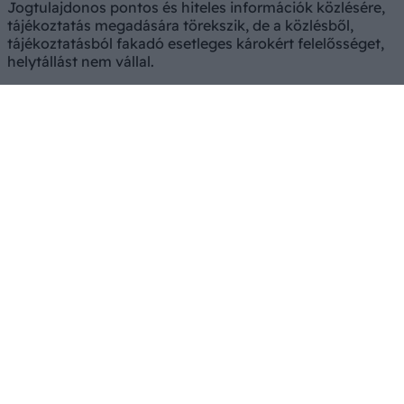
Jogtulajdonos pontos és hiteles információk közlésére,
tájékoztatás megadására törekszik, de a közlésből,
tájékoztatásból fakadó esetleges károkért felelősséget,
helytállást nem vállal.