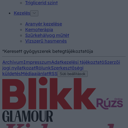
Triglicerid szint
Kezelés
Aranyér kezelése
Kemoterápia
Szürkehályog műtét
Vízszerű hasmenés
*Keresett gyógyszerek betegtájékoztatója
Archívum
Impresszum
Adatkezelési tájékoztató
Szerzői
jogi nyilatkozat
Rólunk
Szerkesztőségi
küldetés
Médiaajánlat
RSS
Süti beállítások