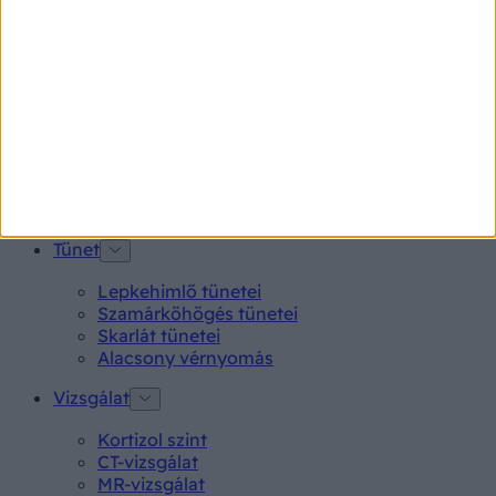
Endometriózis
Pikkelysömör
Pajzsmirigy alulműködés
Gyógyszerkereső*
Aspirin Protect 100 mg tabletta
Neo Citran por felnőttnek 14 db
Magne B6 bevont tabletta 100 db
Rubophen 500 mg tabletta 20 db
Tünet
Lepkehimlő tünetei
Szamárköhögés tünetei
Skarlát tünetei
Alacsony vérnyomás
Vizsgálat
Kortizol szint
CT-vizsgálat
MR-vizsgálat