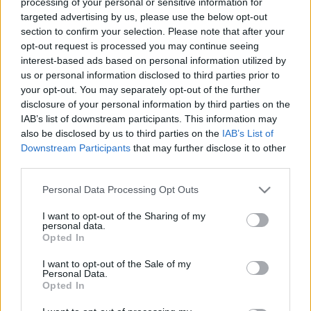
MR-vizsgálat
processing of your personal or sensitive information for
Triglicerid szint
targeted advertising by us, please use the below opt-out
LDL-koleszterin
section to confirm your selection. Please note that after your
Magas CRP
opt-out request is processed you may continue seeing
Mammográfia
interest-based ads based on personal information utilized by
EKG
us or personal information disclosed to third parties prior to
Összes Vizsgálat
your opt-out. You may separately opt-out of the further
Kezelés
disclosure of your personal information by third parties on the
Aranyér kezelése
IAB’s list of downstream participants. This information may
Kemoterápia
also be disclosed by us to third parties on the
IAB’s List of
Szürkehályog műtét
Downstream Participants
that may further disclose it to other
Vízszerű hasmenés
third parties.
Afta kezelése
Dagadt boka kezelése
Please note that this website/app uses one or more Google
Personal Data Processing Opt Outs
Napallergia kezelése
services and may gather and store information including but
Fülgyulladás kezelése
not limited to your visit or usage behaviour. You may click to
I want to opt-out of the Sharing of my
Összes Kezelés
personal data.
grant or deny consent to Google and its third-party tags to
Életmódváltás
Opted In
use your data for below specified purposes in below Google
Kutatás
consent section.
I want to opt-out of the Sale of my
Personal Data.
Opted In