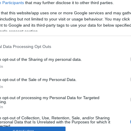
Participants
that may further disclose it to other third parties.
 that this website/app uses one or more Google services and may gath
including but not limited to your visit or usage behaviour. You may click 
 to Google and its third-party tags to use your data for below specifi
ogle consent section.
l Data Processing Opt Outs
o opt-out of the Sharing of my personal data.
In
o opt-out of the Sale of my Personal Data.
In
to opt-out of processing my Personal Data for Targeted
ing.
In
o opt-out of Collection, Use, Retention, Sale, and/or Sharing
ersonal Data that Is Unrelated with the Purposes for which it
lected.