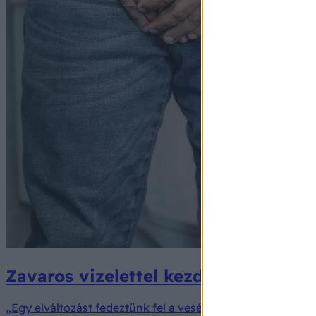
Zavaros vizelettel kezdődött, majd 
„Egy elváltozást fedeztünk fel a veséjén, amely kezelést i