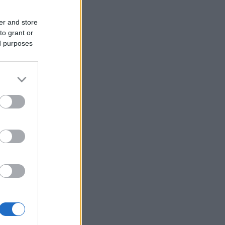
er and store
to grant or
ed purposes