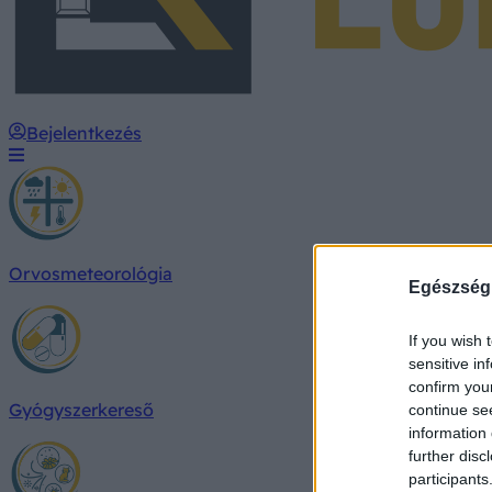
Bejelentkezés
Orvosmeteorológia
Egészség
If you wish 
sensitive in
confirm you
Gyógyszerkereső
continue se
information 
further disc
participants