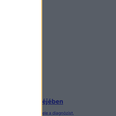
nat nőtt a veséjében
ikor orvosa közölte vele a diagnózist.