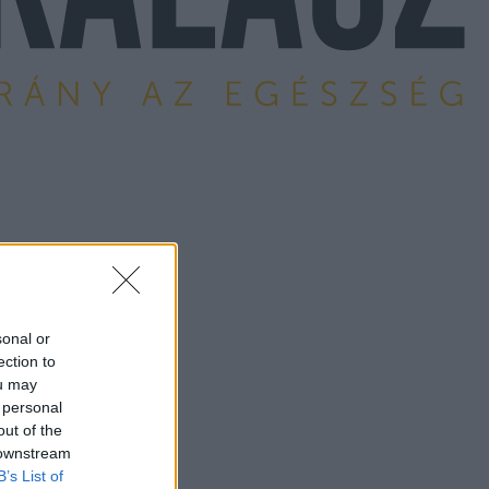
sonal or
ection to
ou may
 personal
out of the
 downstream
B’s List of