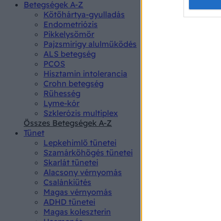
Opted 
Betegségek A-Z
Kötőhártya-gyulladás
Endometriózis
Google 
Pikkelysömör
Pajzsmirigy alulműködés
I want t
ALS betegség
web or d
PCOS
Hisztamin intolerancia
I want t
Crohn betegség
purpose
Rühesség
Lyme-kór
I want 
Szklerózis multiplex
Összes Betegségek A-Z
I want t
Tünet
web or d
Lepkehimlő tünetei
Szamárköhögés tünetei
I want t
Skarlát tünetei
or app.
Alacsony vérnyomás
Csalánkiütés
I want t
Magas vérnyomás
ADHD tünetei
Magas koleszterin
I want t