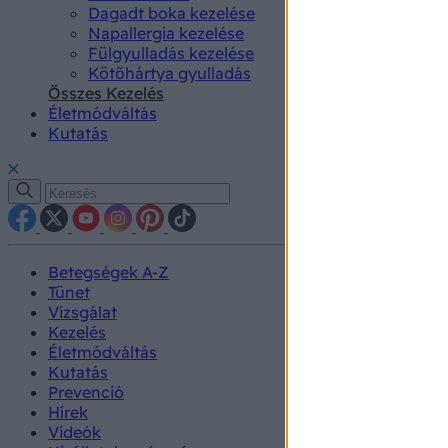
Dagadt boka kezelése
Napallergia kezelése
Fülgyulladás kezelése
Kötőhártya gyulladás
Összes Kezelés
Életmódváltás
Kutatás
Betegségek A-Z
Tünet
Vizsgálat
Kezelés
Életmódváltás
Kutatás
Prevenció
Hírek
Videók