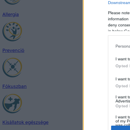
Downstream 
Please note
Allergia
information 
deny consent
in below Go
Persona
Prevenció
I want t
Opted 
I want t
Fókuszban
Opted 
I want 
Advertis
Opted 
I want t
of my P
Kisállatok egészsége
was col