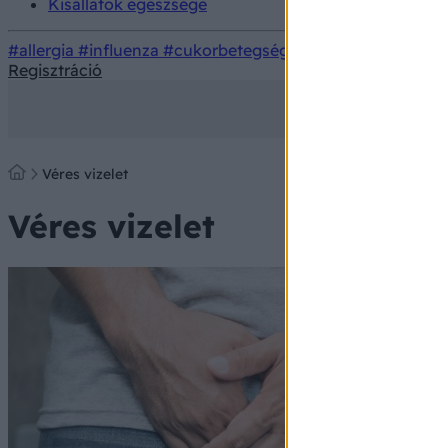
Kisállatok egészsége
#allergia
#influenza
#cukorbetegség
#orvosmeteorológi
Regisztráció
Véres vizelet
Véres vizelet