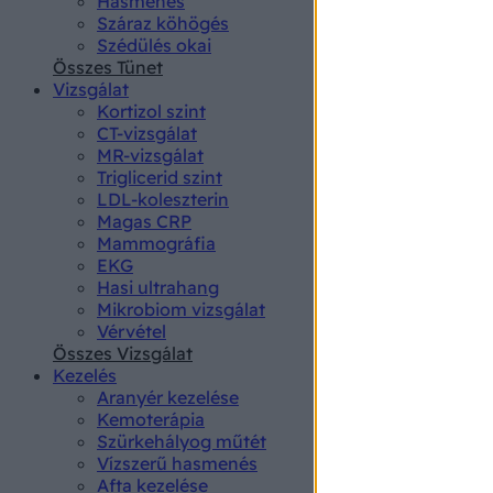
Hasmenés
authenti
Száraz köhögés
Szédülés okai
Összes Tünet
Vizsgálat
Kortizol szint
CT-vizsgálat
MR-vizsgálat
Triglicerid szint
LDL-koleszterin
Magas CRP
Mammográfia
EKG
Hasi ultrahang
Mikrobiom vizsgálat
Vérvétel
Összes Vizsgálat
Kezelés
Aranyér kezelése
Kemoterápia
Szürkehályog műtét
Vízszerű hasmenés
Afta kezelése