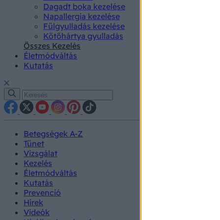
Dagadt boka kezelése
Napallergia kezelése
Fülgyulladás kezelése
Kötőhártya gyulladás
Összes Kezelés
Életmódváltás
Kutatás
Betegségek A-Z
Tünet
Vizsgálat
Kezelés
Életmódváltás
Kutatás
Prevenció
Hírek
Videók