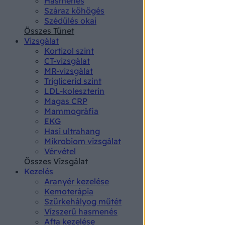
Hasmenés
authenti
Száraz köhögés
Szédülés okai
Összes Tünet
Vizsgálat
Kortizol szint
CT-vizsgálat
MR-vizsgálat
Triglicerid szint
LDL-koleszterin
Magas CRP
Mammográfia
EKG
Hasi ultrahang
Mikrobiom vizsgálat
Vérvétel
Összes Vizsgálat
Kezelés
Aranyér kezelése
Kemoterápia
Szürkehályog műtét
Vízszerű hasmenés
Afta kezelése