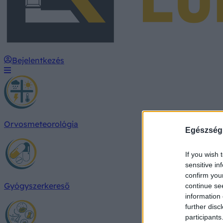
Bejelentkezés
Orvosmeteorológia
Egészség
If you wish 
sensitive in
confirm you
Gyógyszerkereső
continue se
information 
further disc
participants