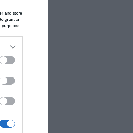
er and store
to grant or
ed purposes