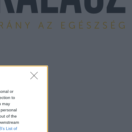
sonal or
ection to
ou may
 personal
out of the
 downstream
B’s List of