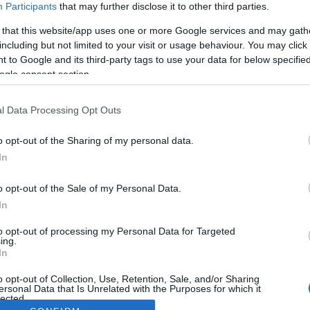
Participants
that may further disclose it to other third parties.
 that this website/app uses one or more Google services and may gath
including but not limited to your visit or usage behaviour. You may click 
 to Google and its third-party tags to use your data for below specifi
ogle consent section.
l Data Processing Opt Outs
o opt-out of the Sharing of my personal data.
In
o opt-out of the Sale of my Personal Data.
In
to opt-out of processing my Personal Data for Targeted
ing.
In
o opt-out of Collection, Use, Retention, Sale, and/or Sharing
ersonal Data that Is Unrelated with the Purposes for which it
lected.