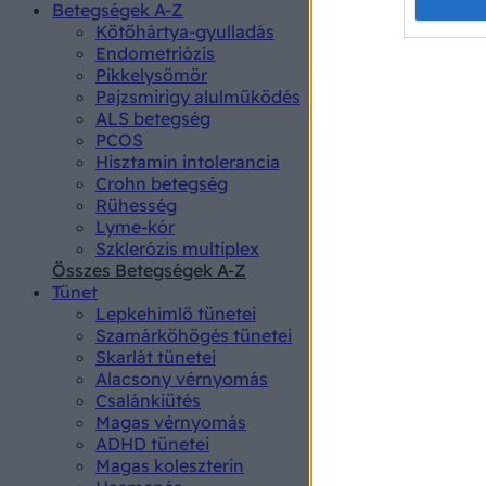
Opted 
Betegségek A-Z
Kötőhártya-gyulladás
Endometriózis
Google 
Pikkelysömör
Pajzsmirigy alulműködés
I want t
ALS betegség
web or d
PCOS
Hisztamin intolerancia
I want t
Crohn betegség
purpose
Rühesség
Lyme-kór
I want 
Szklerózis multiplex
Összes Betegségek A-Z
I want t
Tünet
web or d
Lepkehimlő tünetei
Szamárköhögés tünetei
I want t
Skarlát tünetei
or app.
Alacsony vérnyomás
Csalánkiütés
I want t
Magas vérnyomás
ADHD tünetei
Magas koleszterin
I want t