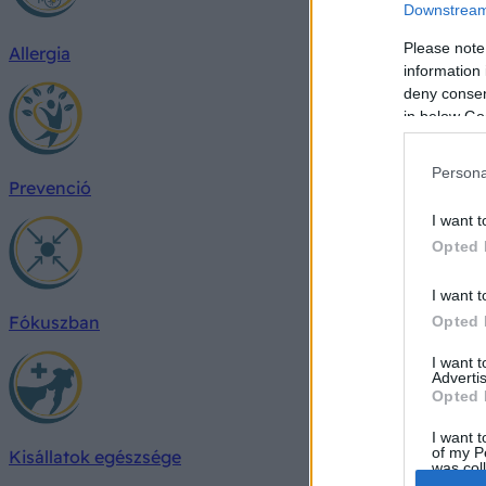
Downstream 
Please note
Allergia
information 
deny consent
in below Go
Persona
Prevenció
I want t
Opted 
I want t
Fókuszban
Opted 
I want 
Advertis
Opted 
I want t
of my P
Kisállatok egészsége
was col