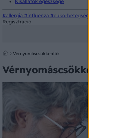
Kisállatok egészsége
#allergia
#influenza
#cukorbetegség
#orvosmeteorológi
Regisztráció
Vérnyomáscsökkentők
Vérnyomáscsökkentők