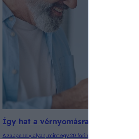
Így hat a vérnyomásra, ha holnap re
A zabpehely olyan, mint egy 20 forintos reggeli csoda, am