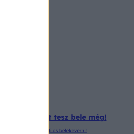
m mindegy, mit tesz bele még!
ány dolgot szigorúan tilos belekeverni!