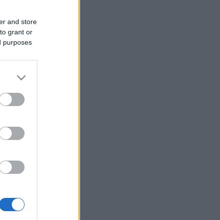
er and store
to grant or
ed purposes