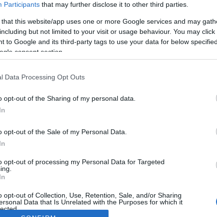
Participants
that may further disclose it to other third parties.
 that this website/app uses one or more Google services and may gath
including but not limited to your visit or usage behaviour. You may click 
 to Google and its third-party tags to use your data for below specifi
ogle consent section.
l Data Processing Opt Outs
o opt-out of the Sharing of my personal data.
In
o opt-out of the Sale of my Personal Data.
In
to opt-out of processing my Personal Data for Targeted
ing.
In
o opt-out of Collection, Use, Retention, Sale, and/or Sharing
ersonal Data that Is Unrelated with the Purposes for which it
lected.