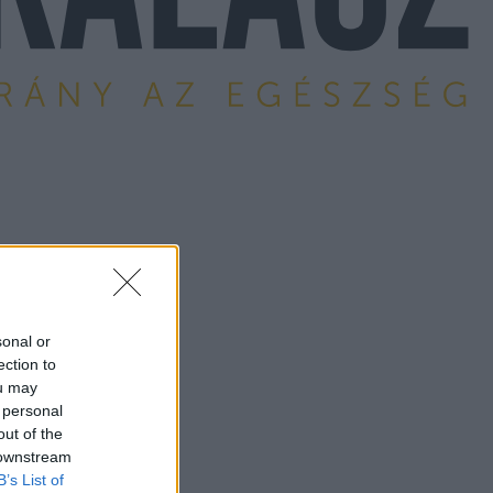
sonal or
ection to
ou may
 personal
out of the
 downstream
B’s List of