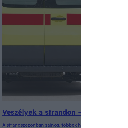
Veszélyek a strandon - hogyan kerül
A strandszezonban sajnos, többek halálát a vízbe fulladá