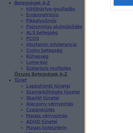
Opted 
Betegségek A-Z
Kötőhártya-gyulladás
Endometriózis
Google 
Pikkelysömör
Pajzsmirigy alulműködés
I want t
ALS betegség
web or d
PCOS
Hisztamin intolerancia
I want t
Crohn betegség
purpose
Rühesség
Lyme-kór
I want 
Szklerózis multiplex
Összes Betegségek A-Z
I want t
Tünet
web or d
Lepkehimlő tünetei
Szamárköhögés tünetei
I want t
Skarlát tünetei
or app.
Alacsony vérnyomás
Csalánkiütés
I want t
Magas vérnyomás
ADHD tünetei
Magas koleszterin
I want t