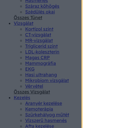
Hasmenés
authenti
Száraz köhögés
Szédülés okai
Összes Tünet
Vizsgálat
Kortizol szint
CT-vizsgálat
MR-vizsgálat
Triglicerid szint
LDL-koleszterin
Magas CRP
Mammográfia
EKG
Hasi ultrahang
Mikrobiom vizsgálat
Vérvétel
Összes Vizsgálat
Kezelés
Aranyér kezelése
Kemoterápia
Szürkehályog műtét
Vízszerű hasmenés
Afta kezelése