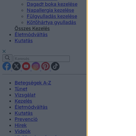
Dagadt boka kezelése
Napallergia kezelése
Fülgyulladás kezelése
Kötőhártya gyulladás
Összes Kezelés
Életmódváltás
Kutatás
Betegségek A-Z
Tünet
Vizsgálat
Kezelés
Életmódváltás
Kutatás
Prevenció
Hírek
Videók