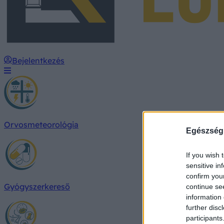
Bejelentkezés
Orvosmeteorológia
Egészség
If you wish 
sensitive in
confirm you
Gyógyszerkereső
continue se
information 
further disc
participants