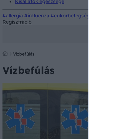
Kisállatok egészsége
#allergia
#influenza
#cukorbetegség
#orvosmeteorológi
Regisztráció
Vízbefúlás
Vízbefúlás