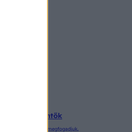
lják a vízimentők
ha ezeket a tanácsokat megfogadjuk.