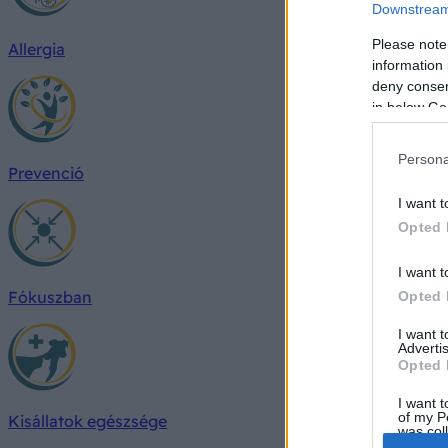
Downstream 
Please note
Allergia
information 
deny consent
in below Go
Persona
Prevenció
I want t
Opted 
I want t
Fókuszban
Opted 
I want 
Advertis
Opted 
I want t
of my P
Kisállatok egészsége
was col