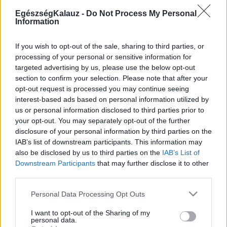
Kötőhártya-gyulladás
EgészségKalauz -
Do Not Process My Personal
Endometriózis
Information
Pikkelysömör
Pajzsmirigy alulműködés
ALS betegség
If you wish to opt-out of the sale, sharing to third parties, or
PCOS
processing of your personal or sensitive information for
Hisztamin intolerancia
targeted advertising by us, please use the below opt-out
Crohn betegség
section to confirm your selection. Please note that after your
Összes Betegségek A-Z
opt-out request is processed you may continue seeing
Tünet
interest-based ads based on personal information utilized by
Lepkehimlő tünetei
us or personal information disclosed to third parties prior to
Szamárköhögés tünetei
your opt-out. You may separately opt-out of the further
Skarlát tünetei
disclosure of your personal information by third parties on the
Alacsony vérnyomás
IAB’s list of downstream participants. This information may
Csalánkiütés
also be disclosed by us to third parties on the
IAB’s List of
Magas vérnyomás
Downstream Participants
that may further disclose it to other
ADHD tünetei
third parties.
Magas koleszterin
Összes Tünet
Please note that this website/app uses one or more Google
Personal Data Processing Opt Outs
Vizsgálat
services and may gather and store information including but
Kortizol szint
not limited to your visit or usage behaviour. You may click to
I want to opt-out of the Sharing of my
CT-vizsgálat
personal data.
grant or deny consent to Google and its third-party tags to