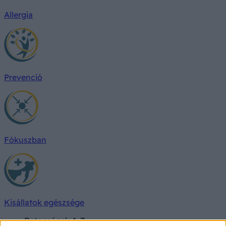
Allergia
Prevenció
Fókuszban
Kisállatok egészsége
Betegségek A-Z