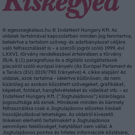
© egeszsegkalauz.hu © IndaNext Hungary Kft. Az
oldalak tartalmával kapcsolatban minden jog fenntartva,
beleértve a tartalom szöveg- és adatbányászat céljára
való felhasználását is – a szerzői jogról szóló 1999. évi
LXXVI. törvény rendelkezései értelmében a törvény
35/A. § (1) paragrafusa és a digitális szolgáltatások
piacairól szóló európai irányelv (Az Európai Parlament és
a Tanács (EU) 2019/790 Irányelve) 4. cikke alapján! Az
oldalak, azok tartalma - ideértve különösen, de nem
kizárólag az azokon közzétett szövegeket, grafikákat,
képeket, fotókat, hangfelvételeket és videókat stb. – az
IndaNext Hungary Kft. ("Jogtulajdonos") kizárólagos
jogosultsága alá esnek. Mindezek minden és bármely
felhasználása csak a Jogtulajdonos előzetes írásbeli
hozzájárulásával lehetséges. Az oldalról kivezető
linkeken elérhető tartalmakért a Jogtulajdonos
semmilyen felelősséget, helytállást nem vállal. A
Jogtulajdonos pontos és hiteles információk közlésére,