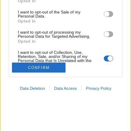
MR-vizsgálat
Opted In
use your data for below specified purposes in below Google
Triglicerid szint
consent section.
LDL-koleszterin
I want to opt-out of the Sale of my
Personal Data.
Magas CRP
Opted In
Mammográfia
EKG
I want to opt-out of processing my
Összes Vizsgálat
Personal Data for Targeted Advertising.
Kezelés
Opted In
Aranyér kezelése
Kemoterápia
I want to opt-out of Collection, Use,
Retention, Sale, and/or Sharing of my
Szürkehályog műtét
Personal Data that Is Unrelated with the
Vízszerű hasmenés
Purposes for which it was collected.
CONFIRM
Opted Out
Afta kezelése
Dagadt boka kezelése
Napallergia kezelése
Google consents
Fülgyulladás kezelése
Data Deletion
Data Access
Privacy Policy
I want to allow Google to enable storage
Összes Kezelés
related to advertising like cookies on web or
Életmódváltás
device identifiers in apps.
Kutatás
I want to allow my user data to be sent to
Google for online advertising purposes.