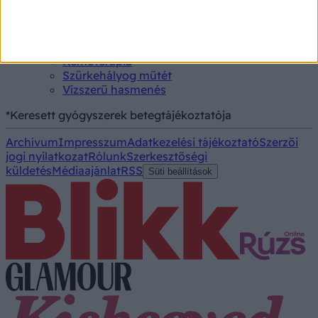
Kezelés
Aranyér kezelése
Kemoterápia
Szürkehályog műtét
Vízszerű hasmenés
*Keresett gyógyszerek betegtájékoztatója
Archívum
Impresszum
Adatkezelési tájékoztató
Szerzői
jogi nyilatkozat
Rólunk
Szerkesztőségi
küldetés
Médiaajánlat
RSS
Süti beállítások