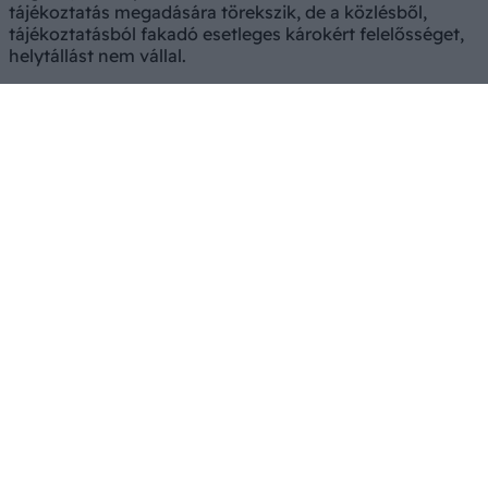
tájékoztatás megadására törekszik, de a közlésből,
tájékoztatásból fakadó esetleges károkért felelősséget,
helytállást nem vállal.