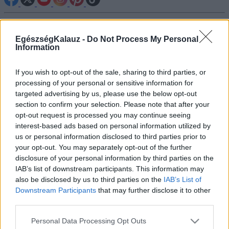
Betegségek A-Z
Tünet
EgészségKalauz -
Do Not Process My Personal
Vizsgálat
Information
Kezelés
Életmódváltás
If you wish to opt-out of the sale, sharing to third parties, or
Kutatás
processing of your personal or sensitive information for
Prevenció
targeted advertising by us, please use the below opt-out
Hírek
section to confirm your selection. Please note that after your
Videók
opt-out request is processed you may continue seeing
Kisállatok egészsége
interest-based ads based on personal information utilized by
us or personal information disclosed to third parties prior to
#allergia
#influenza
#cukorbetegség
your opt-out. You may separately opt-out of the further
#orvosmeteorológia
#vérnyomás
#stroke
#rákbetegség
disclosure of your personal information by third parties on the
#pajzsmirigy
#reflux
#ekcéma
#herpesz
IAB’s list of downstream participants. This information may
Regisztráció
also be disclosed by us to third parties on the
IAB’s List of
Downstream Participants
that may further disclose it to other
third parties.
Please note that this website/app uses one or more Google
Personal Data Processing Opt Outs
Zöldhályog