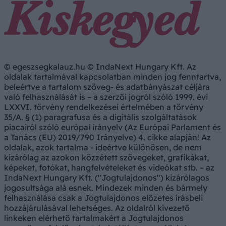
© egeszsegkalauz.hu © IndaNext Hungary Kft. Az
oldalak tartalmával kapcsolatban minden jog fenntartva,
beleértve a tartalom szöveg- és adatbányászat céljára
való felhasználását is – a szerzői jogról szóló 1999. évi
LXXVI. törvény rendelkezései értelmében a törvény
35/A. § (1) paragrafusa és a digitális szolgáltatások
piacairól szóló európai irányelv (Az Európai Parlament és
a Tanács (EU) 2019/790 Irányelve) 4. cikke alapján! Az
oldalak, azok tartalma - ideértve különösen, de nem
kizárólag az azokon közzétett szövegeket, grafikákat,
képeket, fotókat, hangfelvételeket és videókat stb. – az
IndaNext Hungary Kft. ("Jogtulajdonos") kizárólagos
jogosultsága alá esnek. Mindezek minden és bármely
felhasználása csak a Jogtulajdonos előzetes írásbeli
hozzájárulásával lehetséges. Az oldalról kivezető
linkeken elérhető tartalmakért a Jogtulajdonos