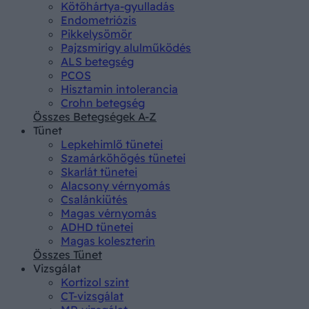
Kötőhártya-gyulladás
Endometriózis
Pikkelysömör
Pajzsmirigy alulműködés
ALS betegség
PCOS
Hisztamin intolerancia
Crohn betegség
Összes Betegségek A-Z
Tünet
Lepkehimlő tünetei
Szamárköhögés tünetei
Skarlát tünetei
Alacsony vérnyomás
Csalánkiütés
Magas vérnyomás
ADHD tünetei
Magas koleszterin
Összes Tünet
Vizsgálat
Kortizol szint
CT-vizsgálat