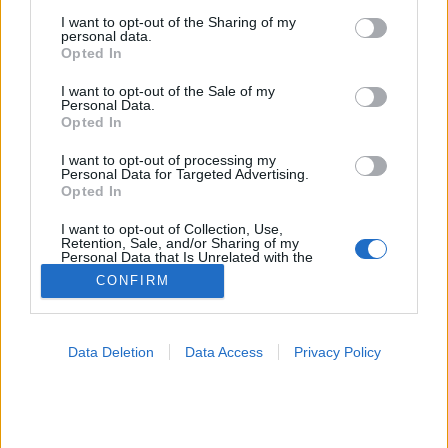
services and may gather and store information including but
not limited to your visit or usage behaviour. You may click to
I want to opt-out of the Sharing of my
Zöldhályog
personal data.
grant or deny consent to Google and its third-party tags to
Opted In
use your data for below specified purposes in below Google
consent section.
I want to opt-out of the Sale of my
Personal Data.
Opted In
I want to opt-out of processing my
Personal Data for Targeted Advertising.
Opted In
I want to opt-out of Collection, Use,
Retention, Sale, and/or Sharing of my
Personal Data that Is Unrelated with the
Purposes for which it was collected.
CONFIRM
Opted Out
Google consents
Data Deletion
Data Access
Privacy Policy
I want to allow Google to enable storage
related to advertising like cookies on web or
device identifiers in apps.