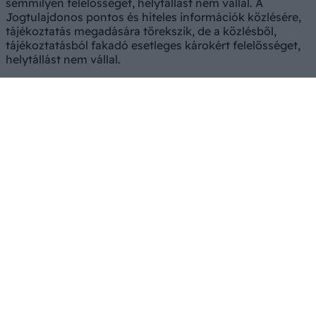
semmilyen felelősséget, helytállást nem vállal. A
Jogtulajdonos pontos és hiteles információk közlésére,
tájékoztatás megadására törekszik, de a közlésből,
tájékoztatásból fakadó esetleges károkért felelősséget,
helytállást nem vállal.