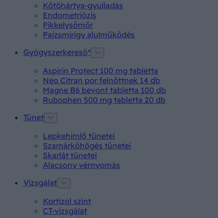
Kötőhártya-gyulladás
Endometriózis
Pikkelysömör
Pajzsmirigy alulműködés
Gyógyszerkereső*
Aspirin Protect 100 mg tabletta
Neo Citran por felnőttnek 14 db
Magne B6 bevont tabletta 100 db
Rubophen 500 mg tabletta 20 db
Tünet
Lepkehimlő tünetei
Szamárköhögés tünetei
Skarlát tünetei
Alacsony vérnyomás
Vizsgálat
Kortizol szint
CT-vizsgálat