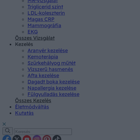
MR-vizsgálat
Triglicerid szint
LDL-koleszterin
Magas CRP
Mammográfia
EKG
Összes Vizsgálat
Kezelés
Aranyér kezelése
Kemoterápia
Szürkehályog műtét
Vízszerű hasmenés
Afta kezelése
Dagadt boka kezelése
Napallergia kezelése
Fülgyulladás kezelése
Összes Kezelés
Életmódváltás
Kutatás