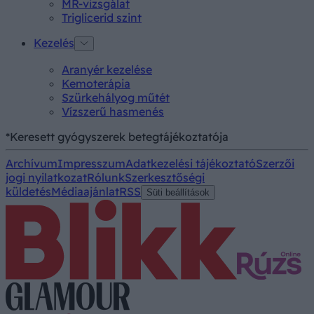
MR-vizsgálat
Triglicerid szint
Kezelés
Aranyér kezelése
Kemoterápia
Szürkehályog műtét
Vízszerű hasmenés
*Keresett gyógyszerek betegtájékoztatója
Archívum
Impresszum
Adatkezelési tájékoztató
Szerzői
jogi nyilatkozat
Rólunk
Szerkesztőségi
küldetés
Médiaajánlat
RSS
Süti beállítások