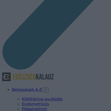
Betegségek A-Z
Kötőhártya-gyulladás
Endometriózis
Pikkelysömör