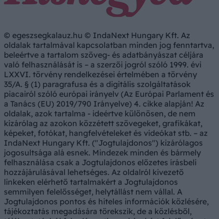
© egeszsegkalauz.hu © IndaNext Hungary Kft. Az
oldalak tartalmával kapcsolatban minden jog fenntartva,
beleértve a tartalom szöveg- és adatbányászat céljára
való felhasználását is – a szerzői jogról szóló 1999. évi
LXXVI. törvény rendelkezései értelmében a törvény
35/A. § (1) paragrafusa és a digitális szolgáltatások
piacairól szóló európai irányelv (Az Európai Parlament és
a Tanács (EU) 2019/790 Irányelve) 4. cikke alapján! Az
oldalak, azok tartalma - ideértve különösen, de nem
kizárólag az azokon közzétett szövegeket, grafikákat,
képeket, fotókat, hangfelvételeket és videókat stb. – az
IndaNext Hungary Kft. ("Jogtulajdonos") kizárólagos
jogosultsága alá esnek. Mindezek minden és bármely
felhasználása csak a Jogtulajdonos előzetes írásbeli
hozzájárulásával lehetséges. Az oldalról kivezető
linkeken elérhető tartalmakért a Jogtulajdonos
semmilyen felelősséget, helytállást nem vállal. A
Jogtulajdonos pontos és hiteles információk közlésére,
tájékoztatás megadására törekszik, de a közlésből,