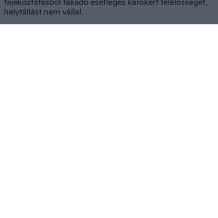
tájékoztatásból fakadó esetleges károkért felelősséget,
helytállást nem vállal.