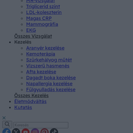
MR-vizsgálat
Triglicerid szint
LDL-koleszterin
Magas CRP
Mammográfia
EKG
Összes Vizsgálat
Kezelés
Aranyér kezelése
Kemoterápia
Szürkehályog műtét
Vízszerű hasmenés
Afta kezelése
Dagadt boka kezelése
Napallergia kezelése
Fülgyulladás kezelése
Összes Kezelés
Életmódváltás
Kutatás