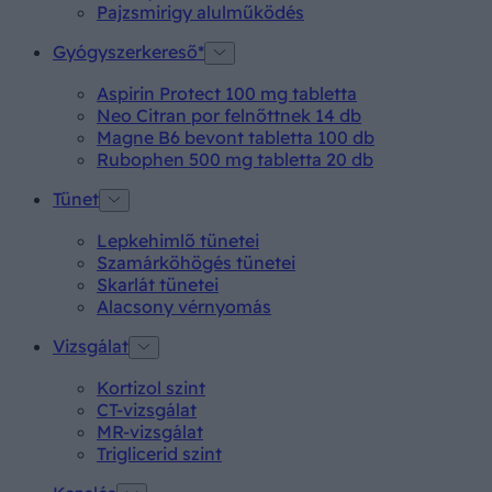
Pajzsmirigy alulműködés
Gyógyszerkereső*
Aspirin Protect 100 mg tabletta
Neo Citran por felnőttnek 14 db
Magne B6 bevont tabletta 100 db
Rubophen 500 mg tabletta 20 db
Tünet
Lepkehimlő tünetei
Szamárköhögés tünetei
Skarlát tünetei
Alacsony vérnyomás
Vizsgálat
Kortizol szint
CT-vizsgálat
MR-vizsgálat
Triglicerid szint