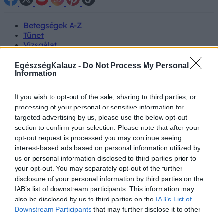
Betegségek A-Z
Tünet
Vizsgálat
Kezelés
Életmódváltás
EgészségKalauz -
Do Not Process My Personal
Kutatás
Information
Prevenció
Hírek
If you wish to opt-out of the sale, sharing to third parties, or
Videók
processing of your personal or sensitive information for
Kisállatok egészsége
targeted advertising by us, please use the below opt-out
section to confirm your selection. Please note that after your
#allergia
#influenza
#cukorbetegség
opt-out request is processed you may continue seeing
#orvosmeteorológia
#vérnyomás
#stroke
#rákbetegség
interest-based ads based on personal information utilized by
#pajzsmirigy
#reflux
#ekcéma
#herpesz
us or personal information disclosed to third parties prior to
Regisztráció
your opt-out. You may separately opt-out of the further
disclosure of your personal information by third parties on the
IAB’s list of downstream participants. This information may
also be disclosed by us to third parties on the
IAB’s List of
Downstream Participants
that may further disclose it to other
Zúzódás