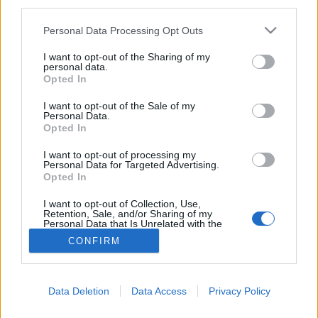
third parties.
Zúzódás
Please note that this website/app uses one or more Google
Personal Data Processing Opt Outs
services and may gather and store information including but
not limited to your visit or usage behaviour. You may click to
I want to opt-out of the Sharing of my
personal data.
grant or deny consent to Google and its third-party tags to
Opted In
use your data for below specified purposes in below Google
consent section.
I want to opt-out of the Sale of my
Personal Data.
Opted In
I want to opt-out of processing my
Personal Data for Targeted Advertising.
Opted In
I want to opt-out of Collection, Use,
Retention, Sale, and/or Sharing of my
Personal Data that Is Unrelated with the
Purposes for which it was collected.
CONFIRM
Opted Out
Google consents
Data Deletion
Data Access
Privacy Policy
I want to allow Google to enable storage
related to advertising like cookies on web or