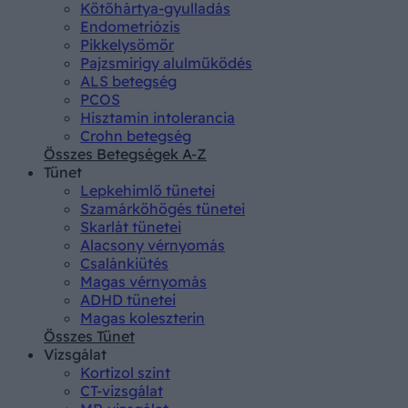
Kötőhártya-gyulladás
Endometriózis
Pikkelysömör
Pajzsmirigy alulműködés
ALS betegség
PCOS
Hisztamin intolerancia
Crohn betegség
Összes Betegségek A-Z
Tünet
Lepkehimlő tünetei
Szamárköhögés tünetei
Skarlát tünetei
Alacsony vérnyomás
Csalánkiütés
Magas vérnyomás
ADHD tünetei
Magas koleszterin
Összes Tünet
Vizsgálat
Kortizol szint
CT-vizsgálat