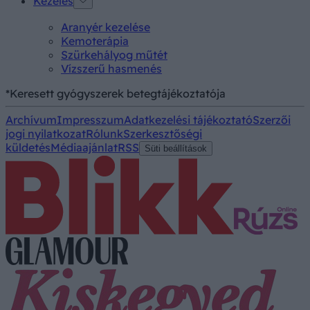
Kezelés
Aranyér kezelése
Kemoterápia
Szürkehályog műtét
Vízszerű hasmenés
*Keresett gyógyszerek betegtájékoztatója
Archívum
Impresszum
Adatkezelési tájékoztató
Szerzői
jogi nyilatkozat
Rólunk
Szerkesztőségi
küldetés
Médiaajánlat
RSS
Süti beállítások