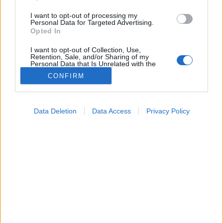
I want to opt-out of processing my
Personal Data for Targeted Advertising.
Opted In
I want to opt-out of Collection, Use,
Retention, Sale, and/or Sharing of my
Personal Data that Is Unrelated with the
Purposes for which it was collected.
CONFIRM
Opted Out
Hírek
Google consents
2024. január 11. 18:34
Data Deletion
Data Access
Privacy Policy
Megosztás
Küldés
Küldés Messengeren
I want to allow Google to enable storage
related to advertising like cookies on web or
device identifiers in apps.
Magyarországon először hajtottak végre olyan
I want to allow my user data to be sent to
májtranszplantációt, amely a donorszerv
Google for online advertising purposes.
kettéosztásával két ember életét mentette meg.
I want to allow Google to send me
personalized advertising.
I want to allow Google to enable storage