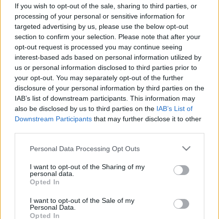
kapott két beteg a Semmelweis
If you wish to opt-out of the sale, sharing to third parties, or
Egyetemen
processing of your personal or sensitive information for
targeted advertising by us, please use the below opt-out
section to confirm your selection. Please note that after your
opt-out request is processed you may continue seeing
interest-based ads based on personal information utilized by
us or personal information disclosed to third parties prior to
your opt-out. You may separately opt-out of the further
disclosure of your personal information by third parties on the
IAB’s list of downstream participants. This information may
also be disclosed by us to third parties on the
IAB’s List of
Downstream Participants
that may further disclose it to other
third parties.
Please note that this website/app uses one or more Google
Personal Data Processing Opt Outs
services and may gather and store information including but
not limited to your visit or usage behaviour. You may click to
I want to opt-out of the Sharing of my
personal data.
grant or deny consent to Google and its third-party tags to
Opted In
use your data for below specified purposes in below Google
consent section.
I want to opt-out of the Sale of my
Personal Data.
Opted In