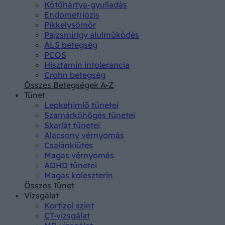
Kötőhártya-gyulladás
Endometriózis
Pikkelysömör
Pajzsmirigy alulműködés
ALS betegség
PCOS
Hisztamin intolerancia
Crohn betegség
Összes Betegségek A-Z
Tünet
Lepkehimlő tünetei
Szamárköhögés tünetei
Skarlát tünetei
Alacsony vérnyomás
Csalánkiütés
Magas vérnyomás
ADHD tünetei
Magas koleszterin
Összes Tünet
Vizsgálat
Kortizol szint
CT-vizsgálat