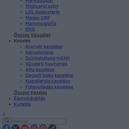
MR-vizsgálat
Triglicerid szint
LDL-koleszterin
Magas CRP
Mammográfia
EKG
Összes Vizsgálat
Kezelés
Aranyér kezelése
Kemoterápia
Szürkehályog műtét
Vízszerű hasmenés
Afta kezelése
Dagadt boka kezelése
Napallergia kezelése
Fülgyulladás kezelése
Összes Kezelés
Életmódváltás
Kutatás