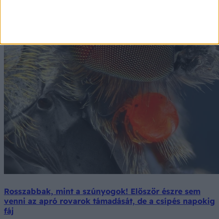
Rosszabbak, mint a szúnyogok! Először észre sem
venni az apró rovarok támadását, de a csípés napokig
fáj