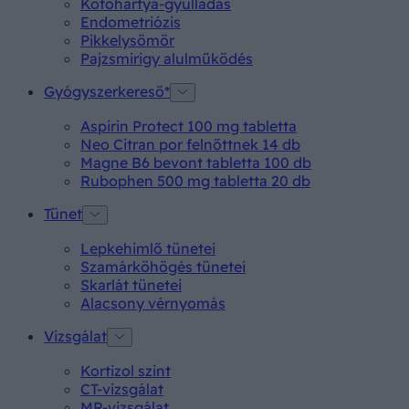
Kötőhártya-gyulladás
Endometriózis
Pikkelysömör
Pajzsmirigy alulműködés
Gyógyszerkereső*
Aspirin Protect 100 mg tabletta
Neo Citran por felnőttnek 14 db
Magne B6 bevont tabletta 100 db
Rubophen 500 mg tabletta 20 db
Tünet
Lepkehimlő tünetei
Szamárköhögés tünetei
Skarlát tünetei
Alacsony vérnyomás
Vizsgálat
Kortizol szint
CT-vizsgálat
MR-vizsgálat