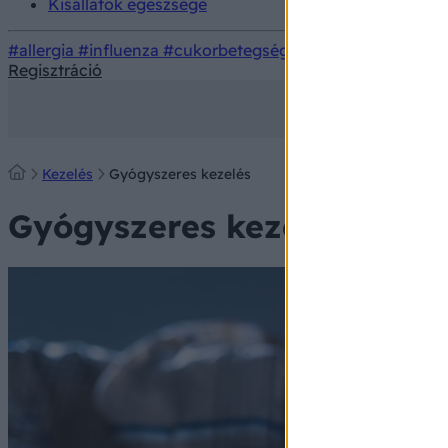
Kisállatok egészsége
#allergia
#influenza
#cukorbetegség
#orvosmeteorológi
Regisztráció
Kezelés
Gyógyszeres kezelés
Gyógyszeres kezelés