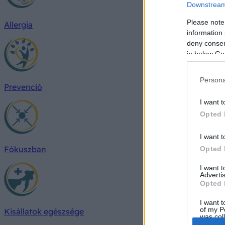
Downstream 
Please note
Allergia
information 
deny consent
in below Go
Persona
Prevenció
I want t
Opted 
I want t
Fókuszban
Opted 
I want 
Advertis
Opted 
I want t
of my P
Kisállatok egészsége
was col