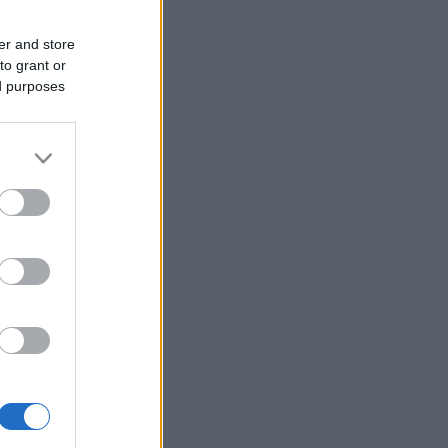
er and store
to grant or
ed purposes