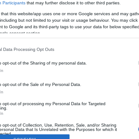
Participants
that may further disclose it to other third parties.
 that this website/app uses one or more Google services and may gath
including but not limited to your visit or usage behaviour. You may click 
 to Google and its third-party tags to use your data for below specifi
ogle consent section.
l Data Processing Opt Outs
o opt-out of the Sharing of my personal data.
In
o opt-out of the Sale of my Personal Data.
In
to opt-out of processing my Personal Data for Targeted
ing.
In
o opt-out of Collection, Use, Retention, Sale, and/or Sharing
ersonal Data that Is Unrelated with the Purposes for which it
lected.