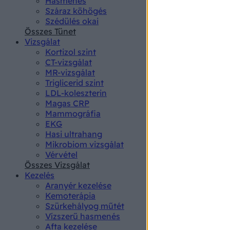
Hasmenés
authenti
Száraz köhögés
Szédülés okai
Összes Tünet
Vizsgálat
Kortizol szint
CT-vizsgálat
MR-vizsgálat
Triglicerid szint
LDL-koleszterin
Magas CRP
Mammográfia
EKG
Hasi ultrahang
Mikrobiom vizsgálat
Vérvétel
Összes Vizsgálat
Kezelés
Aranyér kezelése
Kemoterápia
Szürkehályog műtét
Vízszerű hasmenés
Afta kezelése