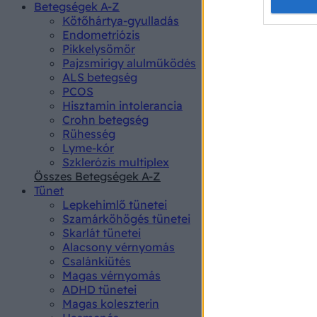
Opted 
Betegségek A-Z
Kötőhártya-gyulladás
Endometriózis
Google 
Pikkelysömör
Pajzsmirigy alulműködés
I want t
ALS betegség
web or d
PCOS
Hisztamin intolerancia
I want t
Crohn betegség
purpose
Rühesség
Lyme-kór
I want 
Szklerózis multiplex
Összes Betegségek A-Z
I want t
Tünet
web or d
Lepkehimlő tünetei
Szamárköhögés tünetei
I want t
Skarlát tünetei
or app.
Alacsony vérnyomás
Csalánkiütés
I want t
Magas vérnyomás
ADHD tünetei
Magas koleszterin
I want t