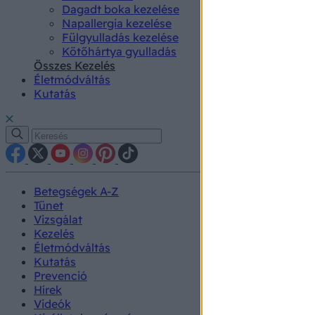
Dagadt boka kezelése
Napallergia kezelése
Fülgyulladás kezelése
Kötőhártya gyulladás
Összes Kezelés
Életmódváltás
Kutatás
Betegségek A-Z
Tünet
Vizsgálat
Kezelés
Életmódváltás
Kutatás
Prevenció
Hírek
Videók