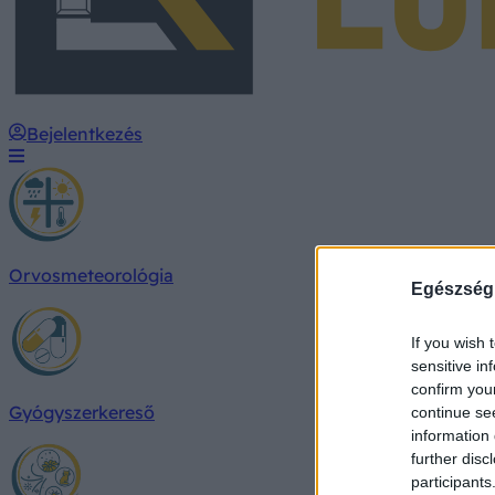
Bejelentkezés
Orvosmeteorológia
Egészség
If you wish 
sensitive in
confirm you
Gyógyszerkereső
continue se
information 
further disc
participants