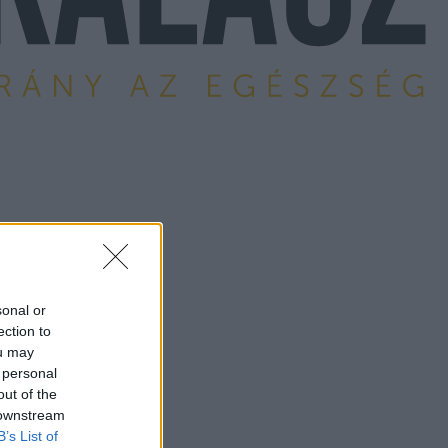
sonal or
ection to
ou may
 personal
out of the
 downstream
B’s List of