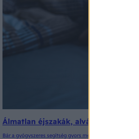
Álmatlan éjszakák, alvászavarok – M
Bár a gyógyszeres segítség gyors megoldást ígér az álma