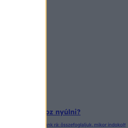
demes altatóhoz nyúlni?
dó társként tekintünk rá: összefoglaljuk, mikor indokolt