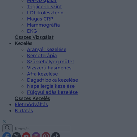
MR-vizsgálat
Triglicerid szint
LDL-koleszterin
Magas CRP
Mammográfia
EKG
Összes Vizsgálat
Kezelés
Aranyér kezelése
Kemoterápia
Szürkehályog műtét
Vízszerű hasmenés
Afta kezelése
Dagadt boka kezelése
Napallergia kezelése
Fülgyulladás kezelése
Összes Kezelés
Életmódváltás
Kutatás