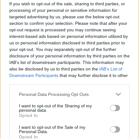
betegjogok illetik meg a
If you wish to opt-out of the sale, sharing to third parties, or
gyerekeket?
processing of your personal or sensitive information for
targeted advertising by us, please use the below opt-out
section to confirm your selection. Please note that after your
opt-out request is processed you may continue seeing
interest-based ads based on personal information utilized by
us or personal information disclosed to third parties prior to
your opt-out. You may separately opt-out of the further
disclosure of your personal information by third parties on the
IAB’s list of downstream participants. This information may
also be disclosed by us to third parties on the
IAB’s List of
Downstream Participants
that may further disclose it to other
third parties.
Please note that this website/app uses one or more Google
Personal Data Processing Opt Outs
services and may gather and store information including but
not limited to your visit or usage behaviour. You may click to
I want to opt-out of the Sharing of my
personal data.
grant or deny consent to Google and its third-party tags to
Opted In
use your data for below specified purposes in below Google
consent section.
I want to opt-out of the Sale of my
Personal Data.
Opted In