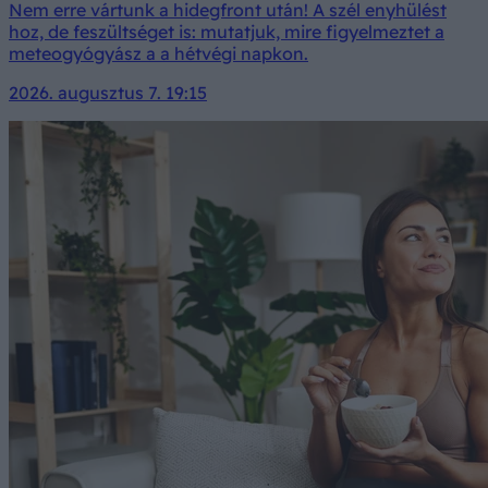
Nem erre vártunk a hidegfront után! A szél enyhülést
hoz, de feszültséget is: mutatjuk, mire figyelmeztet a
meteogyógyász a a hétvégi napkon.
2026. augusztus 7. 19:15