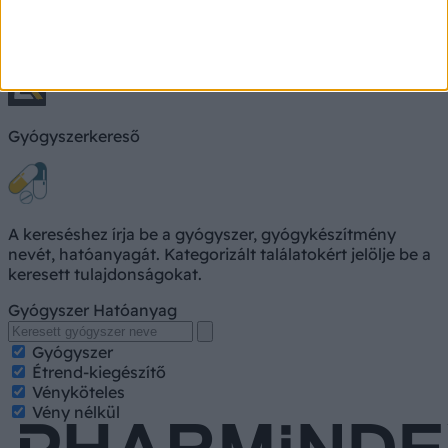
Keresés, pl. fejfájás
Keresés
Gyógyszerkereső
A kereséshez írja be a gyógyszer, gyógykészítmény
nevét, hatóanyagát. Kategorizált találatokért jelölje be a
keresett tulajdonságokat.
Gyógyszer
Hatóanyag
Gyógyszer
Étrend-kiegészítő
Vényköteles
Vény nélkül