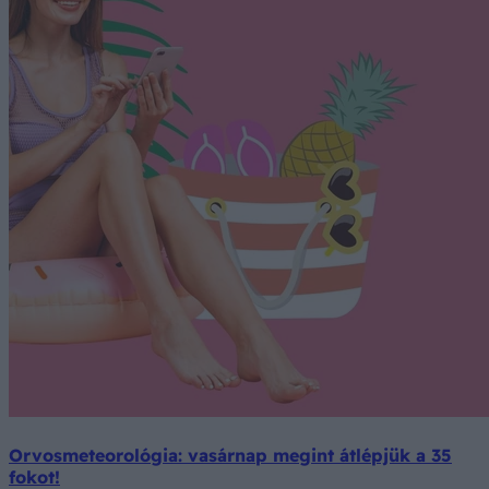
Orvosmeteorológia: vasárnap megint átlépjük a 35
fokot!