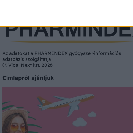
Étrend-kiegészítő
Vényköteles
Vény nélkül
Az adatokat a PHARMINDEX gyógyszer-információs
adatbázis szolgáltatja
Ⓒ Vidal Next kft. 2026.
Címlapról ajánljuk