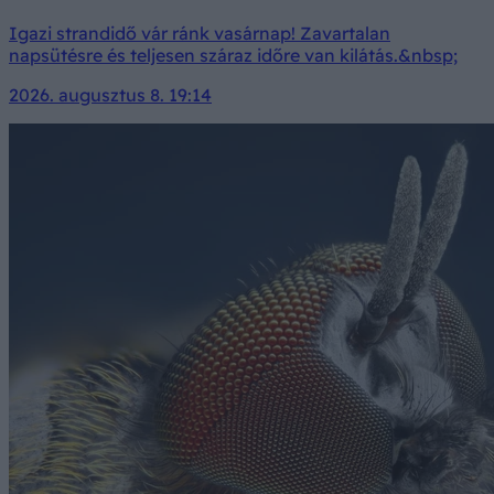
Igazi strandidő vár ránk vasárnap! Zavartalan
napsütésre és teljesen száraz időre van kilátás.&nbsp;
2026. augusztus 8. 19:14