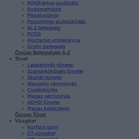
Kötőhártya-gyulladás
Endometriózis
Pikkelysömör
Pajzsmirigy alulműködés
ALS betegség
PCOS
Hisztamin intolerancia
Crohn betegség
Összes Betegségek A-Z
Tünet
Lepkehimlő tünetei
Szamárköhögés tünetei
Skarlát tünetei
Alacsony vérnyomás
Csalánkiütés
Magas vérnyomás
ADHD tünetei
Magas koleszterin
Összes Tünet
Vizsgálat
Kortizol szint
CT-vizsgálat