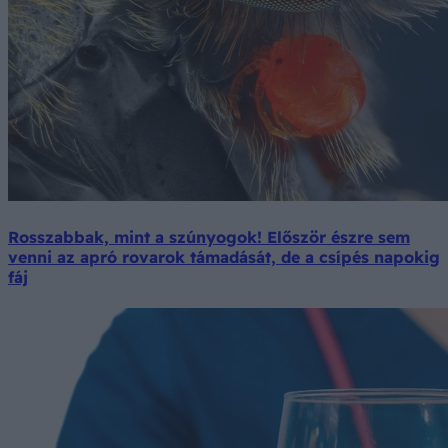
Rosszabbak, mint a szúnyogok! Először észre sem
venni az apró rovarok támadását, de a csípés napokig
fáj