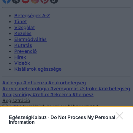
Betegségek A-Z
Tünet
Vizsgálat
Kezelés
Életmódváltás
Kutatás
Prevenció
Hírek
Videók
Kisállatok egészsége
#allergia
#influenza
#cukorbetegség
#orvosmeteorológia
#vérnyomás
#stroke
#rákbetegség
#pajzsmirigy
#reflux
#ekcéma
#herpesz
Regisztráció
PR
Beszélnünk kell róla: a hólyaghurut (x)
Hirdetés
EgészségKalauz -
Do Not Process My Personal
Information
Beszélnünk kell róla: a hólyaghurut