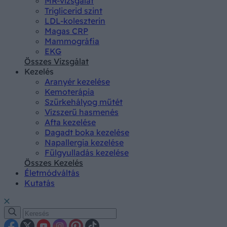
MR-vizsgálat
Triglicerid szint
LDL-koleszterin
Magas CRP
Mammográfia
EKG
Összes Vizsgálat
Kezelés
Aranyér kezelése
Kemoterápia
Szürkehályog műtét
Vízszerű hasmenés
Afta kezelése
Dagadt boka kezelése
Napallergia kezelése
Fülgyulladás kezelése
Összes Kezelés
Életmódváltás
Kutatás