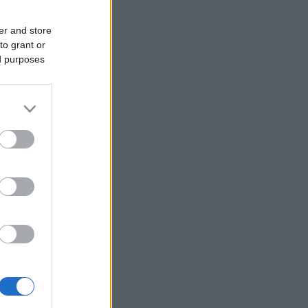
er and store
to grant or
ed purposes