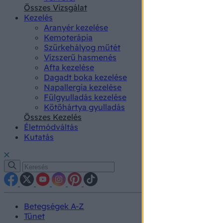
authenti
Összes Vizsgálat
Kezelés
Aranyér kezelése
Kemoterápia
Szürkehályog műtét
Vízszerű hasmenés
Afta kezelése
Dagadt boka kezelése
Napallergia kezelése
Fülgyulladás kezelése
Kötőhártya gyulladás
Összes Kezelés
Életmódváltás
Kutatás
Betegségek A-Z
Tünet