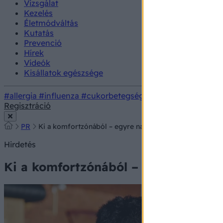
Vizsgálat
Kezelés
Életmódváltás
Kutatás
Prevenció
Hírek
Videók
Kisállatok egészsége
#allergia
#influenza
#cukorbetegség
#orvosmeteorológi
Regisztráció
PR
Ki a komfortzónából – egyre nagyobb az igény a sport
Hirdetés
Ki a komfortzónából – egyre nagyob