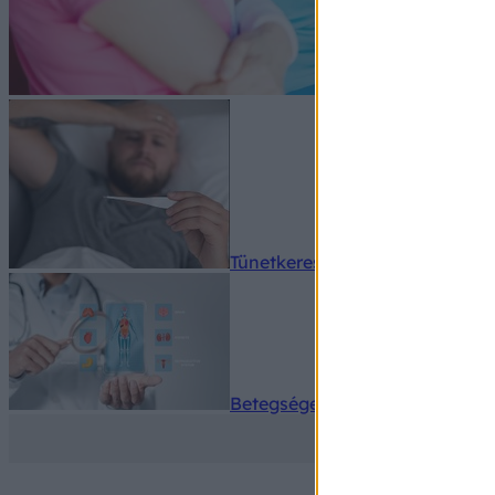
Tünetkereső
Betegségek A-Z