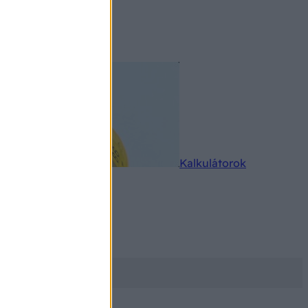
rkereső
Kalkulátorok