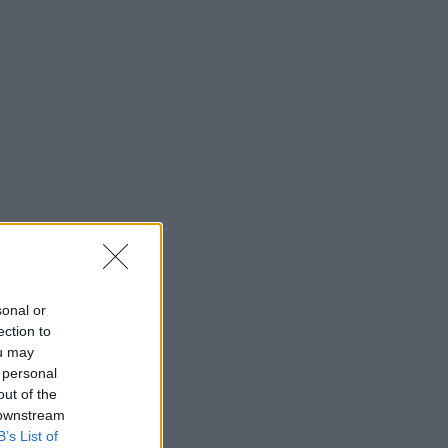
sonal or
ection to
ou may
 personal
out of the
 downstream
B’s List of