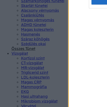
Opted 
Szamárköhögés tünetei
Skarlát tünetei
Alacsony vérnyomás
Google 
Csalánkiütés
Magas vérnyomás
I want t
ADHD tünetei
web or d
Magas koleszterin
Hasmenés
I want t
Száraz köhögés
purpose
Szédülés okai
Összes Tünet
I want 
Vizsgálat
Kortizol szint
I want t
CT-vizsgálat
web or d
MR-vizsgálat
Triglicerid szint
LDL-koleszterin
I want t
Magas CRP
or app.
Mammográfia
EKG
I want t
Hasi ultrahang
Mikrobiom vizsgálat
I want t
Vérvétel