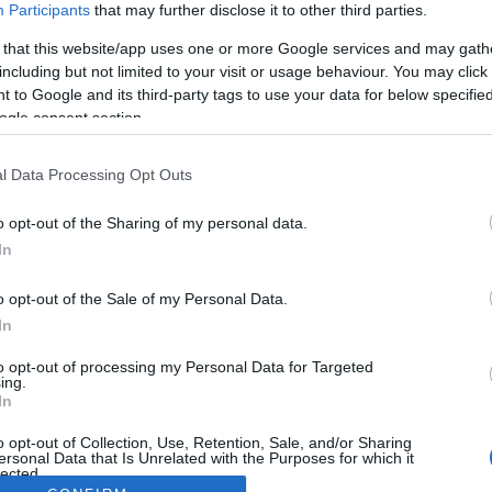
Participants
that may further disclose it to other third parties.
 that this website/app uses one or more Google services and may gath
including but not limited to your visit or usage behaviour. You may click 
 to Google and its third-party tags to use your data for below specifi
ogle consent section.
l Data Processing Opt Outs
o opt-out of the Sharing of my personal data.
In
o opt-out of the Sale of my Personal Data.
In
to opt-out of processing my Personal Data for Targeted
ing.
In
o opt-out of Collection, Use, Retention, Sale, and/or Sharing
ersonal Data that Is Unrelated with the Purposes for which it
lected.