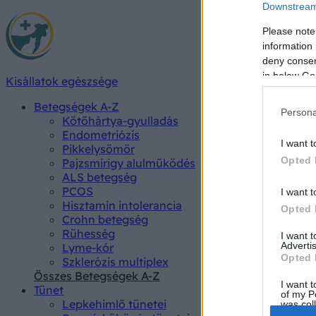
Downstream 
Please note
information 
deny consent
in below Go
Kisállatok egészsége
Betegségek A-Z
Persona
Kötőhártya-gyulladás
Endometriózis
I want t
Pikkelysömör
Opted 
Pajzsmirigy alulműködés
ALS betegség
PCOS
I want t
Hisztamin intolerancia
Opted 
Crohn betegség
Rühesség
I want 
Advertis
Lyme-kór
Opted 
Szklerózis multiplex
Összes Betegségek A-Z
I want t
Tünet
of my P
Lepkehimlő tünetei
was col