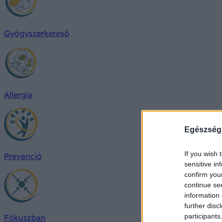
Gyógyszerkereső
Allergia
Egészség
If you wish 
Prevenció
sensitive in
confirm you
continue se
information 
further disc
participants
Fókuszban