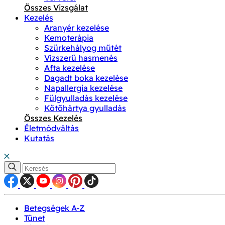
Összes Vizsgálat
Kezelés
Aranyér kezelése
Kemoterápia
Szürkehályog műtét
Vízszerű hasmenés
Afta kezelése
Dagadt boka kezelése
Napallergia kezelése
Fülgyulladás kezelése
Kötőhártya gyulladás
Összes Kezelés
Életmódváltás
Kutatás
Betegségek A-Z
Tünet