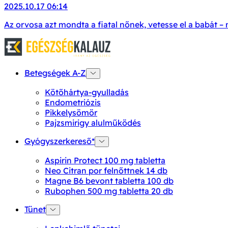
2025.10.17 06:14
Az orvosa azt mondta a fiatal nőnek, vetesse el a babát
Betegségek A-Z
Kötőhártya-gyulladás
Endometriózis
Pikkelysömör
Pajzsmirigy alulműködés
Gyógyszerkereső*
Aspirin Protect 100 mg tabletta
Neo Citran por felnőttnek 14 db
Magne B6 bevont tabletta 100 db
Rubophen 500 mg tabletta 20 db
Tünet