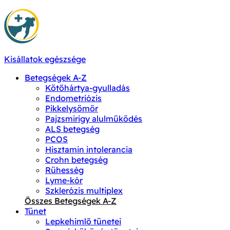
Kisállatok egészsége
Betegségek A-Z
Kötőhártya-gyulladás
Endometriózis
Pikkelysömör
Pajzsmirigy alulműködés
ALS betegség
PCOS
Hisztamin intolerancia
Crohn betegség
Rühesség
Lyme-kór
Szklerózis multiplex
Összes Betegségek A-Z
Tünet
Lepkehimlő tünetei