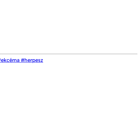
#ekcéma
#herpesz