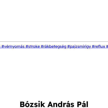
a
#vérnyomás
#stroke
#rákbetegség
#pajzsmirigy
#reflux
Bózsik András Pál