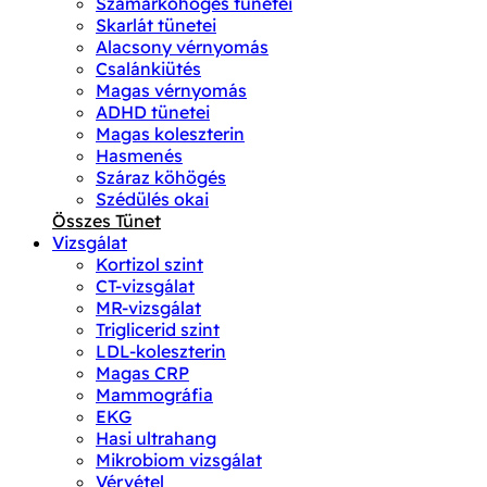
Szamárköhögés tünetei
Skarlát tünetei
Alacsony vérnyomás
Csalánkiütés
Magas vérnyomás
ADHD tünetei
Magas koleszterin
Hasmenés
Száraz köhögés
Szédülés okai
Összes Tünet
Vizsgálat
Kortizol szint
CT-vizsgálat
MR-vizsgálat
Triglicerid szint
LDL-koleszterin
Magas CRP
Mammográfia
EKG
Hasi ultrahang
Mikrobiom vizsgálat
Vérvétel