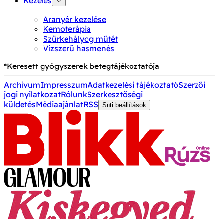
Kezelés
Aranyér kezelése
Kemoterápia
Szürkehályog műtét
Vízszerű hasmenés
*Keresett gyógyszerek betegtájékoztatója
Archívum
Impresszum
Adatkezelési tájékoztató
Szerzői
jogi nyilatkozat
Rólunk
Szerkesztőségi
küldetés
Médiaajánlat
RSS
Süti beállítások