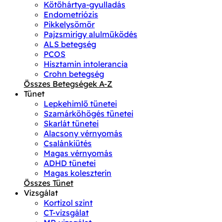
Kötőhártya-gyulladás
Endometriózis
Pikkelysömör
Pajzsmirigy alulműködés
ALS betegség
PCOS
Hisztamin intolerancia
Crohn betegség
Összes Betegségek A-Z
Tünet
Lepkehimlő tünetei
Szamárköhögés tünetei
Skarlát tünetei
Alacsony vérnyomás
Csalánkiütés
Magas vérnyomás
ADHD tünetei
Magas koleszterin
Összes Tünet
Vizsgálat
Kortizol szint
CT-vizsgálat