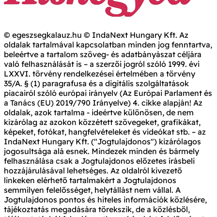
© egeszsegkalauz.hu © IndaNext Hungary Kft. Az
oldalak tartalmával kapcsolatban minden jog fenntartva,
beleértve a tartalom szöveg- és adatbányászat céljára
való felhasználását is – a szerzői jogról szóló 1999. évi
LXXVI. törvény rendelkezései értelmében a törvény
35/A. § (1) paragrafusa és a digitális szolgáltatások
piacairól szóló európai irányelv (Az Európai Parlament és
a Tanács (EU) 2019/790 Irányelve) 4. cikke alapján! Az
oldalak, azok tartalma - ideértve különösen, de nem
kizárólag az azokon közzétett szövegeket, grafikákat,
képeket, fotókat, hangfelvételeket és videókat stb. – az
IndaNext Hungary Kft. ("Jogtulajdonos") kizárólagos
jogosultsága alá esnek. Mindezek minden és bármely
felhasználása csak a Jogtulajdonos előzetes írásbeli
hozzájárulásával lehetséges. Az oldalról kivezető
linkeken elérhető tartalmakért a Jogtulajdonos
semmilyen felelősséget, helytállást nem vállal. A
Jogtulajdonos pontos és hiteles információk közlésére,
tájékoztatás megadására törekszik, de a közlésből,