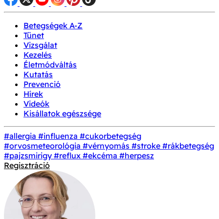
Betegségek A-Z
Tünet
Vizsgálat
Kezelés
Életmódváltás
Kutatás
Prevenció
Hírek
Videók
Kisállatok egészsége
#allergia
#influenza
#cukorbetegség
#orvosmeteorológia
#vérnyomás
#stroke
#rákbetegség
#pajzsmirigy
#reflux
#ekcéma
#herpesz
Regisztráció