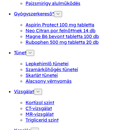
Pajzsmirigy alulműködés
Gyógyszerkereső*
Aspirin Protect 100 mg tabletta
Neo Citran por felnőttnek 14 db
Magne B6 bevont tabletta 100 db
Rubophen 500 mg tabletta 20 db
Tünet
Lepkehimlő tünetei
Szamárköhögés tünetei
Skarlát tünetei
Alacsony vérnyomás
Vizsgálat
Kortizol szint
CT-vizsgálat
MR-vizsgálat
Triglicerid szint