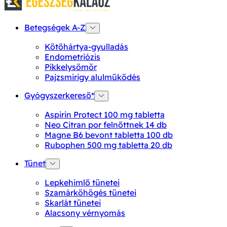
Betegségek A-Z
Kötőhártya-gyulladás
Endometriózis
Pikkelysömör
Pajzsmirigy alulműködés
Gyógyszerkereső*
Aspirin Protect 100 mg tabletta
Neo Citran por felnőttnek 14 db
Magne B6 bevont tabletta 100 db
Rubophen 500 mg tabletta 20 db
Tünet
Lepkehimlő tünetei
Szamárköhögés tünetei
Skarlát tünetei
Alacsony vérnyomás