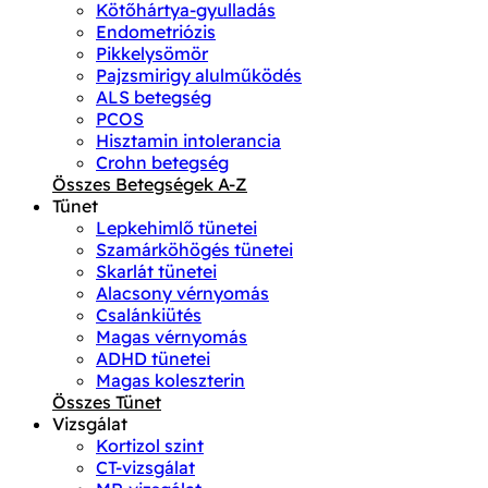
Kötőhártya-gyulladás
Endometriózis
Pikkelysömör
Pajzsmirigy alulműködés
ALS betegség
PCOS
Hisztamin intolerancia
Crohn betegség
Összes Betegségek A-Z
Tünet
Lepkehimlő tünetei
Szamárköhögés tünetei
Skarlát tünetei
Alacsony vérnyomás
Csalánkiütés
Magas vérnyomás
ADHD tünetei
Magas koleszterin
Összes Tünet
Vizsgálat
Kortizol szint
CT-vizsgálat