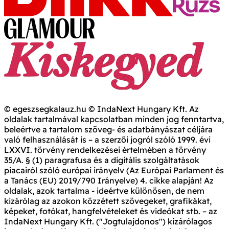
© egeszsegkalauz.hu © IndaNext Hungary Kft. Az
oldalak tartalmával kapcsolatban minden jog fenntartva,
beleértve a tartalom szöveg- és adatbányászat céljára
való felhasználását is – a szerzői jogról szóló 1999. évi
LXXVI. törvény rendelkezései értelmében a törvény
35/A. § (1) paragrafusa és a digitális szolgáltatások
piacairól szóló európai irányelv (Az Európai Parlament és
a Tanács (EU) 2019/790 Irányelve) 4. cikke alapján! Az
oldalak, azok tartalma - ideértve különösen, de nem
kizárólag az azokon közzétett szövegeket, grafikákat,
képeket, fotókat, hangfelvételeket és videókat stb. – az
IndaNext Hungary Kft. ("Jogtulajdonos") kizárólagos