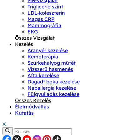
MR-vizsgálat
Triglicerid szint
LDL-koleszterin
Magas CRP
Mammográfia
EKG
Összes Vizsgálat
Kezelés
Aranyér kezelése
Kemoterápia
Szürkehályog műtét
Vízszerű hasmenés
Afta kezelése
Dagadt boka kezelése
Napallergia kezelése
Fülgyulladás kezelése
Összes Kezelés
Életmódváltás
Kutatás