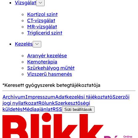
Vizsgálat
Kortizol szint
CT-vizsgálat
MR-vizsgálat
Triglicerid szint
Kezelés
Aranyér kezelése
Kemoterápia
Szürkehályog műtét
Vízszerű hasmenés
*Keresett gyógyszerek betegtájékoztatója
Archívum
Impresszum
Adatkezelési tájékoztató
Szerzői
jogi nyilatkozat
Rólunk
Szerkesztőségi
küldetés
Médiaajánlat
RSS
Süti beállítások