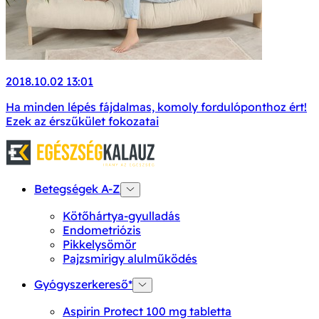
2018.10.02 13:01
Ha minden lépés fájdalmas, komoly fordulóponthoz ért!
Ezek az érszűkület fokozatai
Betegségek A-Z
Kötőhártya-gyulladás
Endometriózis
Pikkelysömör
Pajzsmirigy alulműködés
Gyógyszerkereső*
Aspirin Protect 100 mg tabletta