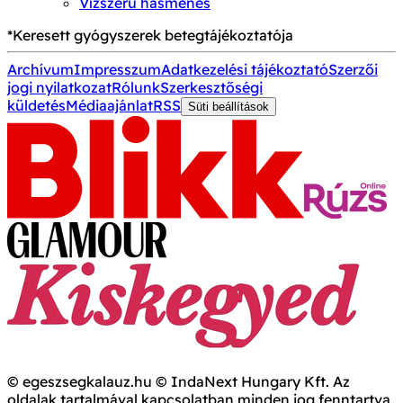
Vízszerű hasmenés
*Keresett gyógyszerek betegtájékoztatója
Archívum
Impresszum
Adatkezelési tájékoztató
Szerzői
jogi nyilatkozat
Rólunk
Szerkesztőségi
küldetés
Médiaajánlat
RSS
Süti beállítások
© egeszsegkalauz.hu © IndaNext Hungary Kft. Az
oldalak tartalmával kapcsolatban minden jog fenntartva,