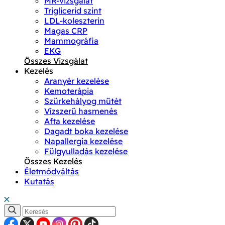
MR-vizsgálat
Triglicerid szint
LDL-koleszterin
Magas CRP
Mammográfia
EKG
Összes Vizsgálat
Kezelés
Aranyér kezelése
Kemoterápia
Szürkehályog műtét
Vízszerű hasmenés
Afta kezelése
Dagadt boka kezelése
Napallergia kezelése
Fülgyulladás kezelése
Összes Kezelés
Életmódváltás
Kutatás