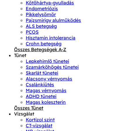
Kötőhártya-gyulladás
Endometriózis
Pikkelysömör
Pajzsmirigy alulműködés
ALS betegség
PCOS
Hisztamin intolerancia
Crohn betegség
Összes Betegségek A-Z
Tünet
Lepkehimlő tünetei
Szamárköhögés tünetei
Skarlát tünetei
Alacsony vérnyomás
Csalánkiütés
Magas vérnyomás
ADHD tünetei
Magas koleszterin
Összes Tünet
Vizsgálat
Kortizol szint
CT-vizsgálat