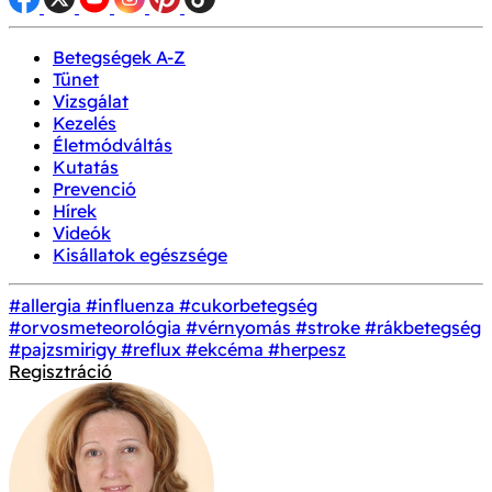
Betegségek A-Z
Tünet
Vizsgálat
Kezelés
Életmódváltás
Kutatás
Prevenció
Hírek
Videók
Kisállatok egészsége
#allergia
#influenza
#cukorbetegség
#orvosmeteorológia
#vérnyomás
#stroke
#rákbetegség
#pajzsmirigy
#reflux
#ekcéma
#herpesz
Regisztráció