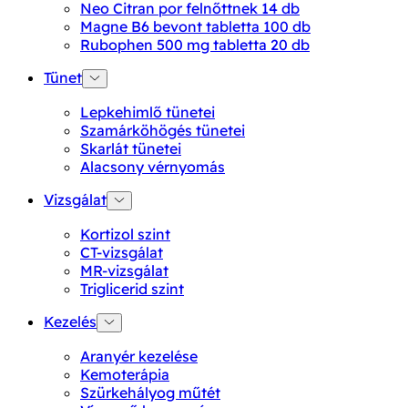
Neo Citran por felnőttnek 14 db
Magne B6 bevont tabletta 100 db
Rubophen 500 mg tabletta 20 db
Tünet
Lepkehimlő tünetei
Szamárköhögés tünetei
Skarlát tünetei
Alacsony vérnyomás
Vizsgálat
Kortizol szint
CT-vizsgálat
MR-vizsgálat
Triglicerid szint
Kezelés
Aranyér kezelése
Kemoterápia
Szürkehályog műtét