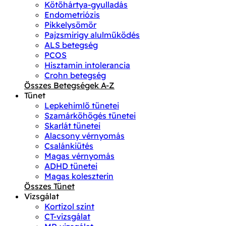
Kötőhártya-gyulladás
Endometriózis
Pikkelysömör
Pajzsmirigy alulműködés
ALS betegség
PCOS
Hisztamin intolerancia
Crohn betegség
Összes Betegségek A-Z
Tünet
Lepkehimlő tünetei
Szamárköhögés tünetei
Skarlát tünetei
Alacsony vérnyomás
Csalánkiütés
Magas vérnyomás
ADHD tünetei
Magas koleszterin
Összes Tünet
Vizsgálat
Kortizol szint
CT-vizsgálat