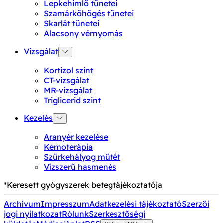
Lepkehimlő tünetei
Szamárköhögés tünetei
Skarlát tünetei
Alacsony vérnyomás
Vizsgálat
Kortizol szint
CT-vizsgálat
MR-vizsgálat
Triglicerid szint
Kezelés
Aranyér kezelése
Kemoterápia
Szürkehályog műtét
Vízszerű hasmenés
*Keresett gyógyszerek betegtájékoztatója
Archívum
Impresszum
Adatkezelési tájékoztató
Szerzői
jogi nyilatkozat
Rólunk
Szerkesztőségi