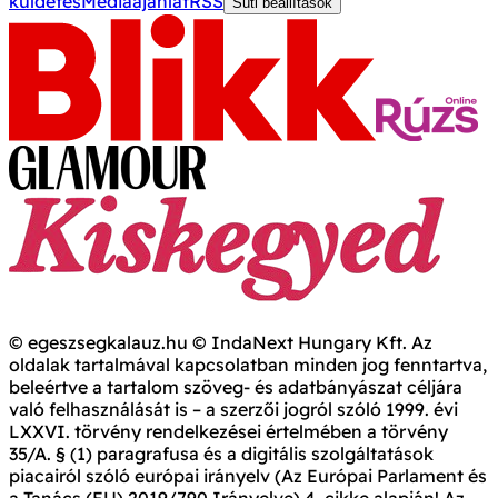
küldetés
Médiaajánlat
RSS
Süti beállítások
© egeszsegkalauz.hu © IndaNext Hungary Kft. Az
oldalak tartalmával kapcsolatban minden jog fenntartva,
beleértve a tartalom szöveg- és adatbányászat céljára
való felhasználását is – a szerzői jogról szóló 1999. évi
LXXVI. törvény rendelkezései értelmében a törvény
35/A. § (1) paragrafusa és a digitális szolgáltatások
piacairól szóló európai irányelv (Az Európai Parlament és
a Tanács (EU) 2019/790 Irányelve) 4. cikke alapján! Az