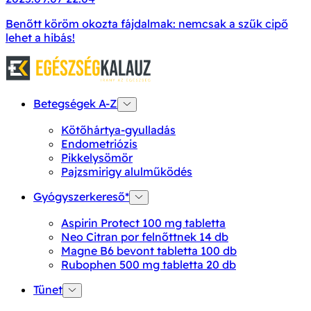
Benőtt köröm okozta fájdalmak: nemcsak a szűk cipő
lehet a hibás!
Betegségek A-Z
Kötőhártya-gyulladás
Endometriózis
Pikkelysömör
Pajzsmirigy alulműködés
Gyógyszerkereső*
Aspirin Protect 100 mg tabletta
Neo Citran por felnőttnek 14 db
Magne B6 bevont tabletta 100 db
Rubophen 500 mg tabletta 20 db
Tünet