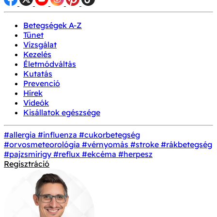
Betegségek A-Z
Tünet
Vizsgálat
Kezelés
Életmódváltás
Kutatás
Prevenció
Hírek
Videók
Kisállatok egészsége
#allergia
#influenza
#cukorbetegség
#orvosmeteorológia
#vérnyomás
#stroke
#rákbetegség
#pajzsmirigy
#reflux
#ekcéma
#herpesz
Regisztráció