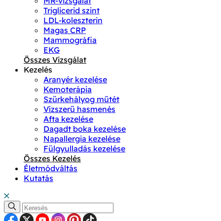
MR-vizsgálat
Triglicerid szint
LDL-koleszterin
Magas CRP
Mammográfia
EKG
Összes Vizsgálat
Kezelés
Aranyér kezelése
Kemoterápia
Szürkehályog műtét
Vízszerű hasmenés
Afta kezelése
Dagadt boka kezelése
Napallergia kezelése
Fülgyulladás kezelése
Összes Kezelés
Életmódváltás
Kutatás