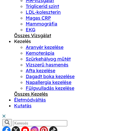
MR-vizsgálat
Triglicerid szint
LDL-koleszterin
Magas CRP
Mammográfia
EKG
Összes Vizsgálat
Kezelés
Aranyér kezelése
Kemoterápia
Szürkehályog műtét
Vízszerű hasmenés
Afta kezelése
Dagadt boka kezelése
Napallergia kezelése
Fülgyulladás kezelése
Összes Kezelés
Életmódváltás
Kutatás