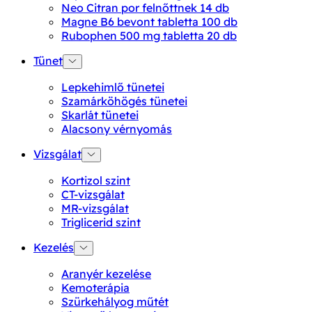
Neo Citran por felnőttnek 14 db
Magne B6 bevont tabletta 100 db
Rubophen 500 mg tabletta 20 db
Tünet
Lepkehimlő tünetei
Szamárköhögés tünetei
Skarlát tünetei
Alacsony vérnyomás
Vizsgálat
Kortizol szint
CT-vizsgálat
MR-vizsgálat
Triglicerid szint
Kezelés
Aranyér kezelése
Kemoterápia
Szürkehályog műtét