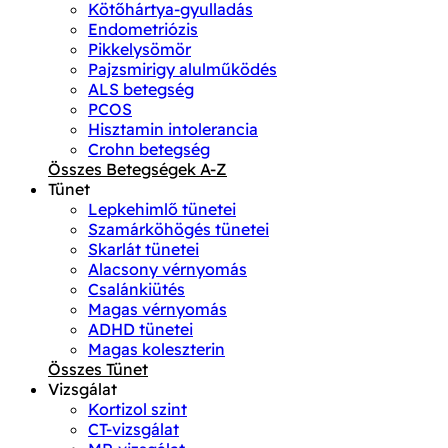
Kötőhártya-gyulladás
Endometriózis
Pikkelysömör
Pajzsmirigy alulműködés
ALS betegség
PCOS
Hisztamin intolerancia
Crohn betegség
Összes Betegségek A-Z
Tünet
Lepkehimlő tünetei
Szamárköhögés tünetei
Skarlát tünetei
Alacsony vérnyomás
Csalánkiütés
Magas vérnyomás
ADHD tünetei
Magas koleszterin
Összes Tünet
Vizsgálat
Kortizol szint
CT-vizsgálat