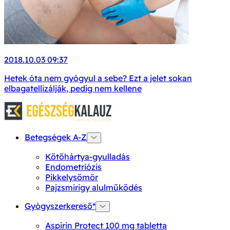
2018.10.03 09:37
Hetek óta nem gyógyul a sebe? Ezt a jelet sokan
elbagatellizálják, pedig nem kellene
Betegségek A-Z
Kötőhártya-gyulladás
Endometriózis
Pikkelysömör
Pajzsmirigy alulműködés
Gyógyszerkereső*
Aspirin Protect 100 mg tabletta