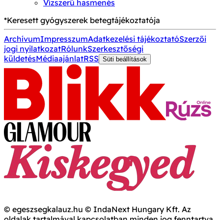
Vízszerű hasmenés
*Keresett gyógyszerek betegtájékoztatója
Archívum
Impresszum
Adatkezelési tájékoztató
Szerzői
jogi nyilatkozat
Rólunk
Szerkesztőségi
küldetés
Médiaajánlat
RSS
Süti beállítások
© egeszsegkalauz.hu © IndaNext Hungary Kft. Az
oldalak tartalmával kapcsolatban minden jog fenntartva,