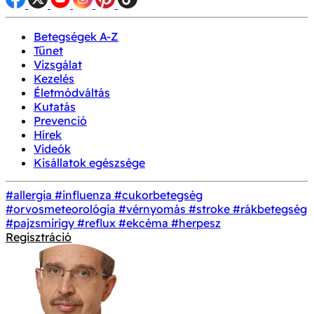
Betegségek A-Z
Tünet
Vizsgálat
Kezelés
Életmódváltás
Kutatás
Prevenció
Hírek
Videók
Kisállatok egészsége
#allergia
#influenza
#cukorbetegség
#orvosmeteorológia
#vérnyomás
#stroke
#rákbetegség
#pajzsmirigy
#reflux
#ekcéma
#herpesz
Regisztráció