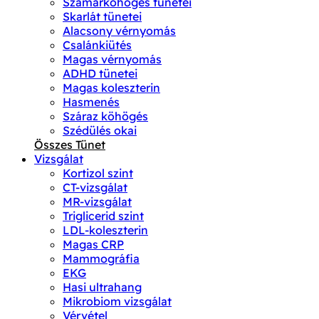
Szamárköhögés tünetei
Skarlát tünetei
Alacsony vérnyomás
Csalánkiütés
Magas vérnyomás
ADHD tünetei
Magas koleszterin
Hasmenés
Száraz köhögés
Szédülés okai
Összes Tünet
Vizsgálat
Kortizol szint
CT-vizsgálat
MR-vizsgálat
Triglicerid szint
LDL-koleszterin
Magas CRP
Mammográfia
EKG
Hasi ultrahang
Mikrobiom vizsgálat
Vérvétel