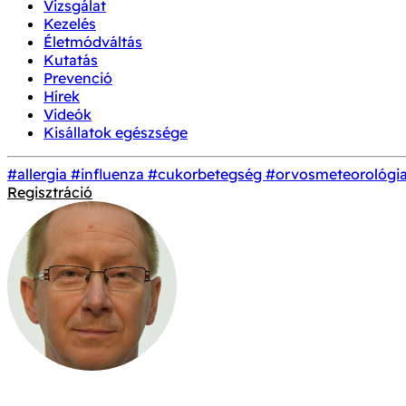
Vizsgálat
Kezelés
Életmódváltás
Kutatás
Prevenció
Hírek
Videók
Kisállatok egészsége
#allergia
#influenza
#cukorbetegség
#orvosmeteorológi
Regisztráció