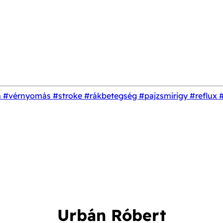
a
#vérnyomás
#stroke
#rákbetegség
#pajzsmirigy
#reflux
Urbán Róbert