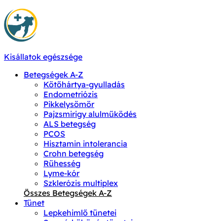
Kisállatok egészsége
Betegségek A-Z
Kötőhártya-gyulladás
Endometriózis
Pikkelysömör
Pajzsmirigy alulműködés
ALS betegség
PCOS
Hisztamin intolerancia
Crohn betegség
Rühesség
Lyme-kór
Szklerózis multiplex
Összes Betegségek A-Z
Tünet
Lepkehimlő tünetei