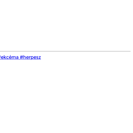
#ekcéma
#herpesz