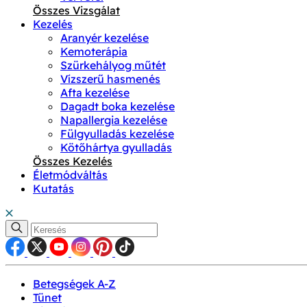
Összes Vizsgálat
Kezelés
Aranyér kezelése
Kemoterápia
Szürkehályog műtét
Vízszerű hasmenés
Afta kezelése
Dagadt boka kezelése
Napallergia kezelése
Fülgyulladás kezelése
Kötőhártya gyulladás
Összes Kezelés
Életmódváltás
Kutatás
Betegségek A-Z
Tünet