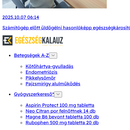
2025.10.07 06:14
Számítógép előtt üldögélni hasonlóképp egészségkárosító
Betegségek A-Z
Kötőhártya-gyulladás
Endometriózis
Pikkelysömör
Pajzsmirigy alulműködés
Gyógyszerkereső*
Aspirin Protect 100 mg tabletta
Neo Citran por felnőttnek 14 db
Magne B6 bevont tabletta 100 db
Rubophen 500 mg tabletta 20 db