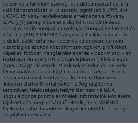
beleértve a tartalom szöveg- és adatbányászat céljára
való felhasználását is – a szerzői jogról szóló 1999. évi
LXXVI. törvény rendelkezései értelmében a törvény
35/A. § (1) paragrafusa és a digitális szolgáltatások
piacairól szóló európai irányelv (Az Európai Parlament és
a Tanács (EU) 2019/790 Irányelve) 4. cikke alapján! Az
oldalak, azok tartalma - ideértve különösen, de nem
kizárólag az azokon közzétett szövegeket, grafikákat,
képeket, fotókat, hangfelvételeket és videókat stb. – az
IndaNext Hungary Kft. ("Jogtulajdonos") kizárólagos
jogosultsága alá esnek. Mindezek minden és bármely
felhasználása csak a Jogtulajdonos előzetes írásbeli
hozzájárulásával lehetséges. Az oldalról kivezető
linkeken elérhető tartalmakért a Jogtulajdonos
semmilyen felelősséget, helytállást nem vállal. A
Jogtulajdonos pontos és hiteles információk közlésére,
tájékoztatás megadására törekszik, de a közlésből,
tájékoztatásból fakadó esetleges károkért felelősséget,
helytállást nem vállal.