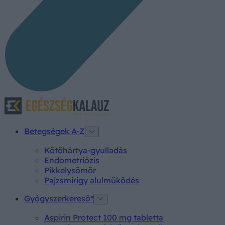
Betegségek A-Z
Kötőhártya-gyulladás
Endometriózis
Pikkelysömör
Pajzsmirigy alulműködés
Gyógyszerkereső*
Aspirin Protect 100 mg tabletta