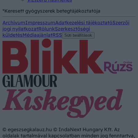
*Keresett gyógyszerek betegtájékoztatója
Archívum
Impresszum
Adatkezelési tájékoztató
Szerzői
jogi nyilatkozat
Rólunk
Szerkesztőségi
küldetés
Médiaajánlat
RSS
Süti beállítások
© egeszsegkalauz.hu © IndaNext Hungary Kft. Az
oldalak tartalmával kapcsolatban minden jog fenntartva,