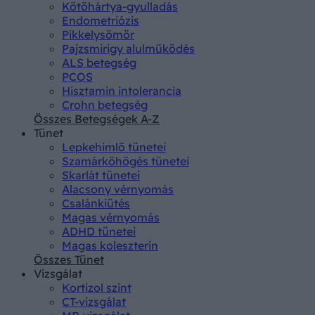
Kötőhártya-gyulladás
Endometriózis
Pikkelysömör
Pajzsmirigy alulműködés
ALS betegség
PCOS
Hisztamin intolerancia
Crohn betegség
Összes Betegségek A-Z
Tünet
Lepkehimlő tünetei
Szamárköhögés tünetei
Skarlát tünetei
Alacsony vérnyomás
Csalánkiütés
Magas vérnyomás
ADHD tünetei
Magas koleszterin
Összes Tünet
Vizsgálat
Kortizol szint
CT-vizsgálat