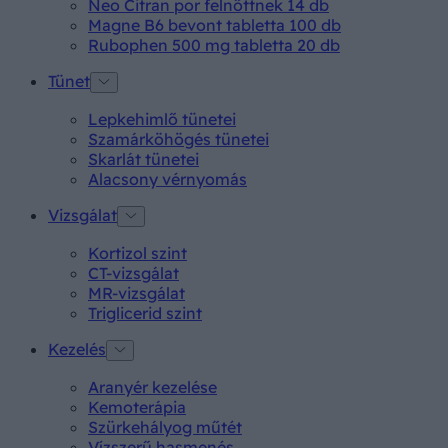
Neo Citran por felnőttnek 14 db
Magne B6 bevont tabletta 100 db
Rubophen 500 mg tabletta 20 db
Tünet
Lepkehimlő tünetei
Szamárköhögés tünetei
Skarlát tünetei
Alacsony vérnyomás
Vizsgálat
Kortizol szint
CT-vizsgálat
MR-vizsgálat
Triglicerid szint
Kezelés
Aranyér kezelése
Kemoterápia
Szürkehályog műtét
Vízszerű hasmenés