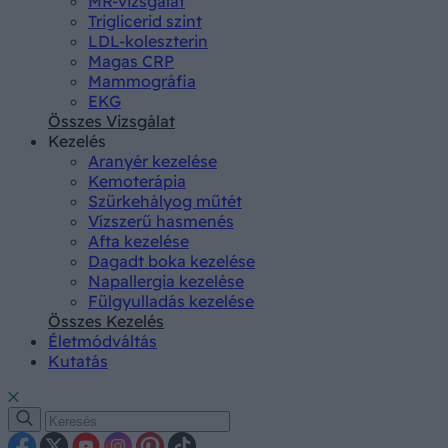
MR-vizsgálat
Triglicerid szint
LDL-koleszterin
Magas CRP
Mammográfia
EKG
Összes Vizsgálat
Kezelés
Aranyér kezelése
Kemoterápia
Szürkehályog műtét
Vízszerű hasmenés
Afta kezelése
Dagadt boka kezelése
Napallergia kezelése
Fülgyulladás kezelése
Összes Kezelés
Életmódváltás
Kutatás