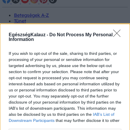
Betegségek A-Z
Tünet
Vizsgálat
Kezelés
EgészségKalauz -
Do Not Process My Personal
Életmódváltás
Information
Kutatás
Prevenció
If you wish to opt-out of the sale, sharing to third parties, or
Hírek
processing of your personal or sensitive information for
Videók
targeted advertising by us, please use the below opt-out
Kisállatok egészsége
section to confirm your selection. Please note that after your
opt-out request is processed you may continue seeing
#allergia
#influenza
#cukorbetegség
interest-based ads based on personal information utilized by
#orvosmeteorológia
#vérnyomás
#stroke
#rákbetegség
us or personal information disclosed to third parties prior to
#pajzsmirigy
#reflux
#ekcéma
#herpesz
your opt-out. You may separately opt-out of the further
Regisztráció
disclosure of your personal information by third parties on the
IAB’s list of downstream participants. This information may
also be disclosed by us to third parties on the
IAB’s List of
Downstream Participants
that may further disclose it to other
third parties.
Tünet
Hasmenés