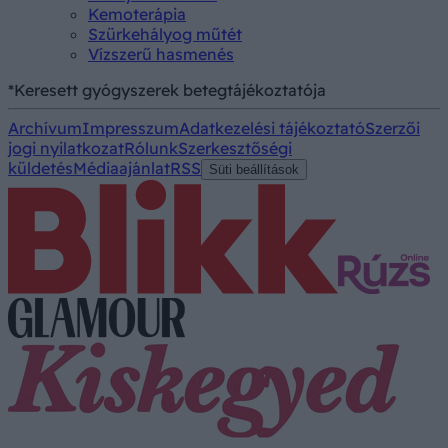
Kemoterápia
Szürkehályog műtét
Vízszerű hasmenés
*Keresett gyógyszerek betegtájékoztatója
Archívum
Impresszum
Adatkezelési tájékoztató
Szerzői
jogi nyilatkozat
Rólunk
Szerkesztőségi
küldetés
Médiaajánlat
RSS
Süti beállítások