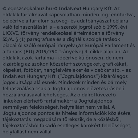
© egeszsegkalauz.hu © IndaNext Hungary Kft. Az
oldalak tartalmával kapcsolatban minden jog fenntartva,
beleértve a tartalom szöveg- és adatbányászat céljára
való felhasználását is – a szerzői jogról szóló 1999. évi
LXXVI. törvény rendelkezései értelmében a törvény
35/A. § (1) paragrafusa és a digitális szolgáltatások
piacairól szóló európai irányelv (Az Európai Parlament és
a Tanács (EU) 2019/790 Irányelve) 4. cikke alapján! Az
oldalak, azok tartalma - ideértve különösen, de nem
kizárólag az azokon közzétett szövegeket, grafikákat,
képeket, fotókat, hangfelvételeket és videókat stb. – az
IndaNext Hungary Kft. ("Jogtulajdonos") kizárólagos
jogosultsága alá esnek. Mindezek minden és bármely
felhasználása csak a Jogtulajdonos előzetes írásbeli
hozzájárulásával lehetséges. Az oldalról kivezető
linkeken elérhető tartalmakért a Jogtulajdonos
semmilyen felelősséget, helytállást nem vállal. A
Jogtulajdonos pontos és hiteles információk közlésére,
tájékoztatás megadására törekszik, de a közlésből,
tájékoztatásból fakadó esetleges károkért felelősséget,
helytállást nem vállal.