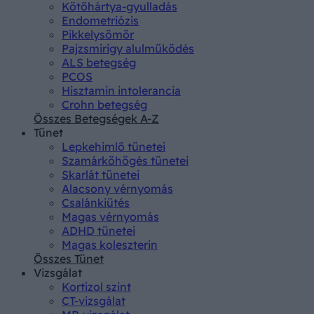
Kötőhártya-gyulladás
Endometriózis
Pikkelysömör
Pajzsmirigy alulműködés
ALS betegség
PCOS
Hisztamin intolerancia
Crohn betegség
Összes Betegségek A-Z
Tünet
Lepkehimlő tünetei
Szamárköhögés tünetei
Skarlát tünetei
Alacsony vérnyomás
Csalánkiütés
Magas vérnyomás
ADHD tünetei
Magas koleszterin
Összes Tünet
Vizsgálat
Kortizol szint
CT-vizsgálat