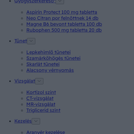
Gyógyszerkereső*
Aspirin Protect 100 mg tabletta
Neo Citran por felnőttnek 14 db
Magne B6 bevont tabletta 100 db
Rubophen 500 mg tabletta 20 db
Tünet
Lepkehimlő tünetei
Szamárköhögés tünetei
Skarlát tünetei
Alacsony vérnyomás
Vizsgálat
Kortizol szint
CT-vizsgálat
MR-vizsgálat
Triglicerid szint
Kezelés
Aranyér kezelése