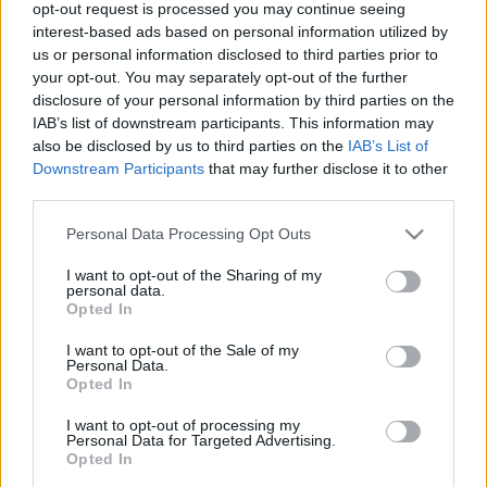
opt-out request is processed you may continue seeing
interest-based ads based on personal information utilized by
Betegségek A-Z
us or personal information disclosed to third parties prior to
Tünet
your opt-out. You may separately opt-out of the further
Vizsgálat
disclosure of your personal information by third parties on the
Kezelés
IAB’s list of downstream participants. This information may
Életmódváltás
also be disclosed by us to third parties on the
IAB’s List of
Kutatás
Downstream Participants
that may further disclose it to other
Prevenció
third parties.
Hírek
Videók
Please note that this website/app uses one or more Google
Personal Data Processing Opt Outs
Kisállatok egészsége
services and may gather and store information including but
not limited to your visit or usage behaviour. You may click to
I want to opt-out of the Sharing of my
personal data.
grant or deny consent to Google and its third-party tags to
#allergia
#influenza
#cukorbetegség
Opted In
use your data for below specified purposes in below Google
#orvosmeteorológia
#vérnyomás
#stroke
#rákbetegség
#pajzsmirigy
#reflux
#ekcéma
#herpesz
consent section.
I want to opt-out of the Sale of my
Regisztráció
Personal Data.
Opted In
I want to opt-out of processing my
Personal Data for Targeted Advertising.
Opted In
Tünet
Ínygyulladás