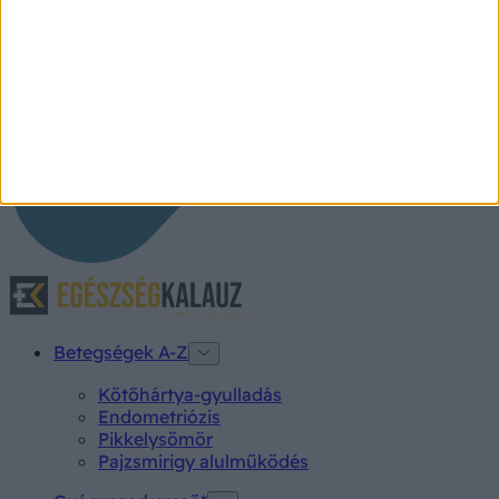
Betegségek A-Z
Kötőhártya-gyulladás
Endometriózis
Pikkelysömör
Pajzsmirigy alulműködés