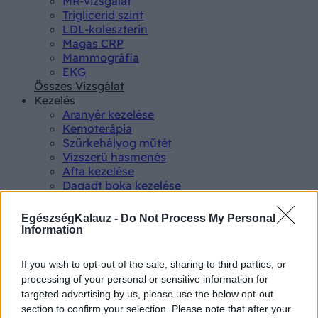
MR-vizsgálat
Triglicerid szint
LDL-koleszterin
Magas CRP
Mammográfia
EKG
Összes Vizsgálat
Kezelés
Aranyér kezelése
Kemoterápia
Szürkehályog műtét
Vízszerű hasmenés
Afta kezelése
Dagadt boka kezelése
Napallergia kezelése
Fülgyulladás kezelése
EgészségKalauz -
Do Not Process My Personal
Összes Kezelés
Information
Életmódváltás
Kutatás
If you wish to opt-out of the sale, sharing to third parties, or
processing of your personal or sensitive information for
targeted advertising by us, please use the below opt-out
section to confirm your selection. Please note that after your