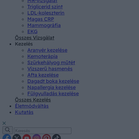
MR-vizsgálat
Triglicerid szint
LDL-koleszterin
Magas CRP
Mammográfia
EKG
Összes Vizsgálat
Kezelés
Aranyér kezelése
Kemoterápia
Szürkehályog műtét
Vízszerű hasmenés
Afta kezelése
Dagadt boka kezelése
Napallergia kezelése
Fülgyulladás kezelése
Összes Kezelés
Életmódváltás
Kutatás