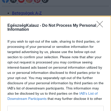
Betegségek A-Z
Tünet
Vizsgálat
EgészségKalauz -
Do Not Process My Personal
Kezelés
Information
Életmódváltás
Kutatás
If you wish to opt-out of the sale, sharing to third parties, or
Prevenció
processing of your personal or sensitive information for
Hírek
targeted advertising by us, please use the below opt-out
Videók
Kisállatok egészsége
section to confirm your selection. Please note that after your
opt-out request is processed you may continue seeing
interest-based ads based on personal information utilized by
#allergia
#influenza
#cukorbetegség
us or personal information disclosed to third parties prior to
#orvosmeteorológia
#vérnyomás
#stroke
#rákbetegség
your opt-out. You may separately opt-out of the further
#pajzsmirigy
#reflux
#ekcéma
#herpesz
disclosure of your personal information by third parties on the
Regisztráció
IAB’s list of downstream participants. This information may
also be disclosed by us to third parties on the
IAB’s List of
Downstream Participants
that may further disclose it to other
third parties.
Tünet
Magas vérnyomás