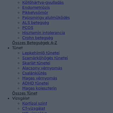
Kötőhártya-gyulladás
Endometriózis
Pikkelysömör
Pajzsmirigy alulműködés
ALS betegség
PCOS
Hisztamin intolerancia
Crohn betegség
Összes Betegségek A-Z
Tünet
Lepkehimlő tünetei
Szamárköhögés tünetei
Skarlát tünetei
Alacsony vérnyomás
Csalánkiütés
Magas vérnyomás
ADHD tünetei
Magas koleszterin
Összes Tünet
Vizsgálat
Kortizol szint
CT-vizsgálat