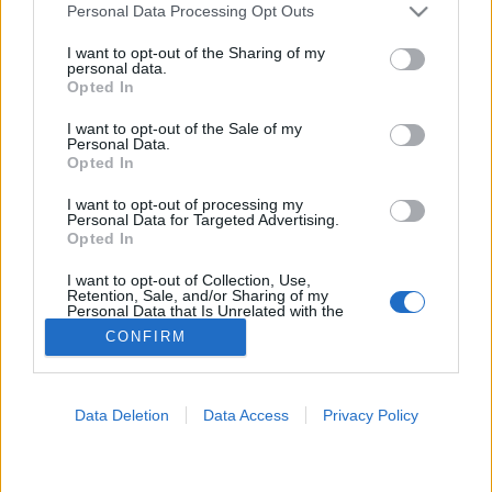
Please note that this website/app uses one or more Google
Personal Data Processing Opt Outs
services and may gather and store information including but
Magas vérnyomás
not limited to your visit or usage behaviour. You may click to
I want to opt-out of the Sharing of my
personal data.
grant or deny consent to Google and its third-party tags to
Opted In
use your data for below specified purposes in below Google
consent section.
I want to opt-out of the Sale of my
Personal Data.
Opted In
I want to opt-out of processing my
Personal Data for Targeted Advertising.
Opted In
I want to opt-out of Collection, Use,
Retention, Sale, and/or Sharing of my
Personal Data that Is Unrelated with the
Purposes for which it was collected.
CONFIRM
Opted Out
Google consents
Data Deletion
Data Access
Privacy Policy
I want to allow Google to enable storage
related to advertising like cookies on web or
device identifiers in apps.