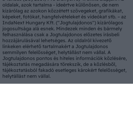
oldalak, azok tartalma - ideértve különösen, de nem
kizárólag az azokon közzétett szövegeket, grafikákat,
képeket, fotókat, hangfelvételeket és videókat stb. – az
IndaNext Hungary Kft. ("Jogtulajdonos") kizárólagos
jogosultsága alá esnek. Mindezek minden és bármely
felhasználása csak a Jogtulajdonos előzetes írásbeli
hozzájárulásával lehetséges. Az oldalról kivezető
linkeken elérhető tartalmakért a Jogtulajdonos
semmilyen felelősséget, helytállást nem vállal. A
Jogtulajdonos pontos és hiteles információk közlésére,
tájékoztatás megadására törekszik, de a közlésből,
tájékoztatásból fakadó esetleges károkért felelősséget,
helytállást nem vállal.