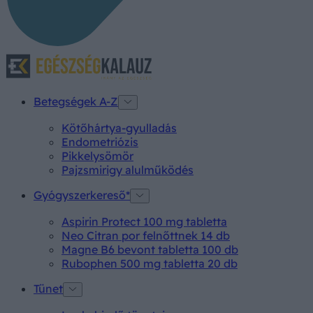
Betegségek A-Z
Kötőhártya-gyulladás
Endometriózis
Pikkelysömör
Pajzsmirigy alulműködés
Gyógyszerkereső*
Aspirin Protect 100 mg tabletta
Neo Citran por felnőttnek 14 db
Magne B6 bevont tabletta 100 db
Rubophen 500 mg tabletta 20 db
Tünet