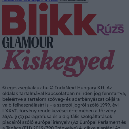
© egeszsegkalauz.hu © IndaNext Hungary Kft. Az
oldalak tartalmával kapcsolatban minden jog fenntartva,
beleértve a tartalom szöveg- és adatbányászat céljára
való felhasználását is – a szerzői jogról szóló 1999. évi
LXXVI. törvény rendelkezései értelmében a törvény
35/A. § (1) paragrafusa és a digitális szolgáltatások
piacairól szóló európai irányelv (Az Európai Parlament és
a Tanács (EU) 2019/790 Irányelve) 4. cikke alapján! Az