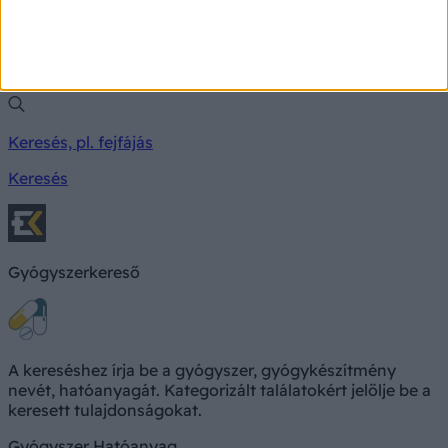
Milyen betegségre utalhatnak a tünetei?
Keresés, pl. fejfájás
Keresés
Gyógyszerkereső
A kereséshez írja be a gyógyszer, gyógykészítmény
nevét, hatóanyagát. Kategorizált találatokért jelölje be a
keresett tulajdonságokat.
Gyógyszer
Hatóanyag