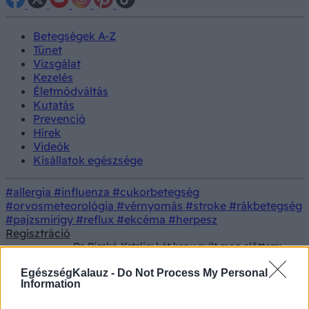
Betegségek A-Z
Tünet
Vizsgálat
Kezelés
Életmódváltás
Kutatás
Prevenció
Hírek
Videók
Kisállatok egészsége
#allergia
#influenza
#cukorbetegség
#orvosmeteorológia
#vérnyomás
#stroke
#rákbetegség
#pajzsmirigy
#reflux
#ekcéma
#herpesz
Regisztráció
Dr. Piczkó Katalin: két kapu nyílt meg előttem:
Videók
tudtam, mindenképp fenekestől felfordul az
életem
EgészségKalauz -
Do Not Process My Personal
Information
Dr. Piczkó Katalin: két kapu nyílt