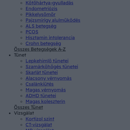
Kötőhártya-gyulladás
Endometriózis
Pikkelysömör
Pajzsmirigy alulműködés
ALS betegség
PCOS
Hisztamin intolerancia
Crohn betegség
Összes Betegségek A-Z
Tünet
Lepkehimlő tünetei
Szamárköhögés tünetei
Skarlát tünetei
Alacsony vérnyomás
Csalánkiütés
Magas vérnyomás
ADHD tünetei
Magas koleszterin
Összes Tünet
Vizsgálat
Kortizol szint
CT-vizsgálat