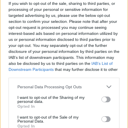
meg előttem: tudtam, mindenképp
If you wish to opt-out of the sale, sharing to third parties, or
processing of your personal or sensitive information for
fenekestől felfordul az életem
targeted advertising by us, please use the below opt-out
section to confirm your selection. Please note that after your
opt-out request is processed you may continue seeing
interest-based ads based on personal information utilized by
us or personal information disclosed to third parties prior to
your opt-out. You may separately opt-out of the further
disclosure of your personal information by third parties on the
IAB’s list of downstream participants. This information may
also be disclosed by us to third parties on the
IAB’s List of
Downstream Participants
that may further disclose it to other
third parties.
Please note that this website/app uses one or more Google
Personal Data Processing Opt Outs
services and may gather and store information including but
not limited to your visit or usage behaviour. You may click to
I want to opt-out of the Sharing of my
personal data.
grant or deny consent to Google and its third-party tags to
Opted In
use your data for below specified purposes in below Google
consent section.
I want to opt-out of the Sale of my
Personal Data.
Opted In