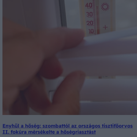
Enyhül a hőség: szombattól az országos tisztifőorvos
II. fokúra mérsékelte a hőségriasztást