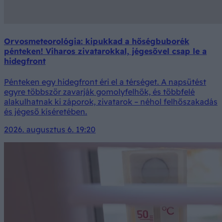
Orvosmeteorológia: kipukkad a hőségbuborék
pénteken! Viharos zivatarokkal, jégesővel csap le a
hidegfront
Pénteken egy hidegfront éri el a térséget. A napsütést
egyre többször zavarják gomolyfelhők, és többfelé
alakulhatnak ki záporok, zivatarok – néhol felhőszakadás
és jégeső kíséretében.
2026. augusztus 6. 19:20