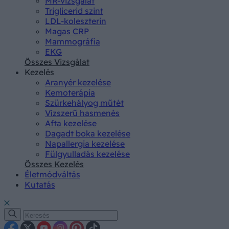
MR-vizsgálat
Triglicerid szint
LDL-koleszterin
Magas CRP
Mammográfia
EKG
Összes Vizsgálat
Kezelés
Aranyér kezelése
Kemoterápia
Szürkehályog műtét
Vízszerű hasmenés
Afta kezelése
Dagadt boka kezelése
Napallergia kezelése
Fülgyulladás kezelése
Összes Kezelés
Életmódváltás
Kutatás