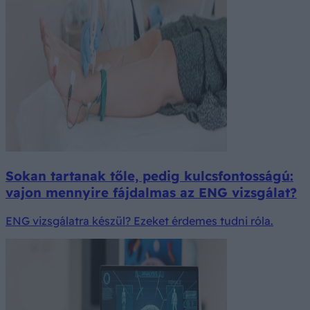
Sokan tartanak tőle, pedig kulcsfontosságú:
vajon mennyire fájdalmas az ENG vizsgálat?
ENG vizsgálatra készül? Ezeket érdemes tudni róla.