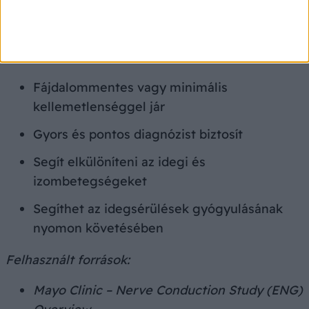
idegkárosodás jelentős.
Milyen előnyei vannak az
elektroneurográfiának?
Fájdalommentes vagy minimális
kellemetlenséggel jár
Gyors és pontos diagnózist biztosít
Segít elkülöníteni az idegi és
izombetegségeket
Segíthet az idegsérülések gyógyulásának
nyomon követésében
Felhasznált források:
Mayo Clinic – Nerve Conduction Study (ENG)