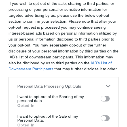
If you wish to opt-out of the sale, sharing to third parties, or
Elektroneurográfia
processing of your personal or sensitive information for
targeted advertising by us, please use the below opt-out
section to confirm your selection. Please note that after your
Mi az elektroneurográfia (ENG) és
opt-out request is processed you may continue seeing
interest-based ads based on personal information utilized by
mit mutat ki?
us or personal information disclosed to third parties prior to
your opt-out. You may separately opt-out of the further
Az elektroneurográfia (ENG) egy speciális
disclosure of your personal information by third parties on the
IAB’s list of downstream participants. This information may
idegvezetési vizsgálat, amely segít az idegek
also be disclosed by us to third parties on the
IAB’s List of
működésének és állapotának felmérésében.
Downstream Participants
that may further disclose it to other
third parties.
Mi az ENG vizsgálat, és miért van
Please note that this website/app uses one or more Google
Personal Data Processing Opt Outs
rá szükség?
services and may gather and store information including but
not limited to your visit or usage behaviour. You may click to
I want to opt-out of the Sharing of my
personal data.
grant or deny consent to Google and its third-party tags to
Az elektroneurográfia (ENG) egy diagnosztikai
Opted In
use your data for below specified purposes in below Google
vizsgálat, amely az idegek vezetési sebességét
consent section.
I want to opt-out of the Sale of my
és működését méri. Az idegkárosodások,
Personal Data.
Opted In