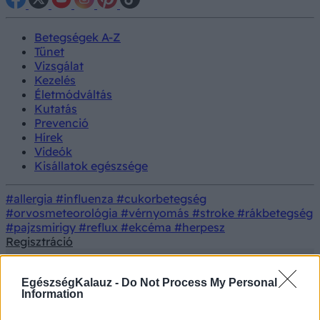
Betegségek A-Z
Tünet
Vizsgálat
Kezelés
Életmódváltás
Kutatás
Prevenció
Hírek
Videók
Kisállatok egészsége
#allergia
#influenza
#cukorbetegség
#orvosmeteorológia
#vérnyomás
#stroke
#rákbetegség
#pajzsmirigy
#reflux
#ekcéma
#herpesz
Regisztráció
EgészségKalauz -
Do Not Process My Personal
Information
Vizsgálat
Elektroneurográfia