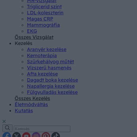
MR-vizsgálat
Triglicerid szint
LDL-koleszterin
Magas CRP
Mammográfia
EKG
Összes Vizsgálat
Kezelés
Aranyér kezelése
Kemoterápia
Szürkehályog műtét
Vízszerű hasmenés
Afta kezelése
Dagadt boka kezelése
Napallergia kezelése
Fülgyulladás kezelése
Összes Kezelés
Életmódváltás
Kutatás