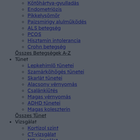
Kötőhártya-gyulladás
Endometriózis
Pikkelysömör
Pajzsmirigy alulműködés
ALS betegség
PCOS
Hisztamin intolerancia
Crohn betegség
Összes Betegségek A-Z
Tünet
Lepkehimlő tünetei
Szamárköhögés tünetei
Skarlát tünetei
Alacsony vérnyomás
Csalánkiütés
Magas vérnyomás
ADHD tünetei
Magas koleszterin
Összes Tünet
Vizsgálat
Kortizol szint
CT-vizsgálat