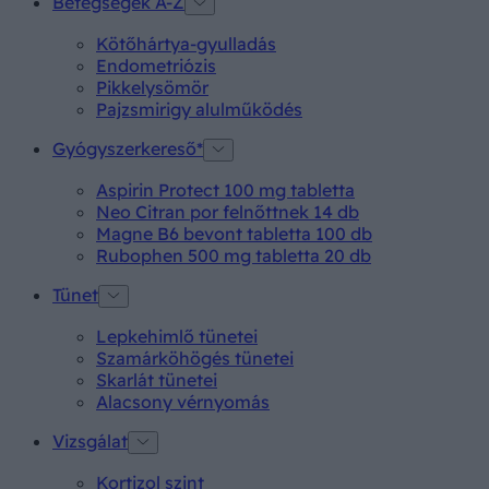
Betegségek A-Z
Kötőhártya-gyulladás
Endometriózis
Pikkelysömör
Pajzsmirigy alulműködés
Gyógyszerkereső*
Aspirin Protect 100 mg tabletta
Neo Citran por felnőttnek 14 db
Magne B6 bevont tabletta 100 db
Rubophen 500 mg tabletta 20 db
Tünet
Lepkehimlő tünetei
Szamárköhögés tünetei
Skarlát tünetei
Alacsony vérnyomás
Vizsgálat
Kortizol szint