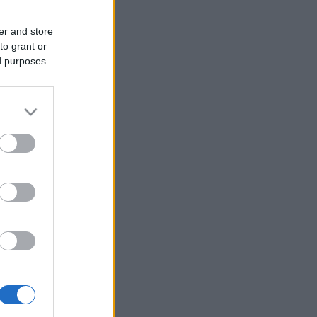
er and store
to grant or
ed purposes