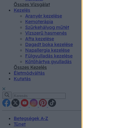
authenti
Összes Vizsgálat
Kezelés
Aranyér kezelése
Kemoterápia
Szürkehályog műtét
Vízszerű hasmenés
Afta kezelése
Dagadt boka kezelése
Napallergia kezelése
Fülgyulladás kezelése
Kötőhártya gyulladás
Összes Kezelés
Életmódváltás
Kutatás
Betegségek A-Z
Tünet