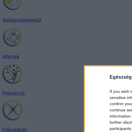
Gyógyszerkereső
Allergia
Egészség
If you wish 
Prevenció
sensitive in
confirm you
continue se
information 
further disc
participants
Fókuszban