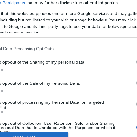
Participants
that may further disclose it to other third parties.
 that this website/app uses one or more Google services and may gath
including but not limited to your visit or usage behaviour. You may click 
 to Google and its third-party tags to use your data for below specifi
ogle consent section.
l Data Processing Opt Outs
o opt-out of the Sharing of my personal data.
In
o opt-out of the Sale of my Personal Data.
In
to opt-out of processing my Personal Data for Targeted
ing.
In
o opt-out of Collection, Use, Retention, Sale, and/or Sharing
ersonal Data that Is Unrelated with the Purposes for which it
lected.