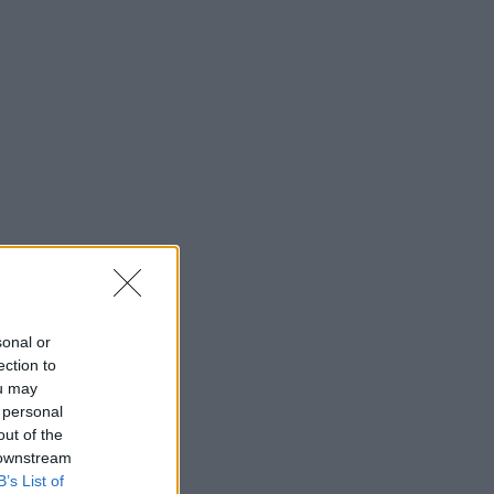
sonal or
ection to
ou may
 personal
out of the
 downstream
B’s List of