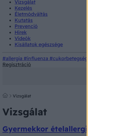
Vizsgálat
Kezelés
Életmódváltás
Kutatás
Prevenció
Hírek
Videók
Kisállatok egészsége
#allergia
#influenza
#cukorbetegség
#orvosmeteorológi
Regisztráció
Vizsgálat
Vizsgálat
Gyermekkor ételallergiák - valóság 