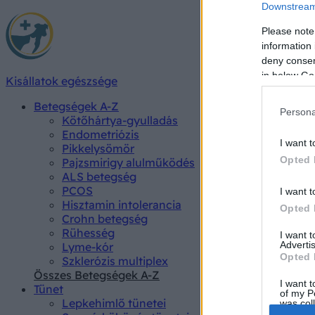
Downstream 
Please note
information 
deny consent
in below Go
Kisállatok egészsége
Betegségek A-Z
Persona
Kötőhártya-gyulladás
Endometriózis
I want t
Pikkelysömör
Opted 
Pajzsmirigy alulműködés
ALS betegség
PCOS
I want t
Hisztamin intolerancia
Opted 
Crohn betegség
Rühesség
I want 
Advertis
Lyme-kór
Opted 
Szklerózis multiplex
Összes Betegségek A-Z
I want t
Tünet
of my P
Lepkehimlő tünetei
was col