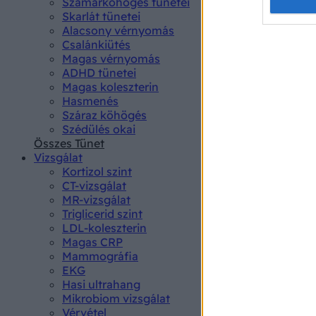
Opted 
Szamárköhögés tünetei
Skarlát tünetei
Alacsony vérnyomás
Google 
Csalánkiütés
Magas vérnyomás
I want t
ADHD tünetei
web or d
Magas koleszterin
Hasmenés
I want t
Száraz köhögés
purpose
Szédülés okai
Összes Tünet
I want 
Vizsgálat
Kortizol szint
I want t
CT-vizsgálat
web or d
MR-vizsgálat
Triglicerid szint
LDL-koleszterin
I want t
Magas CRP
or app.
Mammográfia
EKG
I want t
Hasi ultrahang
Mikrobiom vizsgálat
I want t
Vérvétel