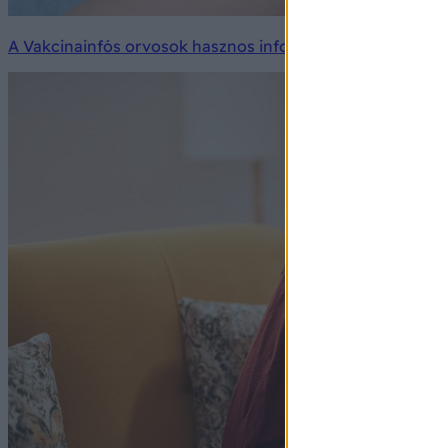
A Vakcinainfós orvosok hasznos információkkal szolgálnak