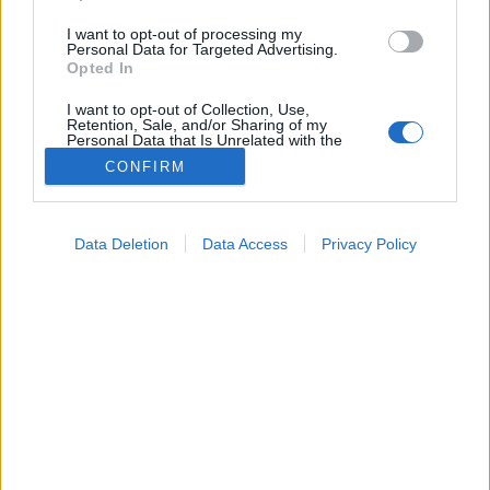
I want to opt-out of processing my
Personal Data for Targeted Advertising.
Opted In
I want to opt-out of Collection, Use,
Retention, Sale, and/or Sharing of my
Personal Data that Is Unrelated with the
Purposes for which it was collected.
CONFIRM
Opted Out
Betegségek
Google consents
2023. május 30. 22:04
Data Deletion
Data Access
Privacy Policy
Megosztás
Küldés
Küldés Messengeren
I want to allow Google to enable storage
related to advertising like cookies on web or
device identifiers in apps.
Lehet, hogy az ételallergiája valójában
I want to allow my user data to be sent to
keresztallergia? Nagyon nem mindegy, hogy pollen
Google for online advertising purposes.
vagy egy tápanyag okozza a tüneteit!
I want to allow Google to send me
personalized advertising.
I want to allow Google to enable storage