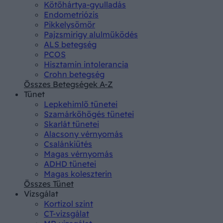
Kötőhártya-gyulladás
Endometriózis
Pikkelysömör
Pajzsmirigy alulműködés
ALS betegség
PCOS
Hisztamin intolerancia
Crohn betegség
Összes Betegségek A-Z
Tünet
Lepkehimlő tünetei
Szamárköhögés tünetei
Skarlát tünetei
Alacsony vérnyomás
Csalánkiütés
Magas vérnyomás
ADHD tünetei
Magas koleszterin
Összes Tünet
Vizsgálat
Kortizol szint
CT-vizsgálat