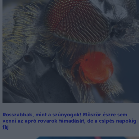
Rosszabbak, mint a szúnyogok! Először észre sem
venni az apró rovarok támadását, de a csípés napokig
fáj