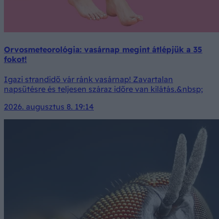
Orvosmeteorológia: vasárnap megint átlépjük a 35
fokot!
Igazi strandidő vár ránk vasárnap! Zavartalan
napsütésre és teljesen száraz időre van kilátás.&nbsp;
2026. augusztus 8. 19:14