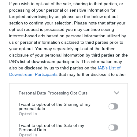
kínozza? Így tehet közöttük
If you wish to opt-out of the sale, sharing to third parties, or
különbséget
processing of your personal or sensitive information for
targeted advertising by us, please use the below opt-out
section to confirm your selection. Please note that after your
opt-out request is processed you may continue seeing
interest-based ads based on personal information utilized by
us or personal information disclosed to third parties prior to
your opt-out. You may separately opt-out of the further
disclosure of your personal information by third parties on the
IAB’s list of downstream participants. This information may
also be disclosed by us to third parties on the
IAB’s List of
Downstream Participants
that may further disclose it to other
third parties.
Please note that this website/app uses one or more Google
Personal Data Processing Opt Outs
services and may gather and store information including but
not limited to your visit or usage behaviour. You may click to
I want to opt-out of the Sharing of my
personal data.
grant or deny consent to Google and its third-party tags to
Opted In
use your data for below specified purposes in below Google
consent section.
I want to opt-out of the Sale of my
Personal Data.
Opted In