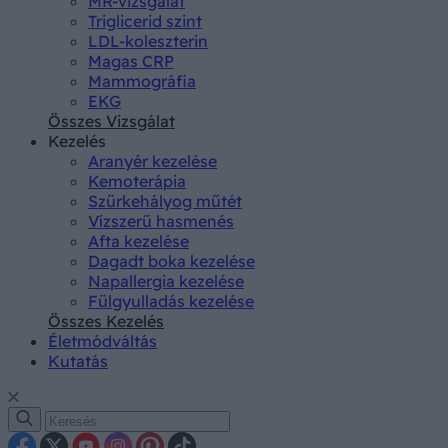
MR-vizsgálat
Triglicerid szint
LDL-koleszterin
Magas CRP
Mammográfia
EKG
Összes Vizsgálat
Kezelés
Aranyér kezelése
Kemoterápia
Szürkehályog műtét
Vízszerű hasmenés
Afta kezelése
Dagadt boka kezelése
Napallergia kezelése
Fülgyulladás kezelése
Összes Kezelés
Életmódváltás
Kutatás