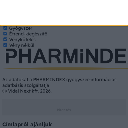
nevét, hatóanyagát. Kategorizált találatokért jelölje be a
keresett tulajdonságokat.
Gyógyszer
Hatóanyag
Gyógyszer
Étrend-kiegészítő
Vényköteles
Vény nélkül
Az adatokat a PHARMINDEX gyógyszer-információs
adatbázis szolgáltatja
Ⓒ Vidal Next kft. 2026.
Címlapról ajánljuk