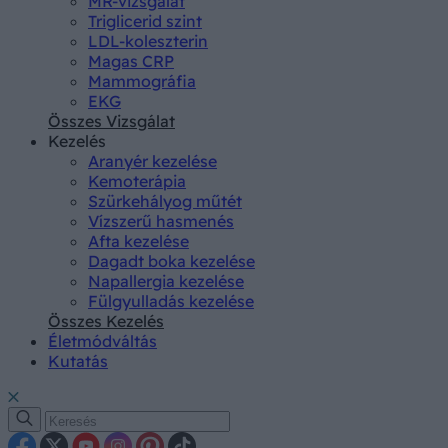
MR-vizsgálat
Triglicerid szint
LDL-koleszterin
Magas CRP
Mammográfia
EKG
Összes Vizsgálat
Kezelés
Aranyér kezelése
Kemoterápia
Szürkehályog műtét
Vízszerű hasmenés
Afta kezelése
Dagadt boka kezelése
Napallergia kezelése
Fülgyulladás kezelése
Összes Kezelés
Életmódváltás
Kutatás