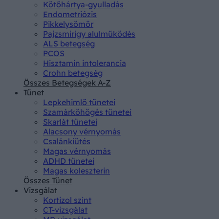
Kötőhártya-gyulladás
Endometriózis
Pikkelysömör
Pajzsmirigy alulműködés
ALS betegség
PCOS
Hisztamin intolerancia
Crohn betegség
Összes Betegségek A-Z
Tünet
Lepkehimlő tünetei
Szamárköhögés tünetei
Skarlát tünetei
Alacsony vérnyomás
Csalánkiütés
Magas vérnyomás
ADHD tünetei
Magas koleszterin
Összes Tünet
Vizsgálat
Kortizol szint
CT-vizsgálat