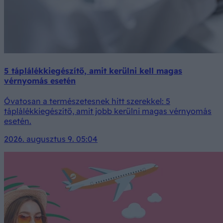
5 táplálékkiegészítő, amit kerülni kell magas
vérnyomás esetén
Óvatosan a természetesnek hitt szerekkel: 5
táplálékkiegészítő, amit jobb kerülni magas vérnyomás
esetén.
2026. augusztus 9. 05:04