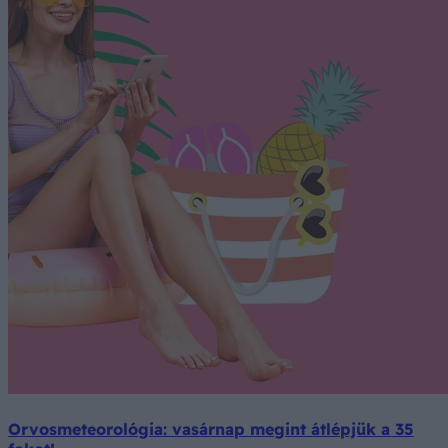
Orvosmeteorológia: vasárnap megint átlépjük a 35