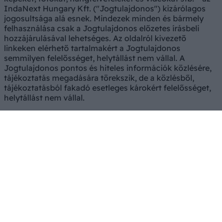
IndaNext Hungary Kft. ("Jogtulajdonos") kizárólagos
jogosultsága alá esnek. Mindezek minden és bármely
felhasználása csak a Jogtulajdonos előzetes írásbeli
hozzájárulásával lehetséges. Az oldalról kivezető
linkeken elérhető tartalmakért a Jogtulajdonos
semmilyen felelősséget, helytállást nem vállal. A
Jogtulajdonos pontos és hiteles információk közlésére,
tájékoztatás megadására törekszik, de a közlésből,
tájékoztatásból fakadó esetleges károkért felelősséget,
helytállást nem vállal.