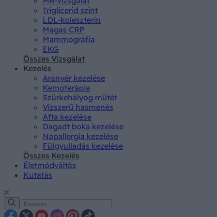
MR-vizsgálat
Triglicerid szint
LDL-koleszterin
Magas CRP
Mammográfia
EKG
Összes Vizsgálat
Kezelés
Aranyér kezelése
Kemoterápia
Szürkehályog műtét
Vízszerű hasmenés
Afta kezelése
Dagadt boka kezelése
Napallergia kezelése
Fülgyulladás kezelése
Összes Kezelés
Életmódváltás
Kutatás