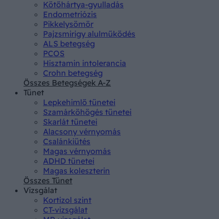
Kötőhártya-gyulladás
Endometriózis
Pikkelysömör
Pajzsmirigy alulműködés
ALS betegség
PCOS
Hisztamin intolerancia
Crohn betegség
Összes Betegségek A-Z
Tünet
Lepkehimlő tünetei
Szamárköhögés tünetei
Skarlát tünetei
Alacsony vérnyomás
Csalánkiütés
Magas vérnyomás
ADHD tünetei
Magas koleszterin
Összes Tünet
Vizsgálat
Kortizol szint
CT-vizsgálat