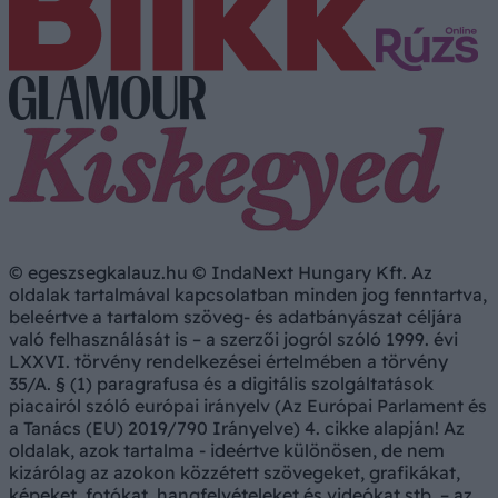
© egeszsegkalauz.hu © IndaNext Hungary Kft. Az
oldalak tartalmával kapcsolatban minden jog fenntartva,
beleértve a tartalom szöveg- és adatbányászat céljára
való felhasználását is – a szerzői jogról szóló 1999. évi
LXXVI. törvény rendelkezései értelmében a törvény
35/A. § (1) paragrafusa és a digitális szolgáltatások
piacairól szóló európai irányelv (Az Európai Parlament és
a Tanács (EU) 2019/790 Irányelve) 4. cikke alapján! Az
oldalak, azok tartalma - ideértve különösen, de nem
kizárólag az azokon közzétett szövegeket, grafikákat,
képeket, fotókat, hangfelvételeket és videókat stb. – az