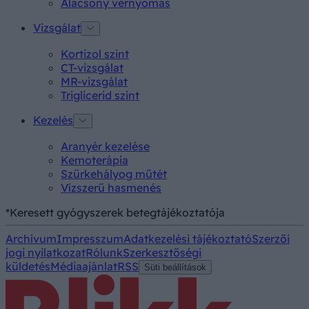
Alacsony vérnyomás
Vizsgálat
Kortizol szint
CT-vizsgálat
MR-vizsgálat
Triglicerid szint
Kezelés
Aranyér kezelése
Kemoterápia
Szürkehályog műtét
Vízszerű hasmenés
*Keresett gyógyszerek betegtájékoztatója
Archívum
Impresszum
Adatkezelési tájékoztató
Szerzői
jogi nyilatkozat
Rólunk
Szerkesztőségi
küldetés
Médiaajánlat
RSS
Süti beállítások