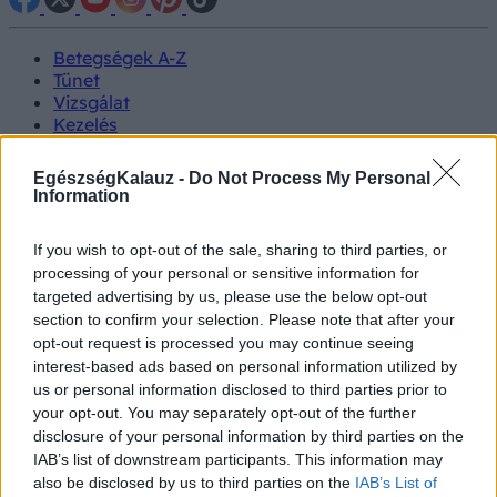
Betegségek A-Z
Tünet
Vizsgálat
Kezelés
Életmódváltás
Kutatás
EgészségKalauz -
Do Not Process My Personal
Prevenció
Information
Hírek
Videók
If you wish to opt-out of the sale, sharing to third parties, or
Kisállatok egészsége
processing of your personal or sensitive information for
targeted advertising by us, please use the below opt-out
#allergia
#influenza
#cukorbetegség
section to confirm your selection. Please note that after your
#orvosmeteorológia
#vérnyomás
#stroke
#rákbetegség
opt-out request is processed you may continue seeing
#pajzsmirigy
#reflux
#ekcéma
#herpesz
interest-based ads based on personal information utilized by
Regisztráció
us or personal information disclosed to third parties prior to
your opt-out. You may separately opt-out of the further
disclosure of your personal information by third parties on the
IAB’s list of downstream participants. This information may
also be disclosed by us to third parties on the
IAB’s List of
Vizsgálat