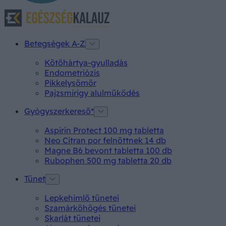
Betegségek A-Z
Kötőhártya-gyulladás
Endometriózis
Pikkelysömör
Pajzsmirigy alulműködés
Gyógyszerkereső*
Aspirin Protect 100 mg tabletta
Neo Citran por felnőttnek 14 db
Magne B6 bevont tabletta 100 db
Rubophen 500 mg tabletta 20 db
Tünet
Lepkehimlő tünetei
Szamárköhögés tünetei
Skarlát tünetei