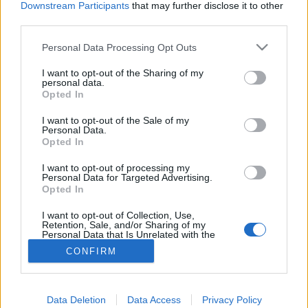
Downstream Participants
that may further disclose it to other
third parties.
Vizsgálat
Please note that this website/app uses one or more Google
Personal Data Processing Opt Outs
services and may gather and store information including but
not limited to your visit or usage behaviour. You may click to
I want to opt-out of the Sharing of my
personal data.
grant or deny consent to Google and its third-party tags to
Opted In
use your data for below specified purposes in below Google
consent section.
I want to opt-out of the Sale of my
Personal Data.
Opted In
I want to opt-out of processing my
Personal Data for Targeted Advertising.
Opted In
I want to opt-out of Collection, Use,
Retention, Sale, and/or Sharing of my
Personal Data that Is Unrelated with the
Purposes for which it was collected.
CONFIRM
Opted Out
Google consents
Data Deletion
Data Access
Privacy Policy