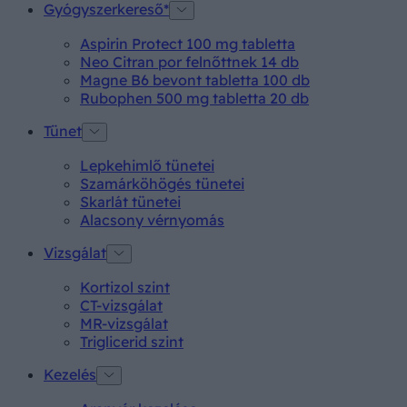
Gyógyszerkereső*
Aspirin Protect 100 mg tabletta
Neo Citran por felnőttnek 14 db
Magne B6 bevont tabletta 100 db
Rubophen 500 mg tabletta 20 db
Tünet
Lepkehimlő tünetei
Szamárköhögés tünetei
Skarlát tünetei
Alacsony vérnyomás
Vizsgálat
Kortizol szint
CT-vizsgálat
MR-vizsgálat
Triglicerid szint
Kezelés