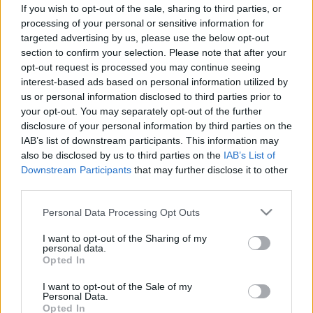
szoknak le a dohányosok
If you wish to opt-out of the sale, sharing to third parties, or
processing of your personal or sensitive information for
targeted advertising by us, please use the below opt-out
section to confirm your selection. Please note that after your
opt-out request is processed you may continue seeing
interest-based ads based on personal information utilized by
Betegségek
us or personal information disclosed to third parties prior to
2016. augusztus 01. 02:00
your opt-out. You may separately opt-out of the further
Módosítva: 2016. augusztus 05. 13:38
disclosure of your personal information by third parties on the
Megosztás
Küldés
Küldés Messengeren
IAB’s list of downstream participants. This information may
also be disclosed by us to third parties on the
IAB’s List of
Downstream Participants
that may further disclose it to other
Egészségkalauz
third parties.
Egészségkalauz
Please note that this website/app uses one or more Google
Personal Data Processing Opt Outs
services and may gather and store information including but
not limited to your visit or usage behaviour. You may click to
I want to opt-out of the Sharing of my
A dohánygyárak több évtizede forgalmazzák az ún.
personal data.
grant or deny consent to Google and its third-party tags to
light cigarettákat, amelyek nikotin és kátránytartalma
Opted In
use your data for below specified purposes in below Google
ugyan alacsonyabb a többi dohányterméknél, de
consent section.
I want to opt-out of the Sale of my
Personal Data.
egészségkárosító hatásuk ugyanolyan erős.
Opted In