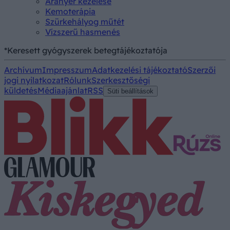
Aranyér kezelése
Kemoterápia
Szürkehályog műtét
Vízszerű hasmenés
*Keresett gyógyszerek betegtájékoztatója
Archívum
Impresszum
Adatkezelési tájékoztató
Szerzői
jogi nyilatkozat
Rólunk
Szerkesztőségi
küldetés
Médiaajánlat
RSS
Süti beállítások