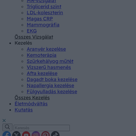
MR-vizsgálat
Triglicerid szint
LDL-koleszterin
Magas CRP
Mammográfia
EKG
Összes Vizsgálat
Kezelés
Aranyér kezelése
Kemoterápia
Szürkehályog műtét
Vízszerű hasmenés
Afta kezelése
Dagadt boka kezelése
Napallergia kezelése
Fülgyulladás kezelése
Összes Kezelés
Életmódváltás
Kutatás