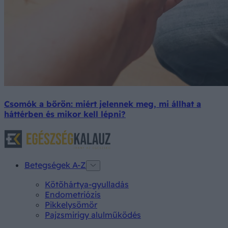
Csomók a bőrön: miért jelennek meg, mi állhat a
háttérben és mikor kell lépni?
Betegségek A-Z
Kötőhártya-gyulladás
Endometriózis
Pikkelysömör
Pajzsmirigy alulműködés