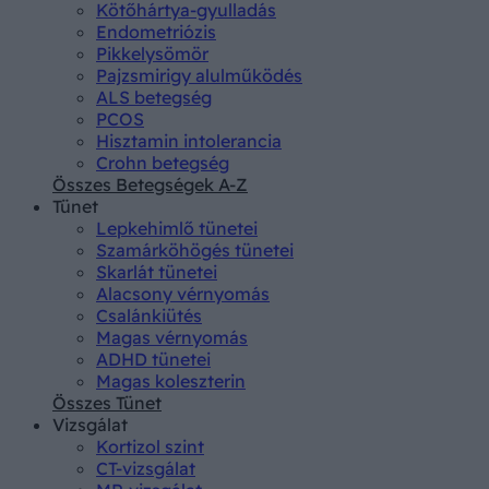
Kötőhártya-gyulladás
Endometriózis
Pikkelysömör
Pajzsmirigy alulműködés
ALS betegség
PCOS
Hisztamin intolerancia
Crohn betegség
Összes Betegségek A-Z
Tünet
Lepkehimlő tünetei
Szamárköhögés tünetei
Skarlát tünetei
Alacsony vérnyomás
Csalánkiütés
Magas vérnyomás
ADHD tünetei
Magas koleszterin
Összes Tünet
Vizsgálat
Kortizol szint
CT-vizsgálat