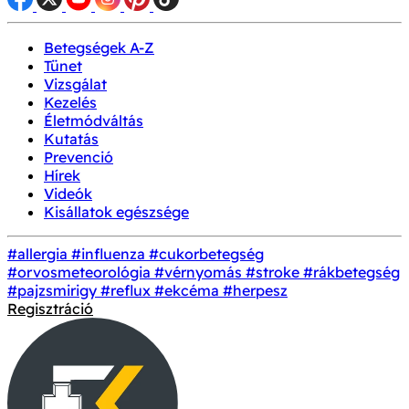
Betegségek A-Z
Tünet
Vizsgálat
Kezelés
Életmódváltás
Kutatás
Prevenció
Hírek
Videók
Kisállatok egészsége
#allergia
#influenza
#cukorbetegség
#orvosmeteorológia
#vérnyomás
#stroke
#rákbetegség
#pajzsmirigy
#reflux
#ekcéma
#herpesz
Regisztráció