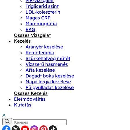
MR-vizsgálat
Triglicerid szint
LDL-koleszterin
Magas CRP
Mammográfia
EKG
Összes Vizsgálat
Kezelés
Aranyér kezelése
Kemoterápia
Szürkehályog műtét
Vízszerű hasmenés
Afta kezelése
Dagadt boka kezelése
Napallergia kezelése
Fülgyulladás kezelése
Összes Kezelés
Életmódváltás
Kutatás