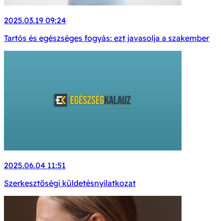
2025.03.19 09:24
Tartós és egészséges fogyás: ezt javasolja a szakember
2025.06.04 11:51
Szerkesztőségi küldetésnyilatkozat