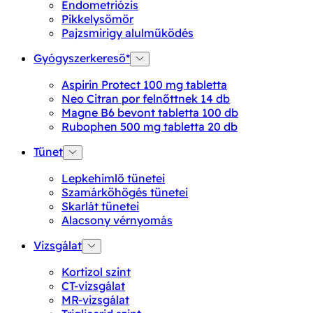
Endometriózis
Pikkelysömör
Pajzsmirigy alulműködés
Gyógyszerkereső*
Aspirin Protect 100 mg tabletta
Neo Citran por felnőttnek 14 db
Magne B6 bevont tabletta 100 db
Rubophen 500 mg tabletta 20 db
Tünet
Lepkehimlő tünetei
Szamárköhögés tünetei
Skarlát tünetei
Alacsony vérnyomás
Vizsgálat
Kortizol szint
CT-vizsgálat
MR-vizsgálat