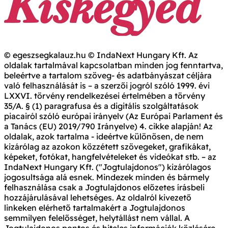
© egeszsegkalauz.hu © IndaNext Hungary Kft. Az
oldalak tartalmával kapcsolatban minden jog fenntartva,
beleértve a tartalom szöveg- és adatbányászat céljára
való felhasználását is – a szerzői jogról szóló 1999. évi
LXXVI. törvény rendelkezései értelmében a törvény
35/A. § (1) paragrafusa és a digitális szolgáltatások
piacairól szóló európai irányelv (Az Európai Parlament és
a Tanács (EU) 2019/790 Irányelve) 4. cikke alapján! Az
oldalak, azok tartalma - ideértve különösen, de nem
kizárólag az azokon közzétett szövegeket, grafikákat,
képeket, fotókat, hangfelvételeket és videókat stb. – az
IndaNext Hungary Kft. ("Jogtulajdonos") kizárólagos
jogosultsága alá esnek. Mindezek minden és bármely
felhasználása csak a Jogtulajdonos előzetes írásbeli
hozzájárulásával lehetséges. Az oldalról kivezető
linkeken elérhető tartalmakért a Jogtulajdonos
semmilyen felelősséget, helytállást nem vállal. A
Jogtulajdonos pontos és hiteles információk közlésére,