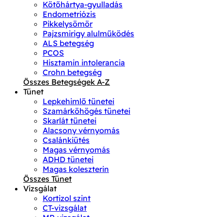
Kötőhártya-gyulladás
Endometriózis
Pikkelysömör
Pajzsmirigy alulműködés
ALS betegség
PCOS
Hisztamin intolerancia
Crohn betegség
Összes Betegségek A-Z
Tünet
Lepkehimlő tünetei
Szamárköhögés tünetei
Skarlát tünetei
Alacsony vérnyomás
Csalánkiütés
Magas vérnyomás
ADHD tünetei
Magas koleszterin
Összes Tünet
Vizsgálat
Kortizol szint
CT-vizsgálat