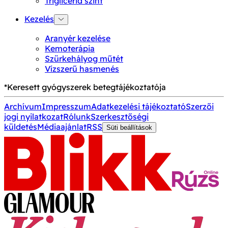
Triglicerid szint
Kezelés
Aranyér kezelése
Kemoterápia
Szürkehályog műtét
Vízszerű hasmenés
*Keresett gyógyszerek betegtájékoztatója
Archívum
Impresszum
Adatkezelési tájékoztató
Szerzői
jogi nyilatkozat
Rólunk
Szerkesztőségi
küldetés
Médiaajánlat
RSS
Süti beállítások